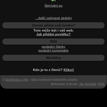
Stmívání.eu
...další zajímavé stránky
Chcete přidat vaši tvorbu?
Toto může být i váš web.
Jak přidám povídku?
RSS
poslední články
poslední komentáře
Návštěvy
Kdo je tu z členů?
Klikni!
©
OurStories.cz tým
- zákaz kopírování veškerého obsahu
Webmaster & design:
Jan Tomášek
|
RSS