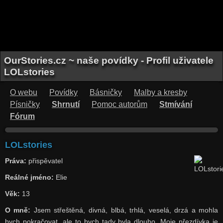
OurStories.cz ~ naše povídky - Profil uživatele
LOLstories
O webu
Povídky
Básničky
Malby a kresby
Písničky
Shrnutí
Pomoc autorům
Stmívání
Fórum
LOLstories
Práva:
přispěvatel
Reálné jméno:
Elie
Věk:
13
O mně:
Jsem střeštěná, divná, blbá, trhlá, veselá, drzá a mohla
bych pokračovat, ale to bych tady byla dlouho. Moje přezdívka je