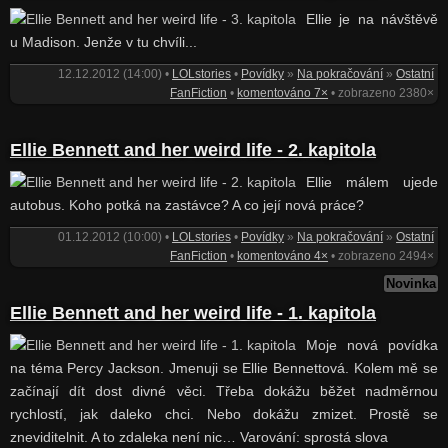
Ellie je na návštěvě
u Madison. Jenže v tu chvíli...
12.12.2012 (14:00) •
LOLstories
•
Povídky
»
Na pokračování
»
Ostatní
FanFiction
•
komentováno 7×
• zobrazeno 2380×
Ellie Bennett and her weird life - 2. kapitola
Ellie málem ujede
autobus. Koho potká na zastávce? A co její nová práce?
01.12.2012 (10:00) •
LOLstories
•
Povídky
»
Na pokračování
»
Ostatní
FanFiction
•
komentováno 4×
• zobrazeno 2494×
Novinka
Ellie Bennett and her weird life - 1. kapitola
Moje nová povídka
na téma Percy Jackson. Jmenuji se Ellie Bennettová. Kolem mě se
začínají dít dost divné věci. Třeba dokážu běžet nadměrnou
rychlostí, jak daleko chci. Nebo dokážu zmizet. Prostě se
zneviditelnit. A to zdaleka není nic… Varování: sprostá slova