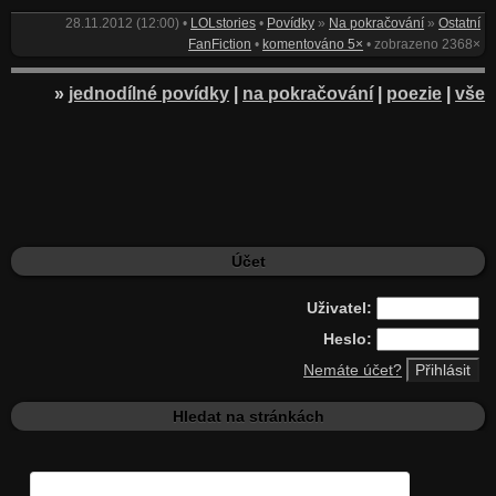
28.11.2012 (12:00) •
LOLstories
•
Povídky
»
Na pokračování
»
Ostatní
FanFiction
•
komentováno 5×
• zobrazeno 2368×
»
jednodílné povídky
|
na pokračování
|
poezie
|
vše
Účet
Uživatel:
Heslo:
Nemáte účet?
Hledat na stránkách