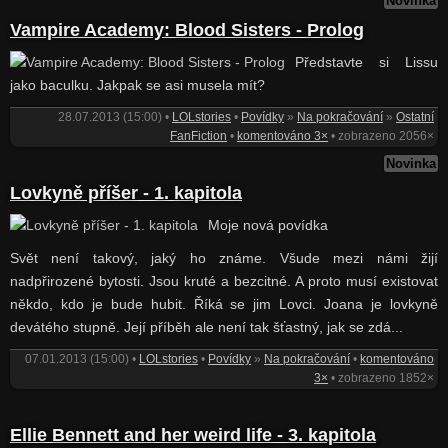
Novinka
Vampire Academy: Blood Sisters - Prolog
Představte si Lissu
jako baculku. Jakpak se asi musela mít?
28.07.2013 (15:00) •
LOLstories
•
Povídky
»
Na pokračování
»
Ostatní
FanFiction
•
komentováno 3×
• zobrazeno 2056×
Novinka
Lovkyně příšer - 1. kapitola
Moje nová povídka
Svět není takový, jaký ho známe. Všude mezi námi žijí
nadpřirozené bytosti. Jsou kruté a bezcitné. A proto musí existovat
někdo, kdo je bude hubit. Říká se jim Lovci. Joana je lovkyně
devátého stupně. Její příběh ale není tak šťastný, jak se zdá...
07.01.2013 (15:00) •
LOLstories
•
Povídky
»
Na pokračování
•
komentováno
3×
• zobrazeno 1852×
Ellie Bennett and her weird life - 3. kapitola