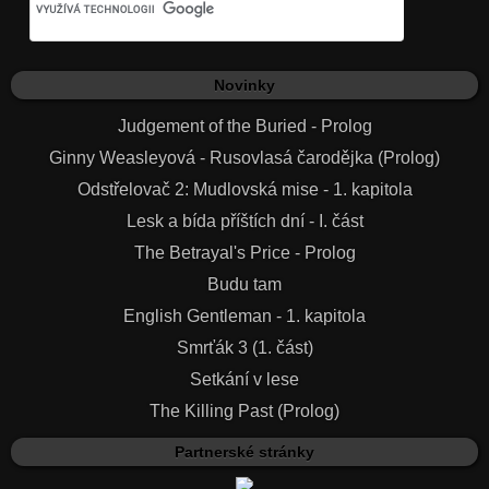
Novinky
Judgement of the Buried - Prolog
Ginny Weasleyová - Rusovlasá čarodějka (Prolog)
Odstřelovač 2: Mudlovská mise - 1. kapitola
Lesk a bída příštích dní - I. část
The Betrayal's Price - Prolog
Budu tam
English Gentleman - 1. kapitola
Smrťák 3 (1. část)
Setkání v lese
The Killing Past (Prolog)
Partnerské stránky