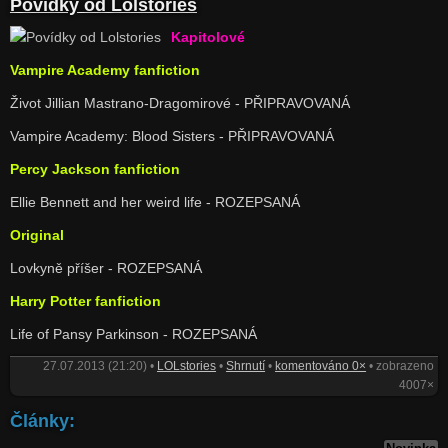
Povídky od Lolstories
Kapitolové
Vampire Academy fanfiction
Život Jillian Mastrano-Dragomirové - PŘIPRAVOVANÁ
Vampire Academy: Blood Sisters - PŘIPRAVOVANÁ
Percy Jackson fanfiction
Ellie Bennett and her weird life - ROZEPSANÁ
Original
Lovkyně příšer - ROZEPSANÁ
Harry Potter fanfiction
Life of Pansy Parkinson - ROZEPSANÁ
27.07.2013 (21:20) •
LOLstories
•
Shrnutí
•
komentováno 0×
• zobrazeno
4007×
Články: