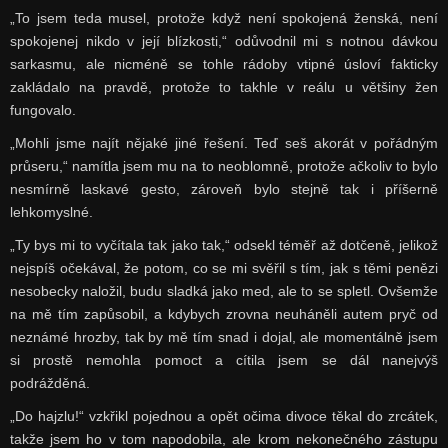
„To jsem teda musel, protože když není spokojená ženská, není
spokojenej nikdo v její blízkosti,“ odůvodnil mi s notnou dávkou
sarkasmu, ale nicméně se tohle rádoby vtipné úsloví fakticky
zakládalo na pravdě, protože to takhle v reálu u většiny žen
fungovalo.
„Mohli jsme najít nějaké jiné řešení. Teď seš akorát v pořádným
průseru,“ namítla jsem mu na to neoblomně, protože ačkoliv to bylo
nesmírně laskavé gesto, zároveň bylo stejně tak i příšerně
lehkomyslné.
„Ty bys mi to vyčítala tak jako tak,“ odsekl téměř až dotčeně, jelikož
nejspíš očekával, že potom, co se mi svěřil s tím, jak s těmi penězi
nesobecky naložil, budu sladká jako med, ale to se spletl. Ovšemže
na mě tím zapůsobil, a kdybych zrovna neuháněli autem pryč od
neznámé hrozby, tak by mě tím snad i dojal, ale momentálně jsem
si prostě nemohla pomoct a cítila jsem se dál nanejvýš
podrážděná.
„Do hajzlu!“ vzkřikl pojednou a opět očima divoce těkal do zrcátek,
takže jsem ho v tom napodobila, ale krom nekonečného zástupu