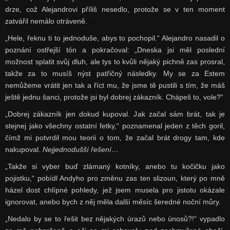
drze, což Alejandrovi příliš nesedlo, protože se v ten moment
zatvářil nemálo otráveně.
„Hele, řeknu ti to jednoduše, abys to pochopil.“ Alejandro nasadil o
poznání ostřejší tón a pokračoval: „Dneska jsi měl poslední
možnost splatit svůj dluh, ale tys to kvůli nějaký pichně zas prosral,
takže za to musíš nýst patřičný následky. My se za Estem
nemůžeme vrátit jen tak a říct mu, že jsme tě pustili s tím, že máš
ještě jednu šanci, protože jsi byl dobrej zákazník. Chápeš to, vole?“
„Dobrej zákazník jen dokud kupoval. Jak začal sám brát, tak je
stejnej jako všechny ostatní fetky,“ poznamenal jeden z těch goril,
čímž mi potvrdil mou teorii o tom, že začal brát drogy tam, kde
nakupoval.
Nejjednodušší řešení…
„Takže si vyber buď zlámaný kotníky, anebo tu kočičku jako
pojistku,“ pobídl Andyho pro změnu zas ten slizoun, který po mně
házel dost chlípné pohledy, jež jsem musela pro jistotu okázale
ignorovat, anebo bych z něj měla další měsíc šeredné noční můry.
„Nedalo by se to řešit bez nějakých úrazů nebo únosů?!“ vypadlo