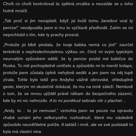
Chvíli co chvíli kontroloval ta zpětná zrcátka a neustále se u toho
hutně mračil.
„Tak proč si jim nezaplatil, když jsi kvůli tomu Jaredovi vzal ty
peníze!“ neodpustila jsem si mu to vyčítavě předhodit. Zatím se mi
nepochlubil s tím, kde ty prachy prosral.
„Protože jsi blbě pindala, že tvoje babka nemá co jíst!“ zavrčel
tentokrát s nepřeslechnutelnou výtkou on, čímž mi svým typickým
neurvalým způsobem sdělil, že ty peníze poslal mé babičce do
Ruska. To mě pochopitelně umlčelo a způsobilo mi to menší kolaps,
protože jsem zůstala úplně nehybně sedět a jen jsem na něj tupě
zírala. Tohle bylo totiž pro Andyho vážně obrovské, ohleduplné
gesto, kterým mi skutečně dokázal, že mu na mně záleží. Nemluvě
o tom, že se mnou ujížděl právě někam do bezpečného zázemí,
kde by mi nic nehrozilo.
A to mi poněkud sebralo vítr z plachet…
„Andy, to… to jsi nemusel,“ vzmohla jsem se pouze na opravdu
chabé uznání jeho velkorysého rozhodnutí, které mu následně
způsobilo neuvěřitelné potíže. A taktéž i mně, ale ve své podstatě to
byla má vlastní vina.