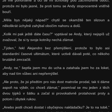
ze mě pohoršeně a oči se mi schovaly pod zachmuřené obočí,
protože mi bylo jasné, že proti tomu se Andy stoprocentně vnitřně
bouří.
„Měla bys nějaký nápad?“ chytil se okamžitě ten slizoun a
několikrát úchylně zahýbal obočím nahoru a dolů.
„Kolik mi pak ještě dáte času?“ vyptával se Andy, který nejspíš už
zvažoval, že si ty svoje kotníky nechá zlámat.
„Týden,“ řekl Alejandro bez přemýšlení, protože to bylo asi
standardní časové ultimátum, které uctivě dávali poté, co někoho
brutálně zmrzačili.
„Andy, ne,“ šeptla jsem mu do ucha a zatahala jsem ho za loket,
aby nad tím vůbec ani nepřemýšlel.
„Ale proto, že jsi předtím pro nás dost matroše prodal, tak ti dáme
aspoň na výběr, co chceš zlámat,“ posmíval se mu jeden z těch
dvou týpků v šátku a začal si provokativně protahovat prsty a
potom i zbytek rukou.
„Anebo jestli chceš dostat i obyčejnou nakládačku? Je to na tobě,“