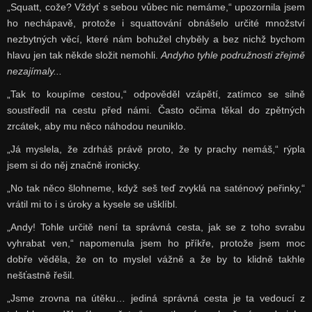
„Squatt, cože? Vždyť s sebou vůbec nic nemáme,“ upozornila jsem
ho nechápavě, protože i squattování obnášelo určité množství
nezbytných věcí, které nám bohužel chyběly a bez nichž bychom
hlavu jen tak někde složit nemohli.
Andy
ho
tyhle podružnosti zřejmě
nezajímaly...
„Tak to koupíme cestou,“ odpověděl vzápětí, zatímco se silně
soustředil na cestu před námi. Často očima těkal do zpětných
zrcátek, aby mu něco náhodou neuniklo.
„Já myslela, že zdrháš právě proto, že ty prachy nemáš,“ rýpla
jsem si do něj značně ironicky.
„No tak něco šlohneme, když seš teď zvyklá na saténový peřinky,“
vrátil mi to i s úroky a kysele se ušklíbl.
„Andy! Tohle určitě není ta správná cesta, jak se z toho svrabu
vyhrabat ven,“ napomenula jsem ho příkře, protože jsem moc
dobře věděla, že on to myslel vážně a že by to klidně takhle
nešťastně řešil.
„Jsme zrovna na útěku… jediná správná cesta je ta vedoucí z