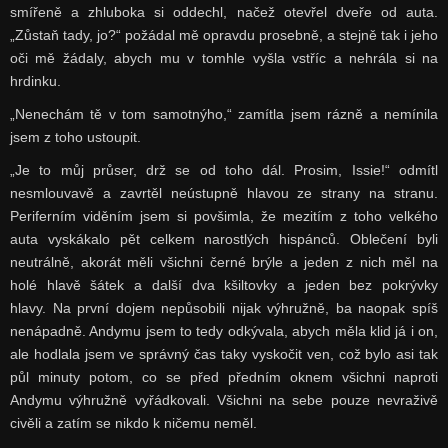
smířeně a zhluboka si oddechl, načež otevřel dveře od auta.
„Zůstaň tady, jo?“ požádal mě opravdu prosebně, a stejně tak i jeho
oči mě žádaly, abych mu v tomhle vyšla vstříc a nehrála si na
hrdinku.
„Nenechám tě v tom samotnýho,“ zamítla jsem rázně a nemínila
jsem z toho ustoupit.
„Je to můj průser, drž se od toho dál. Prosim, Issie!“ odmítl
nesmlouvavě a zavrtěl neústupně hlavou ze strany na stranu.
Periferním viděním jsem si povšimla, že mezitím z toho velkého
auta vyskákalo pět celkem narostlých hispánců. Oblečení byli
neutrálně, akorát měli všichni černé brýle a jeden z nich měl na
holé hlavě šátek a další dva kšiltovky a jeden bez pokrývky
hlavy. Na první dojem nepůsobili nijak výhružně, ba naopak spíš
nenápadně. Andymu jsem to tedy odkývala, abych měla klid já i on,
ale hodlala jsem ve správný čas taky vyskočit ven, což bylo asi tak
půl minuty potom, co se před předním oknem všichni naproti
Andymu výhružně vyřádkovali. Všichni na sebe pouze nevraživě
civěli a zatím se nikdo k ničemu neměl.