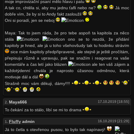
moje improvizační psaní mělo hlavu i patu
A tak co, chtěla si, aby mu jednu ťafli nebo ne?
Já moc
dobře vím, že by si to Andy fakt zasloužil
Oni si poradí, jen se neboj
Maya: Tak to jsem ráda, že pro tebe aspoň ta kapitola za něco
stála
ono se to nezdá, že přidání
kapitoly je hned, ale já u toho všehovšudy tak tu hodinku strávím
sice mám kapitoly předpřipravené, ale stejně je ještě pročítám,
přepisuju různě a upravuju, pak se snažím i reagovat na vaše
komentáře a čas letí jako blázen
ale ten váš zájem a
každotýdenní chvála je naprosto úžasnou odměnou, která
motivuje dál a dál
Strašně moc vám děkuji, dámy!!!!
Maya666
17.10.2019 [18:55]
2.
To čekání za to stálo, líbí se mi to drama
Fluffy
admin
16.10.2019 [21:29]
1.
Já to četla s otevřenou pusou, to bylo tak napínavý!