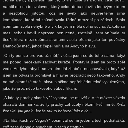
„Tohle ale byla poslední šance, to víš. Este ti na to dal času dost,“
namítl mu na to svalovec, který celou dobu mluvil s ledovým klidem
a nezdolnou jistotou, což se jevilo jako neuvěřitelně silná
kombinace, která mi způsobovala řádné mrazení po zádech. Stála
jsem tam zcela nehybně a v krku jsem měla úplně sucho. Ačkoliv se
mezi sebou bavili naprosto nenuceně, zřetelně jsem vnímala tu
tíseň, která mezi oběma stranami visela přesně jako ten pověstný
Damoklův meč, jehož čepel mířila na Andyho hlavu.
„On ty peníze pro vás už měl,“ vložila jsem se do toho sama, když
mě popadl nečekaný záchvat kuráže. Postavila jsem se proto zpět
vedle Andyho, abych se za ním dál zbaběle neschovávala, když už
jsem se odvážila promluvit a hlavně prozradit něco takového. Andy
na mě okamžitě otočil hlavu s očima nepřehlédnutelně vykulenýma,
jako že proč něco takového vůbec říkám.
„A kde ty prachy skončily?“ vyptával se mluvčí a v té otázce vězela
okázalá domněnka, že ty prachy zahučely někam kvůli mně.
Kvůli
ženské,
jak jinak.
Jenže tak to bohužel fakt bylo…
„Na líbánkách ve Vegas?“ posmíval se mi jeden z těch podržtašků,
což zase dopadlo smíchem i všech ostatních.