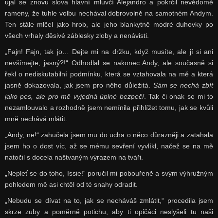
ujal se znovu slova hlavní mluvčí Alejandro a pokrčil nevědomě
rameny, že tuhle volbu nechával dobrovolně na samotném Andym.
Ten stále mlčel jako hrob, ale jeho blankytně modré duhovky po
všech vrhaly děsivé záblesky zloby a nenávisti.
„Fajn! Fajn, tak jo… Dejte mi na držku, když musíte, ale jí si ani
nevšímejte, jasný?!“ Odhodlal se nakonec Andy, ale současně si
řekl o nediskutabilní podmínku, která se vztahovala na mě a která
jasně dokazovala, jak jsem pro něho důležitá.
Sám se nechá zbít
jako pes, ale pro mě vyjedná úplné bezpečí
. Tak či onak se mi to
nezamlouvalo a rozhodně jsem nemínila přihlížet tomu, jak se kvůli
mně nechává mlátit.
„Andy, ne!“ zahučela jsem mu do ucha o něco důrazněji a zatahala
jsem ho o dost víc, až se mému sevření vyvlíkl, načež se na mě
natočil s docela naštvaným výrazem na tváři.
„Nepleť se do toho, Issie!“ poručil mi pobouřeně a svým výhružným
pohledem mě asi chtěl od té snahy odradit.
„Nebudu se dívat na to, jak se necháváš zmlátit,“ procedila jsem
skrze zuby a poměrně potichu, aby ti opičáci neslyšeli tu naši