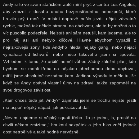
Andy si to ve svém stařičkém autě mířil pryč z centra Los Angeles,
aby zmizel z dosahu onoho bezprostředního nebezpečí, které
hrozilo prý i mně. V místní dopravě nešlo jezdit nějak závratně
rychle, možná tak někde stranou na obchvatu, ale to by možná o to
víc působilo podezřele. Nejspíš ani sám netušil, kam jedeme, ale to
pro něj asi ani nebylo klíčové. Hlavně abychom vypadli z
nejrizikovější zóny, kde Andyho hledal nějaký gang, nebo nějací
vymahači od lichvářů, nebo něco takového jsem si tipovala.
Vzhledem k tomu, že určitě neměl vůbec žádný záložní plán, kde
bychom se mohli třeba na nějakou přechodnou dobu ubytovat,
mířili jsme absolutně neznámo kam. Jedinou výhodu to mělo tu, že
když se Andy obával vlastní újmy na zdraví, takže zapomněl na
svou drogovou závislost.
„Kam chceš teda jet, Andy?“ zajímala jsem se trochu nejistě, jestli
má aspoň nějaký nápad, jak pokračovat dál.
„Nevím, najdeme si nějaký squatt třeba. To je jedno, Is, prostě na
chvíli někam zmizíme,“ houknul nazpátek a jeho hlas zněl jednak
dost netrpělivě a také hodně nervózně.