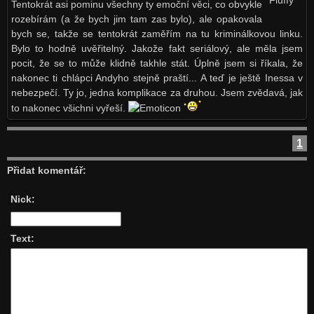
Tentokrát asi pominu všechny ty emoční věci, co obvykle
rozebírám (a že bych jim tam zas bylo), ale opakovala
bych se, takže se tentokrát zaměřím na tu kriminálkovou linku.
Bylo to hodně uvěřitelný. Jakože fakt seriálový, ale měla jsem
pocit, že se to může klidně takhle stát. Úplně jsem si říkala, že
nakonec ti chlápci Andyho stejně praští... A teď je ještě Inessa v
nebezpečí. Ty jo, jedna komplikace za druhou. Jsem zvědavá, jak
to nakonec všichni vyřeší.
1
Přidat komentář:
Nick:
Text: