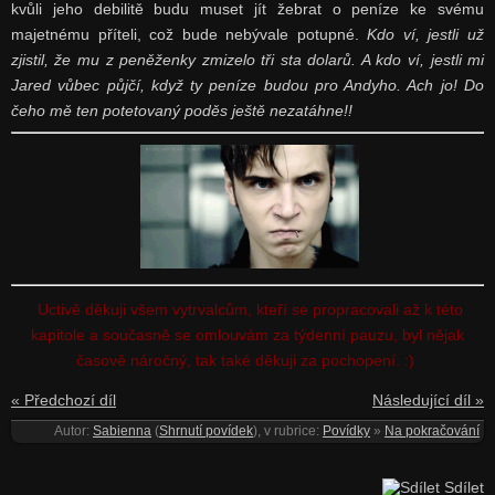
kvůli jeho debilitě budu muset jít žebrat o peníze ke svému
majetnému příteli, což bude nebývale potupné.
Kdo ví, jestli už
zjistil, že mu z peněženky zmizelo tři sta dolarů. A kdo ví, jestli mi
Jared vůbec půjčí, když ty peníze budou pro Andyho. Ach jo! Do
čeho mě ten potetovaný poděs ještě nezatáhne!!
Uctivě děkuji
všem vytrvalcům, kteří se propracovali až k této
kapitole a současně se omlouvám za týdenní pauzu, byl nějak
časově náročný, tak také děkuji za pochopení. :)
« Předchozí díl
Následující díl »
Autor:
Sabienna
(
Shrnutí povídek
), v rubrice:
Povídky
»
Na pokračování
Sdílet