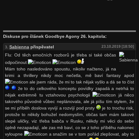
Diskuse pro článek Goodbye Agony 26. kapitola:
Sabienna
přispěvatel
23.10.2019 [18:50]
3.
Flu: Od těch emočních rozborů je třeba si také občas
odpočinout
Mám toho nasledováno spoustu, nikoliv načteno, já na
krimi a thrillery nikdy moc nečetla, mě baví fantasy apod
ale jsem ráda, že mi to tak nějak vyšlo a dá se to číst
že to do celkového konceptu povídky zapadá a netrhá to
nějak extrémně tu vztahovou psychologii
já něco
takového původně vůbec neplánovala, ale já píšu tím stylem, že
se mi příběh doslova vyvíjí a rozvíjí pod prsty
je to trochu risk,
protože to někdy bohužel nedomyslím, občas tam mám takové
slepé uličky, viz třeba babča v Rusku, někdy mi věci do sebe
úplně nezapadají, ale zas mě baví, co se z toho příběhu nakonec
vyloupne
a snažím se v tom pořád zlepšovat, aby to