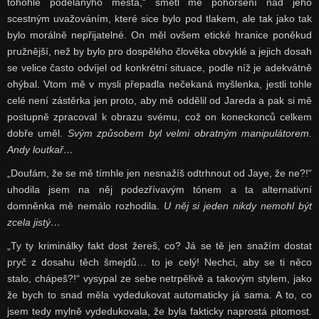
tohohle podělanýho města,“ smetl mé pohoršení nad jeho
scestným uvažováním, které sice bylo pod tlakem, ale tak jako tak
bylo morálně nepřijatelné. On měl ovšem etické hranice poněkud
pružnější, než by bylo pro dospělého člověka obvyklé a jejich dosah
se velice často odvíjel od konkrétní situace, podle níž je adekvátně
ohýbal. Vtom mě v mysli přepadla nečekaná myšlenka, jestli tohle
celé není zástěrka jen proto, aby mě oddělil od Jareda a pak si mě
postupně zpracoval k obrazu svému, což on koneckonců celkem
dobře uměl.
Svým způsobem byl velmi obratným manipulátorem.
Andy loutkař…
„Doufám, že se mě tímhle jen nesnažíš odtrhnout od Jaye, že ne?!“
uhodila jsem na něj podezřívavým tónem a ta alternativní
domněnka mě nemálo rozhodila.
U něj si jeden nikdy nemohl být
zcela jistý…
„Ty ty kriminálky fakt dost žereš, co? Já se tě jen snažím dostat
pryč z dosahu těch šmejdů… to je celý! Nechci, aby se ti něco
stalo, chápeš?!“ vysypal ze sebe netrpělivě a takovým stylem, jako
že bych to snad měla vydedukovat automaticky já sama. A to, co
jsem tedy mylně vydedukovala, že byla fakticky naprostá pitomost.