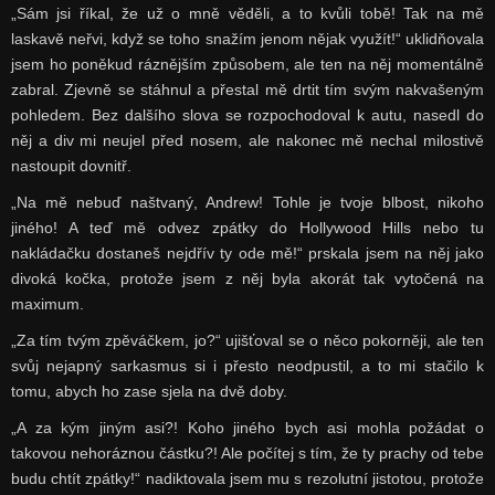
„Sám jsi říkal, že už o mně věděli, a to kvůli tobě! Tak na mě
laskavě neřvi, když se toho snažím jenom nějak využít!“ uklidňovala
jsem ho poněkud ráznějším způsobem, ale ten na něj momentálně
zabral. Zjevně se stáhnul a přestal mě drtit tím svým nakvašeným
pohledem. Bez dalšího slova se rozpochodoval k autu, nasedl do
něj a div mi neujel před nosem, ale nakonec mě nechal milostivě
nastoupit dovnitř.
„Na mě nebuď naštvaný, Andrew! Tohle je tvoje blbost, nikoho
jiného! A teď mě odvez zpátky do Hollywood Hills nebo tu
nakládačku dostaneš nejdřív ty ode mě!“ prskala jsem na něj jako
divoká kočka, protože jsem z něj byla akorát tak vytočená na
maximum.
„Za tím tvým zpěváčkem, jo?“ ujišťoval se o něco pokorněji, ale ten
svůj nejapný sarkasmus si i přesto neodpustil, a to mi stačilo k
tomu, abych ho zase sjela na dvě doby.
„A za kým jiným asi?! Koho jiného bych asi mohla požádat o
takovou nehoráznou částku?! Ale počítej s tím, že ty prachy od tebe
budu chtít zpátky!“ nadiktovala jsem mu s rezolutní jistotou, protože