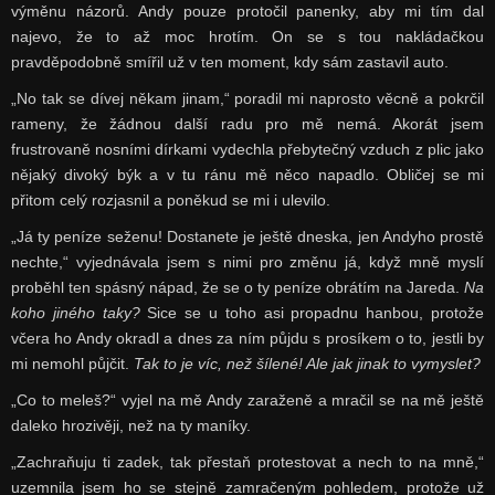
výměnu názorů. Andy pouze protočil panenky, aby mi tím dal
najevo, že to až moc hrotím. On se s tou nakládačkou
pravděpodobně smířil už v ten moment, kdy sám zastavil auto.
„No tak se dívej někam jinam,“ poradil mi naprosto věcně a pokrčil
rameny, že žádnou další radu pro mě nemá. Akorát jsem
frustrovaně nosními dírkami vydechla přebytečný vzduch z plic jako
nějaký divoký býk a v tu ránu mě něco napadlo. Obličej se mi
přitom celý rozjasnil a poněkud se mi i ulevilo.
„Já ty peníze seženu! Dostanete je ještě dneska, jen Andyho prostě
nechte,“ vyjednávala jsem s nimi pro změnu já, když mně myslí
proběhl ten spásný nápad, že se o ty peníze obrátím na Jareda.
Na
koho jiného taky?
Sice se u toho asi propadnu hanbou, protože
včera ho Andy okradl a dnes za ním půjdu s prosíkem o to, jestli by
mi nemohl půjčit.
Tak to je víc, než šílené! Ale jak jinak to vymyslet?
„Co to meleš?“ vyjel na mě Andy zaraženě a mračil se na mě ještě
daleko hrozivěji, než na ty maníky.
„Zachraňuju ti zadek, tak přestaň protestovat a nech to na mně,“
uzemnila jsem ho se stejně zamračeným pohledem, protože už