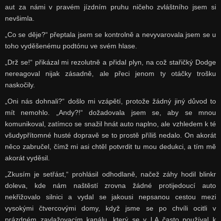
aut za námi v pravém jízdním pruhu ničeho zvláštního jsem si
nevšimla.
„Co se děje?“ přeptala jsem se kontrolně a nevyvarovala jsem se u
toho vyděšenému podtónu ve svém hlase.
„Drž se!“ přikázal mi rezolutně a přidal plyn, na což stařičký Dodge
nereagoval nijak zásadně, ale přeci jenom ty otáčky trošku
naskočily.
„Oni nás dohnali?“ došlo mi vzápětí, protože žádný jiný důvod to
mít nemohlo. „Andy?!“ dožadovala jsem se, aby se mnou
komunikoval, zatímco se snažil hnát auto naplno, ale vzhledem k té
všudypřítomné husté dopravě se to prostě příliš nedalo. On akorát
něco zabručel, čímž mi asi chtěl potvrdit tu mou dedukci, a tím mě
akorát vyděsil.
„Zkusím je setřást,“ prohlásil odhodlaně, načež záhy hodil blinkr
doleva, kde nám naštěstí zrovna žádné protijedoucí auto
nekřižovalo silnici a vydal se jakousi nepsanou cestou mezi
vysokými čtvercovými domy, když jsme se po chvíli ocitli v
prázdném zavlažovacím kanálu, který se v LA často používal k