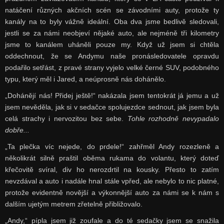
natáčení různých akčních scén se závodními auty, protože ty
kanály na to byly vážně ideální. Oba dva jsme bedlivě sledovali,
jestli se za námi neobjeví nějaké auto, ale nejméně tři kilometry
jsme to kanálem uháněli pouze my. Když už jsem si chtěla
oddechnout, že se Andymu naše pronásledovatele opravdu
podařilo setřást, z pravé strany vyjelo velké černé SUV, podobného
typu, který měl i Jared, a neúprosně nás dohánělo.
„Dohánějí nás! Přidej ještě!“ nakázala jsem tentokrát já jemu a už
jsem nevěděla, jak si v sedačce spolujezdce sednout, jak jsem byla
celá strachy i nervozitou bez sebe.
Tohle rozhodně nevypadalo
dobře...
„Ta plečka víc nejede, do prdele!“ zahřměl Andy rozezleně a
několikrát silně praštil oběma rukama do volantu, který doteď
křečovitě svíral, div ho nerozdrtil na kousky. Přesto to zatím
nevzdával a auto i nadále hnal stále vpřed, ale nebylo to nic platné,
protože evidentně novější a výkonnější auto za námi se k nám s
dalším ujetým metrem zřetelně přibližovalo.
„Andy,“ pípla jsem již zoufale a do té sedačky jsem se snažila