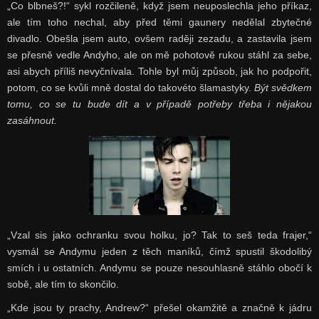
„Co blbneš?!“ sykl rozčileně, když jsem neuposlechla jeho příkaz,
ale tím toho nechal, aby před těmi gaunery nedělal zbytečné
divadlo. Obešla jsem auto, ovšem raději zezadu, a zastavila jsem
se přesně vedle Andyho, ale on mě pohotově rukou stáhl za sebe,
asi abych příliš nevyčnívala. Tohle byl můj způsob, jak ho podpořit,
potom, co se kvůli mně dostal do takovéto šlamastyky.
Být svědkem
tomu, co se tu bude dít a v případě potřeby třeba i nějakou
zasáhnout.
„Vzal sis jako ochranku svou holku, jo? Tak to seš teda frajer,“
vysmál se Andymu jeden z těch maníků, čímž spustil škodolibý
smích i u ostatních. Andymu se pouze nesouhlasně stáhlo obočí k
sobě, ale tím to skončilo.
„Kde jsou ty prachy, Andrew?“ přešel okamžitě a značně k jádru