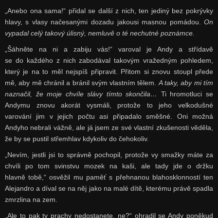
„Anebo ona sama!“ přidal se další z nich, ten jediný bez pokrývky
hlavy, s vlasy načesanými dozadu jakousi masnou pomádou.
On
vypadal celý takový úlisný, nemluvě o té nechutné poznámce.
„Šáhněte na ni a zabiju vás!“ varoval je Andy a střídavě
se do každého z nich zabodával takovým vražedným pohledem,
který je na to měl nejspíš připravit. Přitom si znovu stoupl přede
mě, aby mě chránil a bránil svým vlastním tělem.
A taky, aby mi tím
naznačil, že moje chvíle slávy tímto skončila…
Ti hromotluci se
Andymu znovu akorát vysmáli, protože to jeho velkodušné
varování jim v jejich počtu asi připadalo směšné. Oni možná
Andyho nebrali vážně, ale já jsem ze své vlastní zkušenosti věděla,
že by se pustil střemhlav kdykoliv do čehokoliv.
„Nevím, jestli jsi to správně pochopil, protože vy smažky máte za
chvíli po tom svinstvu mozek na kaši, ale tady jde o držku
hlavně tobě,“ osvěžil mu paměť s přehnanou blahosklonností ten
Alejandro a díval se na něj jako na malé dítě, kterému právě spadla
zmrzlina na zem.
„Ale to pak ty prachy nedostanete, ne?“ ohradil se Andy poněkud