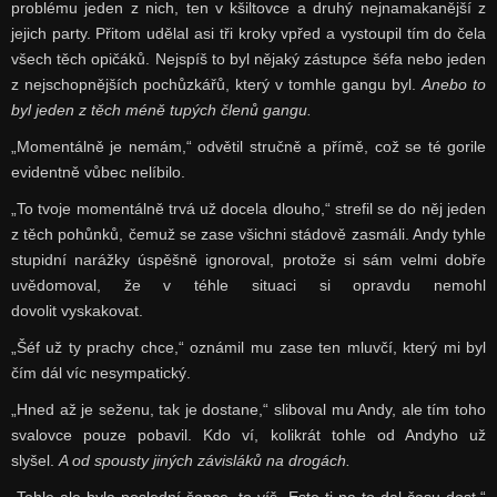
problému jeden z nich, ten v kšiltovce a druhý nejnamakanější z
jejich party. Přitom udělal asi tři kroky vpřed a vystoupil tím do čela
všech těch opičáků. Nejspíš to byl nějaký zástupce šéfa nebo jeden
z nejschopnějších pochůzkářů, který v tomhle gangu byl.
Anebo to
byl jeden z těch méně tupých členů gangu.
„Momentálně je nemám,“ odvětil stručně a přímě, což se té gorile
evidentně vůbec nelíbilo.
„To tvoje momentálně trvá už docela dlouho,“ strefil se do něj jeden
z těch pohůnků, čemuž se zase všichni stádově zasmáli. Andy tyhle
stupidní narážky úspěšně ignoroval, protože si sám velmi dobře
uvědomoval, že v téhle situaci si opravdu nemohl
dovolit vyskakovat.
„Šéf už ty prachy chce,“ oznámil mu zase ten mluvčí, který mi byl
čím dál víc nesympatický.
„Hned až je seženu, tak je dostane,“ sliboval mu Andy, ale tím toho
svalovce pouze pobavil. Kdo ví, kolikrát tohle od Andyho už
slyšel.
A od spousty jiných závisláků na drogách.