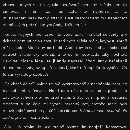
vlisovat, abych s ní splynula, poněvadž jsem se začala pomalu
smiřovat s tím, že nás čeká to nejhorší, a to
mi nahánělo neskutečný strach. Čelit bezprostřednímu nebezpečí
od nějakých grázlů, kterým Andy dluží peníze.
„Kurva, kdybych měl aspoň tu bouchačku!“ vztekal se Andy a v
tichosti jsem musela uznat, že teď bych si fakt přála, kdyby tu zbraň
měl u sebe. Mohla by se hodit. Anebo by taky mohla následující
události dramaticky zhoršit, a to se mi popravdě taky nechtělo
riskovat. Možná lépe, že ji Andy nenašel. Vtom Andy nečekaně
dupnul na brzdy, až úplně zastavil, čímž mě regulérně vyděsil.
Co
to zas vyvádí, proboha?!
„Co chceš dělat?“ vylítlo ze mě vystresovaně a nechápala jsem, co
by mohl mít v úmyslu. Hned nato nás auto za námi předjelo a
zastavilo schválně přímo před námi. Srdce se mi přitom rozbušilo
ostošest a na čele mi vyrazil studený pot, protože tohle byla
neuvěřitelně psychicky zatěžující situace.
S Andym jsem ostatně ale
žádné jiné ani nezažívala…
„J-já… já nevim, Is, ale stejně bysme jim neujeli,“ konstatoval