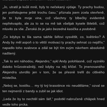
„Jo, utratil je kvůli mně, byly to nečekaný výdaje. Ty prachy budou,
jen potřebujeme ještě trochu času,“ přiznala jsem zcela otevřeně,
že to byla moje vina, což všechny ty blbečky evidentně
nepřekvapilo, ale za to se na mě tak všelijak kysele šklebili, což
mluvilo za vše.
Ženská že je jako bezedná kasička a podobně.
„Co kdybys to šla sama takhle šéfovi vysvětlit, co, květinko? A
Andy by měl aspoň o to větší motivaci ty prachy sehnat co nejdřív,“
napadlo toho svalovce a zdál se být tím svým návrhem absolutně
nadšený.
„Tak to ani náhodou, Alejandro,“ sykl Andy polohlasně, což vyznělo
daleko hrůzostrašněji, než kdyby na něj křičel. To jmenovaného
Alejandra utvrdilo jen v tom, že se přesně trefil do citlivého
místečka.
„Neboj se, kostíku… my tý tvý krasotince nic neuděláme,“ ozval se
ten nejmenší z bandy a zubil se jak idiot.
„Leda že by to nechtěl sám šéf,“ podotkl nabručeně chlápek hned
vedle toho prcka.