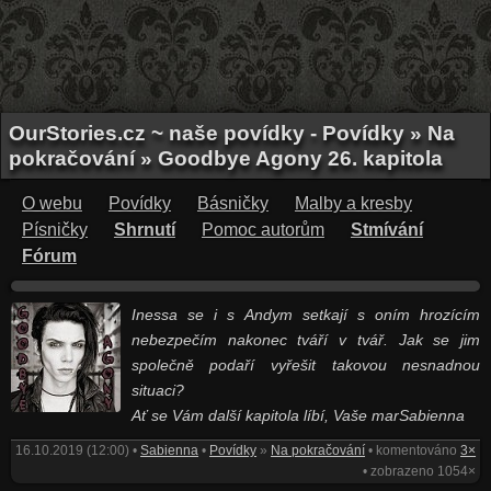
OurStories.cz ~ naše povídky - Povídky » Na
pokračování » Goodbye Agony 26. kapitola
O webu
Povídky
Básničky
Malby a kresby
Písničky
Shrnutí
Pomoc autorům
Stmívání
Fórum
Inessa se i s Andym setkají s oním hrozícím
nebezpečím nakonec tváří v tvář. Jak se jim
společně podaří vyřešit takovou nesnadnou
situaci?
Ať se Vám další kapitola líbí, Vaše marSabienna
16.10.2019 (12:00) •
Sabienna
•
Povídky
»
Na pokračování
• komentováno
3×
• zobrazeno 1054×