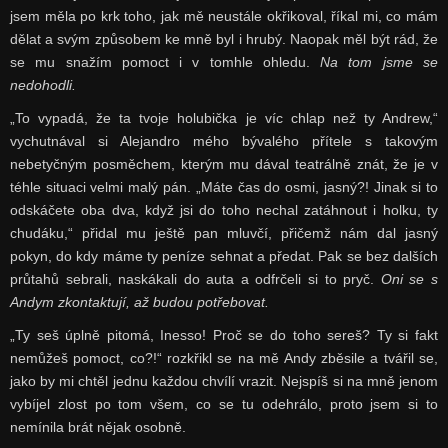
jsem měla po krk toho, jak mě neustále okřikoval, říkal mi, co mám
dělat a svým způsobem ke mně byl i hrubý. Naopak měl být rád, že
se mu snažím pomoct i v tomhle ohledu.
Na tom jsme se
nedohodli.
„To vypadá, že ta tvoje holubička je víc chlap než ty Andrew,“
vychutnával si Alejandro mého bývalého přítele s takovým
nebetyčným posměchem, kterým mu dával teatrálně znát, že je v
téhle situaci velmi malý pán. „Máte čas do osmi, jasný?! Jinak si to
odskáčete oba dva, když jsi do toho nechal zatáhnout i holku, ty
chudáku,“ přidal mu ještě pan mluvčí, přičemž nám dal jasný
pokyn, do kdy máme ty peníze sehnat a předat. Pak se bez dalších
průtahů sebrali, naskákali do auta a odfrčeli si to pryč.
Oni se s
Andym zkontaktují, až budou potřebovat.
„Ty seš úplně pitomá, Inesso! Proč se do toho sereš? Ty si fakt
nemůžeš pomoct, co?!“ rozkřikl se na mě Andy zběsile a tvářil se,
jako by mi chtěl jednu každou chvílí vrazit. Nejspíš si na mně jenom
vybíjel zlost po tom všem, co se tu odehrálo, proto jsem si to
nemínila brát nějak osobně.