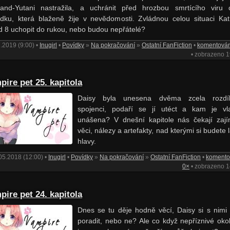
and-Yutani nastražila, a uchránit před hrozbou smrtícího viru 
dku, která blaženě žije v nevědomosti. Zvládnou celou situaci Kat
d 8 uchopit do rukou, nebo budou nepřátelé?
.2019 (9:00) •
Inugirl
•
Povídky
»
Na pokračování
»
Ostatní FanFiction
•
komentová
• zobrazeno 
pire pet 25. kapitola
Daisy byla unesena dvěma zcela rozdíl
spojenci, podaří se jí utéct a kam je vl
unášena? V dnešní kapitole nás čekají zaj
věci, nálezy a artefakty, nad kterými si budete
hlavy.
05.2018 (12:00) •
Inugirl
•
Povídky
»
Na pokračování
»
Ostatní FanFiction
•
koment
0×
• zobrazeno 
pire pet 24. kapitola
Dnes se tu děje hodně věcí, Daisy si s nimi
poradit, nebo ne? Ale co když nepříznivé okol