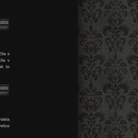
ováno
2048×
ila s
ila v
ak to
ováno
1485×
slela
elice