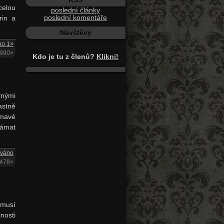
RSS
celou
poslední články
poslední komentáře
rin a
Návštěvy
no 1×
1990×
Kdo je tu z členů?
Klikni!
nými
astně
ímavé
 lámat
ováno
1478×
 musí
nosti