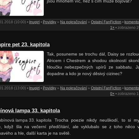
jsou mnohem víc, než s čím může bojovat?
01.2018 (10:00) •
Inugirl
•
Povídky
»
Na pokračování
»
Ostatní FanFiction
•
koment
1×
• zobrazeno 
pire pet 23. kapitola
Tak, posuneme se trochu dál, Daisy se rozlouč
Alricem i Chestrem a shodou okolností skonč
hloučku nebezpečných upírů ze sabbatu. J
dopadne a kdo je nový děsivý cizinec?
01.2018 (13:00) •
Inugirl
•
Povídky
»
Na pokračování
»
Ostatní FanFiction
•
koment
0×
• zobrazeno 
ínová lampa 33. kapitola
Trocha poezie nikdy neuškodí, to si my
, když šla na večerní předčítání, ale vyklubalo se z toho něco v
avého a hle, další karta je na světě.