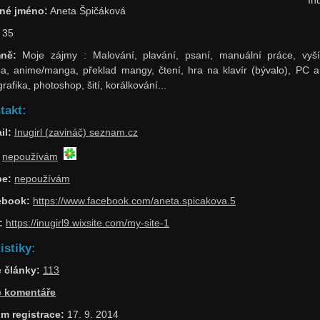
né jméno:
Aneta Špičáková
35
ně:
Moje zájmy : Malování, plavání, psaní, manuální práce, vyší
a, anime/manga, překlad mangy, čtení, hra na klavír (bývalo), PC 
grafika, photoshop, šití, korálkování...
takt:
il:
Inugirl (zavináč) seznam.cz
nepoužívám
pe:
nepoužívám
ebook:
https://www.facebook.com/aneta.spicakova.5
:
https://inugirl9.wixsite.com/my-site-1
istiky:
 články:
113
e komentáře
m registrace:
17. 9. 2014