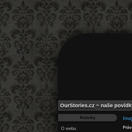
OurStories.cz ~ naše povídky 
Rubriky
Inug
Práv
O webu