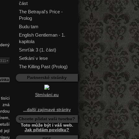
část
The Betrayal's Price -
Prolog
Budu tam
English Gentleman - 1.
kapitola
edený
Smrťák 3 (1. část)
Setkání v lese
7311×
The Killing Past (Prolog)
Partnerské stránky
vinka
Stmívání.eu
isíci
á zná
...další zajímavé stránky
hrdou
írem,
Chcete přidat vaši tvorbu?
etuší
Toto může být i váš web.
Jak přidám povídku?
 její
hlavu