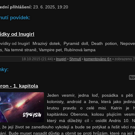
ední přihlášení:
23. 6. 2025, 19:20
nutí povídek:
ídky od Inugirl
Mrazivý dotek, Pyramid doll, Death potion, Nepov
s, Na temné straně, Vampire pet, Rubínová lampa
18.10.2015 (21:44) •
Inugirl
•
Shrnutí
•
komentováno 6×
• zobrazeno 
nky:
No
ron - 1. kapitola
Jeden vesmír, jedna loď, posádka s pěti t
kolonisty, android a žena, která jako jedin
krutou pravdu o celé misi. Katrin je 
kapitánkou Oberona, kolosu plujícím vesm
který má důležitý cíl - osídlit Andris 10. N
, že její život se zanedlouho vykolejí a bude se potýkat a řešit věci nad
ání. Bude muset nasadit důvtip a obrnit se proti hrůzám, které na její 