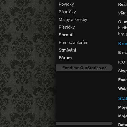
Povídky
Reál
Básničky
Věk:
Malby a kresby
O m
Písničky
hudb
hry, 
Shrnutí
Pomoc autorům
Kon
Stmívání
E-ma
Fórum
ICQ:
Fandíme OurStories.cz
Sky
Fac
Web
Stat
Moje
Moj
Datu