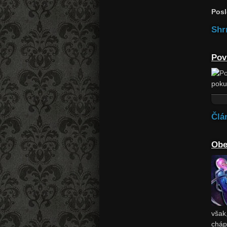
Posl
Shr
Pov
poku
Člá
Obe
však
cháp