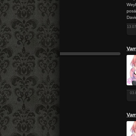
Weyl
posá
Davi
13.07
Vam
03.
Vam