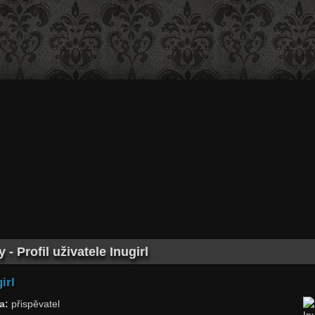
- Profil uživatele Inugirl
irl
a:
přispěvatel