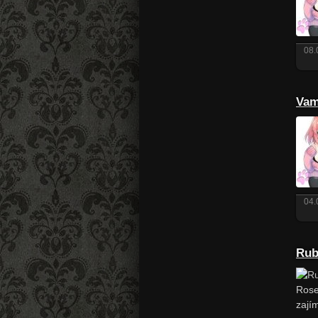
08.
Vam
04.
Rub
Rose
zajím