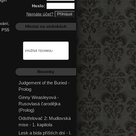
Heslo:
Nemáte účet?
vání,
Hledat na stránkách
a PS5
Novinky
Judgement of the Buried -
Prolog
Ginny Weasleyová -
Rusovlasá čarodějka
(Prolog)
Odstřelovač 2: Mudlovská
mise - 1. kapitola
Lesk a bída příštích dní - I.