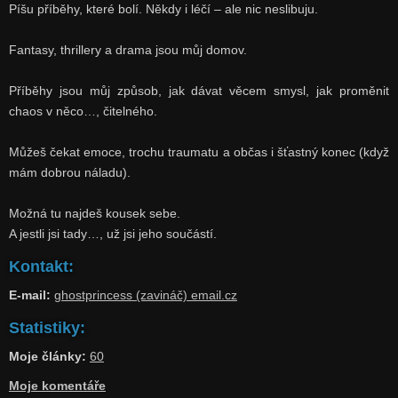
Píšu příběhy, které bolí. Někdy i léčí – ale nic neslibuju.
Fantasy, thrillery a drama jsou můj domov.
Příběhy jsou můj způsob, jak dávat věcem smysl, jak proměnit
chaos v něco…, čitelného.
Můžeš čekat emoce, trochu traumatu a občas i šťastný konec (když
mám dobrou náladu).
Možná tu najdeš kousek sebe.
A jestli jsi tady…, už jsi jeho součástí.
Kontakt:
E-mail:
ghostprincess (zavináč) email.cz
Statistiky:
Moje články:
60
Moje komentáře