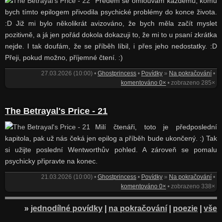
Předem se omlouvám každému, komu
bych tímto epilogem přivodila psychické problémy do konce života.
:D Již mi bylo několikrát avizováno, že bych měla začít myslet
pozitivně, a já jen pořád dokola dokazuji to, že mi to u psaní zkrátka
nejde. I tak doufám, že se příběh líbil, i přes jeho nedostatky. :D
Přeji, pokud možno, příjemné čtení. :)
27.03.2026 (10:00) •
Ghostprincess
•
Povídky
»
Na pokračování
•
komentováno 0×
• zobrazeno 285×
The Betrayal's Price - 21
Milí čtenáři, toto je předposlední
kapitola, pak už nás čeká jen epilog a příběh bude ukončený. :) Tak
si užijte poslední Wentworthův pohled. A zároveň se pomalu
psychicky připravte na konec.
21.03.2026 (10:00) •
Ghostprincess
•
Povídky
»
Na pokračování
•
komentováno 0×
• zobrazeno 338×
»
jednodílné povídky
|
na pokračování
|
poezie
|
vše