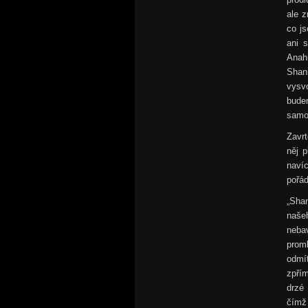
ale z
co j
ani 
Anahi
Shan
vysv
bude
samo
Zavr
něj p
navíc
pořád
„Sha
naše
neba
prom
odmít
zpří
drzé
čímž 