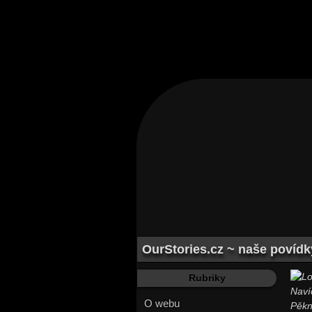
OurStories.cz ~ naše povídky
Rubriky
Naví
O webu
Pěkn