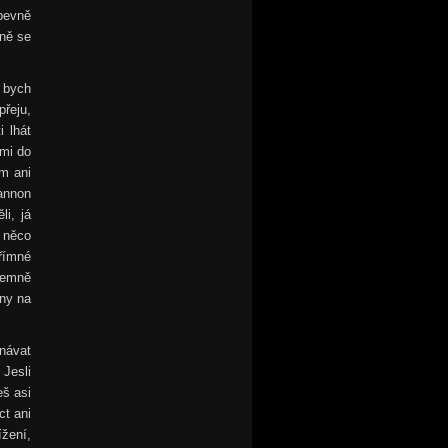
pevně
mně se
e bych
přeju,
i lhát
 mi do
em ani
hannon
i, já
m něco
římné
jemně
any na
znávat
 Jesli
eš asi
ct ani
žení,