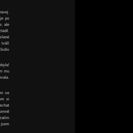
ravej.
je po
e, ale
ladil.
 slané
tváří
čkoliv
ebyla!
em mu
ovala.
em se
sem si
echat
blomně
zatím
 jsem