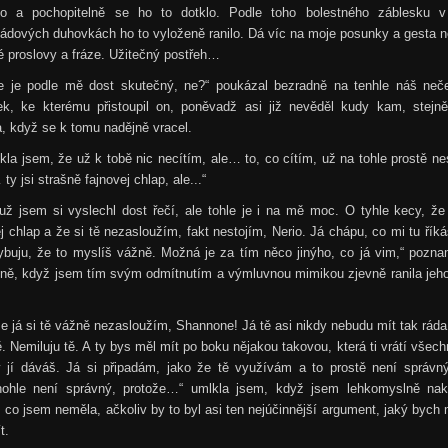
lo a pochopitelně se ho to dotklo. Podle toho bolestného záblesku v
ádových duhovkách ho to vyloženě ranilo. Dá víc na moje posunky a gesta 
é proslovy a fráze. Užitečný postřeh…
le je podle mě dost skutečný, ne?“ poukázal bezradně na tenhle náš neč
bek, ke kterému přistoupil on, poněvadž asi již nevěděl kudy kam, stejně
, když se k tomu nadějně vracel.
kla jsem, že už k tobě nic necítím, ale… to, co cítím, už na tohle prostě ne
ty jsi strašně fajnovej chlap, ale...“
už jsem si vyslechl dost řečí, ale tohle je i na mě moc. O tyhle kecy, ž
j chlap a že si tě nezasloužím, fakt nestojím, Nerio. Já chápu, co mi tu říká
ybuju, že to myslíš vážně. Možná je za tím něco jinýho, co já vim,“ pozna
dně, když jsem tím svým odmítnutím a výmluvnou mimikou zjevně ranila jeho
e já si tě vážně nezasloužím, Shannone! Já tě asi nikdy nebudu mít tak ráda
. Nemiluju tě. A ty bys měl mít po boku nějakou takovou, která ti vrátí všech
y jí dáváš. Já si připadám, jako že tě využívám a to prostě není správný
hohle není správný, protože…“ umlkla jsem, když jsem lehkomyslně nak
 co jsem neměla, ačkoliv by to byl asi ten nejúčinnější argument, jaký bych
t.