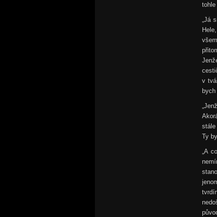
tohle
„Já s
Hele
všem,
přito
Jenže
cest
v tvá
bych 
„Jenž
Akor
stále
Ty by
„A c
nemín
stan
jenom
tvrd
nedo
původ