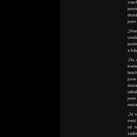
znec
provi
druhá
jsem 
„Sha
used
posle
a kdy
„Ou, 
kreté
brác
jsme
dost
odhal
jsem
nesta
„Já n
mezi 
od n
zados