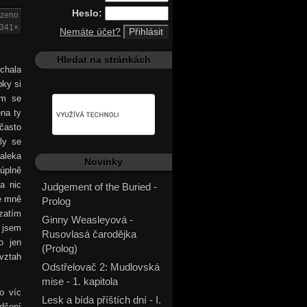
Heslo:
azeno
341×
Nemáte účet?
Hledat na stránkách
echala
bky si
em se
éna ty
 často
ly se
aleka
Novinky
úplně
a nic
Judgement of the Buried -
ve mně
Prolog
 zatím
Ginny Weasleyová -
u jsem
Rusovlasá čarodějka
o jen
(Prolog)
vztah
Odstřelovač 2: Mudlovská
mise - 1. kapitola
o víc
Lesk a bída příštích dní - I.
dčení