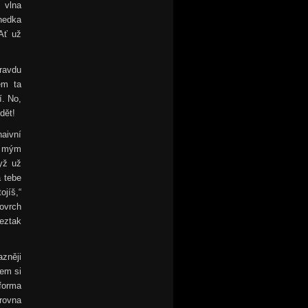
 vlna
hnedka
 Ať už
ravdu
em ta
í. No,
dět!
naivní
ed mým
yž už
 tebe
jíš,“
povrch
eztak
azněji
sem si
forma
zrovna