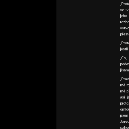
„Pro
ve tv
jeho
rozh
vytvo
přest
„Prot
jestl
„Co,
pode
jinam
„Prav
mě ro
mě př
asi 
prot
omlou
jsem 
Jare
sáho