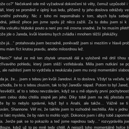
tože co?“ Nečekaně ode mě vyžadoval dokončení té věty, čemuž uzpůsobil i 
áři, který se proměnil v úplný kus ledu, přičemž ty jeho doslova odrážely v
 vnitřní pohnutky. Nic z toho mi nepomáhalo v tom, abych byla sebeji
odná, jelikož přece jen jsme spolu již něco zažili. Za tu dobu jsem si k
řila vskutku hluboké pouto a není pro mě zrovna snadné, že ho musím přetr
ože jde o Jareda, kvůli kterému bych zvládla i mnohem těžší překážky.
ože já…“ protahovala jsem bezradně, poněvadž jsem si mezitím v hlavě prob
i mu mám říct krutou pravdu, anebo milosrdnou lež.
 Nerio?“ tahal ze mě ten zbytek umanutě dál a vyloženě mě drtil tíhou 
zřívavého pohledu, který jsem stěží vstřebávala. Měla jsem nutkání se po
, ale naštěstí jsem to vydržela a neukázala jsem mu svoji momentální slabos
da je, že… jsem s tebou jen kvůli Jaredovi. A to doslova. Vždyť ta večeře, k
zhodla, že to s tebou zkusím, tak to byl Jaredův nápad. Potom to byl Jared,
esvědčil, ať to s tebou nevzdávám, když se u mě objevily první pochybnos
jsem celou dobu chtěla stejně jen jeho. Díky tobě jsem na něj přestala my
ože by to nebylo správné, když byl s Anahi, ale takže… Vážně se t
vám, Shannone. Věř mi, že takhle jsem to rozhodně nechtěla. Ale v jednu 
si fakt myslela, že by nám to mohlo vyjít. Dokonce jsem i díky tobě zapomn
da. Jenže pak se to pokazilo a teď jsme najednou tady…“ rozvyprávěla js
dlouze, když už to po mně tedy chtěl. A nejspíš toho momentálně hořce lit