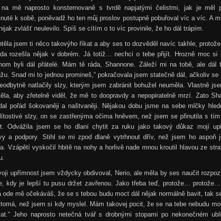
l na mě naprosto konsternovaně s tvrdě napjatými čelistmi, jak je měl 
uté k sobě, poněvadž ho ten můj proslov postupně pobuřoval víc a víc. A 
nijak zvlášť neulevilo. Spíš se cítím o to víc provinile, že ho dál trápím.
těla jsem ti něco takovýho říkat a aby ses to dozvěděl navíc takhle, protož
da rozešla nějak v dobrém. Já totiž… nechci o tebe přijít. Hrozně moc si 
om byli dál přátelé. Mám tě ráda, Shannone. Záleží mi na tobě, ale dál t
u. Snad mi to jednou promineš,“ pokračovala jsem statečně dál, ačkoliv se
eodbytně natlačily slzy, kterým jsem zabránit bohužel neuměla. Vlastně js
ěla, aby zřetelně viděl, že mě to doopravdy a nepopiratelně mrzí. Zato S
dal pořád šokovaněji a naštvaněji. Nějakou dobu jsme na sebe mlčky hleděl
lítostivé slzy, on se zastřenýma očima hněvem, než jsem se přinutila s tí
at. Odvážila jsem se ho dlaní chytit za ruku jako takový důkaz mojí up
vy a podpory. Stihl se mi zpod dlaně vytrhnout dřív, než jsem ho aspoň 
la. Vzápětí vyskočil hbitě na nohy a horlivě nade mnou kroutil hlavou ze str
u.
voji upřímnost jsem vždycky obdivoval, Nerio, ale měla by ses naučit rozpo
e, kdy je lepší tu pusu držet zavřenou. Jako třeba teď, protože… protože…
 ode mě očekáváš, že se s tebou budu moct dál nějak normálně bavit, tak s
itomá, než jsem si kdy myslel. Mám takovej pocit, že se na tebe nebudu mo
vat.“ Jeho naprosto netečná tvář s drobnými stopami po nekonečném ublí