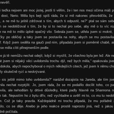
 nevěří.
i teďka nejsem ani moc jistej, jestli ti věřim, že i ten nos mezi očima máš p
, dost, Nerio. Měla bys bejt spíš ráda, že si mě nakonec přesvědčila, že 
 a ne mě tu ještě zdržovat s tím, abych ti odpustil, ne?“ ptal se sám seb
m se neobtěžoval s tím, že by si to nechal pro sebe, aby mě o to víc roz
 na mě to mělo úplně opačný vliv. Sebrala jsem se, utřela jsem si mokré,
ičky po obličeji a taky jsem se postavila na nohy, abych se mu postavila 
ř. Když jsem seděla na gauči pod ním, připadala jsem si poměrně chabě, a
se měla cítit přinejmenším podle.
e já tě nemůžu nechat odejít, když si myslíš, že všechno byla jen lež. Ale n
át jsem si nějaký věci uvědomila trochu dýl, než bych měla,“ opakovala js
 dokola, abych nepochyboval o mých někdejších citech, jež jsem k němu ch
ly skutečně ryzí a neskrývané.
o sis ještě mimo toho uvědomila?“ narážel dozajista na Jareda, ale tím js
ila nechat rozptýlit. Jo, jsem ráda, že se mi podařilo docílit toho, co j
ovila, ale nehodlám ty drtivé důsledky, které padly hlavně na Shannona n
 tak. Nepustím ho z bytu dřív, než vychladne a uvěří mi to, co mu tu neo
ím. Což je taky pravda. Každopádně mi trochu připadá, že mu pořádně 
šlo, co se děje. Anebo je jeho reakce prostě naprosto jiná, než s jakou
ně počítala.