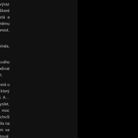
výraz
eškeré
stá a
 němu
hnout,
írala,
svého
dívat
t.
terá u
 který
ti. A…
slet,
i moc
chvíli
ěla na
em se
oval.