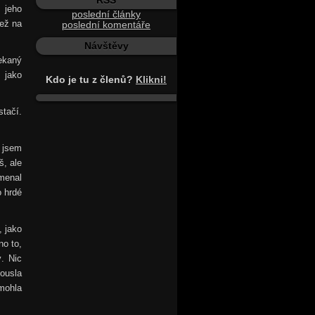
RSS
 jeho
poslední články
než na
poslední komentáře
Návštěvy
ekaný
 jako
Kdo je tu z členů?
Klikni!
stačí.
e jsem
š, ale
menal
 hrdé
, jako
no to,
. Nic
ousla
 mohla