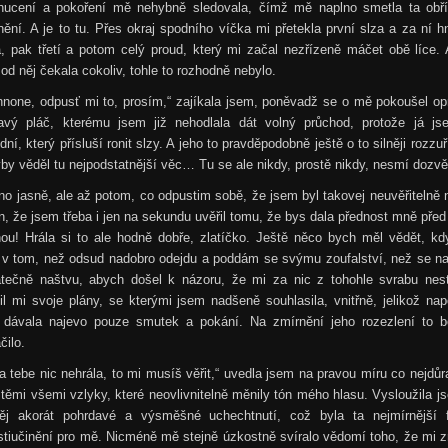
hucení a pokoření mě nehybně sledovala, čímž mě naplno smetla ta obří
nění. A je to tu. Přes okraj spodního víčka mi přetekla první slza a za ní 
, pak třetí a potom celý proud, který mi začal nezřízeně máčet obě líce.
od něj čekala cokoliv, tohle to rozhodně nebylo.
nnone, odpusť mi to, prosím,“ zajíkala jsem, poněvadž se o mě pokoušel op
avý pláč, kterému jsem již nehodlala dát volný průchod, protože já js
dní, který přísluší ronit slzy. A jeho to pravděpodobně ještě o to silněji rozzuř
by věděl tu nejpodstatnější věc… Tu se ale nikdy, prostě nikdy, nesmí dozvě
no jasně, ale až potom, co odpustim sobě, že jsem byl takovej neuvěřitelně 
n, že jsem třeba i jen na sekundu uvěřil tomu, že bys dala přednost mně př
hou! Hrála si to ale hodně dobře, zlatíčko. Ještě něco bych měl vědět, kd
 v tom, než odsud nadobro odejdu a poddám se svýmu zoufalství, než se na
atečně naštvu, abych došel k názoru, že mi za nic z tohohle svrabu nesto
il mi svoje plány, se kterými jsem nadšeně souhlasila, vnitřně, jelikož na
 dávala najevo pouze smutek a pokání. Na zmírnění jeho rozezlení to b
čilo.
a tebe nic nehrála, to mi musíš věřit,“ uvedla jsem na pravou míru co nejdůr
těmi všemi vzlyky, které neovlivnitelně měnily tón mého hlasu. Vysloužila j
ěj akorát pohrdavé a výsměšné uchechtnutí, což byla ta nejmírnější 
tiučinění pro mě. Nicméně mě stejně úzkostně svíralo vědomí toho, že mi 