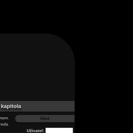
 kapitola
onem.
Účet
reda.
Uživatel: