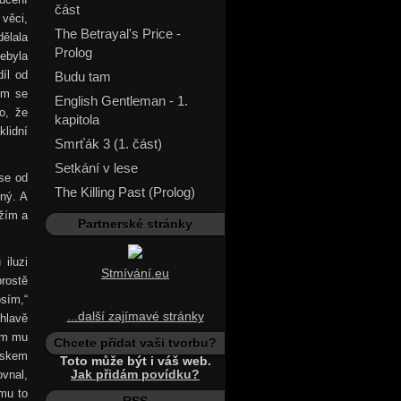
část
 věci,
The Betrayal's Price -
ělala
Prolog
ebyla
díl od
Budu tam
ím se
English Gentleman - 1.
o, že
kapitola
lidní
Smrťák 3 (1. část)
Setkání v lese
se od
The Killing Past (Prolog)
mný. A
ážím a
Partnerské stránky
iluzi
Stmívání.eu
rostě
sím,“
...další zajímavé stránky
hlavě
sem mu
Chcete přidat vaši tvorbu?
uskem
Toto může být i váš web.
vnal,
Jak přidám povídku?
 mu to