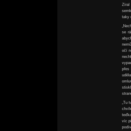
Zíra
semkn
taky 
„Nech
se rá
abych
nemůž
očí n
necht
vypa
přes 
uděl
omlu
stisk
stran
„Tu t
chvíl
teďka
víc p
podí