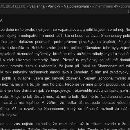
.05.2014 (12:00) •
Sabienna
•
Povídky
»
Na pokračování
• komentováno
4×
• zobr
1
IA
ou dobu mi to trvalo, než jsem se vzpamatovala a odtrhla jsem se od něj. N
se nějakým nedopatřením unést totiž. Co si budu nalhávat, Shannonovy poli
tále jaksi dokážou podmanit, proto právem považuju za úspěch, že js
ela a ukončila to. Bohužel zatím jen ten polibek. Důvodem toho byly zejm
splašené různorodé myšlenky, které se mi v útržcích míhaly myslí a hodně
i v nich ukazoval samotný Jared. Přesně ty myšlenky na něj mě donuti
hnout, protože jsem si uvědomila, že jsem při líbání se Shannonem ani zd
tila tolik nebesky nádherných emocí jako s Jaredem. S ním mě to vždycky 
u pohltí a ovládne. Jsem jak smyslů zbavená. Nejsem schopná myslet n
o než na něj a na to, jak moc ho chci. Něco se ve mně přitom probudí, co 
lně jen tiše dřímá a nijak se neprojevuje. Takovouhle zdrcující lásku jsem
nala. Miluju ho tak děsivě moc, až mě to bolí. Ničí mě to. Na druhou stran
y nezažila nic lepšího. A věřím, že teďka už se bude obracet všechn
pšímu. Až to uzavřu se Shannonem, který se očividně rozhodl za náš 
tile bojovat.
sem se zas najisto rozhodla, že mezi námi už to nikam nevede a že t
lužovat nesmím. Trápím tím nejen sebe, ale i jeho. Trochu mě v tom přesvě