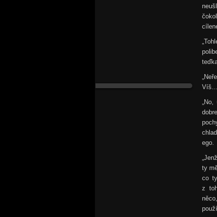
neuš
čokol
cílen
„Toh
poli
teďka
„Neře
Víš… 
„No, 
dobre
poch
chla
ego.
„Jenž
ty mě
co t
z to
něco,
použí