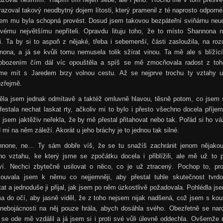
razoval takový neodbytný dojem lítosti, který pramenil z té naprosto odporné
sem mu byla schopná provést. Dosud jsem takovou bezpáteřní sviňárnu neud
svému největšímu nepříteli. Opravdu lituju toho, že to místo Shannona n
. Ta by si to aspoň z nějaké, třeba i sebemenší, části zasloužila, na roz
nona, a já se kvůli tomu nemusela tolik sžírat vinou. Ta mě ale s blížíc
obozením čím dál víc opouštěla a spíš se mě zmocňovala radost z toh
me mít s Jaredem brzy volnou cestu. Až se nejprve trochu ty vztahy uk
zřejmě.
těla jsem jednak odmítavě a taktéž omluvně hlavou, těsně potom, co jsem 
řestala nechat laskat rty, ačkoliv mi to bylo i přesto všechno docela příje
 jsem jaktěživ neřekla, že by mě přestal přitahovat nebo tak. Pořád si ho v
 mi na něm záleží. Akorát u jeho bráchy je to jednou tak silné.
nnone, ne… Ty sám dobře víš, že se tu snažíš zachránit jenom nějakou 
ho vztahu, ke který jsme se zpočátku docela i přiblížili, ale mě už to p
ví. Nechci zbytečně usilovat o něco, co je už ztracený. Pochop to, pro
louvala jsem k němu co nejjemněji, aby přestal tuhle skutečnost tvrdo
at a jednoduše ji přijal, jak jsem po něm úzkostlivě požadovala. Pohlédla j
ma do očí, aby jasně viděl, že z toho nejsem nijak nadšená, což jsem s ko
 nebojácnosti na něj pouze hrála, abych dosáhla svého. Obezřetně se naro
se ode mě vzdálil a já jsem si i proti své vůli úlevně oddechla. Ovšemže