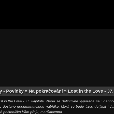
 - Povídky » Na pokračování » Lost in the Love - 37.
Neria se definitivně vypořádá se Shann
c dostane neodmítnutelnou nabídku, která se bude úzce dotýkat i Ja
é počteníčko Vám přeju, marSabienna.