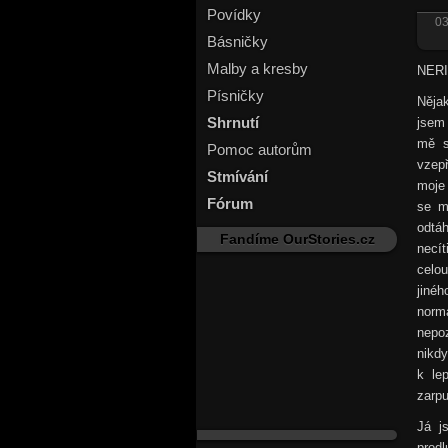
Povídky
03
Básničky
Malby a kresby
NER
Písničky
Nějak
Shrnutí
jsem 
mě s
Pomoc autorům
vzepř
Stmívání
moje 
Fórum
se m
odtá
Fandíme OurStories.cz
necí
celo
jinéh
normá
nepoz
nikd
k le
zarpu
Já j
prod