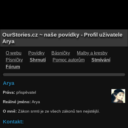
OurStories.cz ~ naše povídky - Profil uživatele
Arya
O webu
Povídky
Básničky
Malby a kresby
Písničky
Shrnutí
Pomoc autorům
Stmívání
Fórum
Arya
Práva:
přispěvatel
Reálné jméno:
Arya
O mně:
Zákon srmti je ze všech zákonů ten nejistější.
Kontakt: