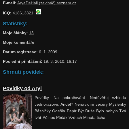
E-mail:
AryaDeHall (zavináč) seznam.cz
ICQ:
418613821
Statistiky:
Moje články:
13
Moje komentáře
Datum registrace:
6. 1. 2009
Poslední přihlášení:
19. 3. 2010, 16:17
Shrnutí povídek:
Povídky od Aryi
Povídky: Na pokračování: Nedůvěřuj vzhledu
Jednorázové: Anděl? Nenávidím večery Myšlenky
Básničky Odešla Papír Být Duše Bylo nebylo Tvá
tvář Půlnoc Pěšák Vzduch Minuta ticha