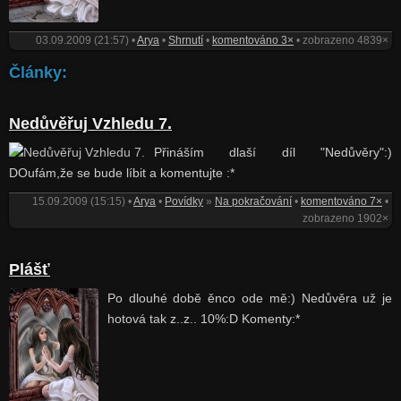
03.09.2009 (21:57) •
Arya
•
Shrnutí
•
komentováno 3×
• zobrazeno 4839×
Články:
Nedůvěřuj Vzhledu 7.
Přináším dlaší díl "Nedůvěry":)
DOufám,že se bude líbit a komentujte :*
15.09.2009 (15:15) •
Arya
•
Povídky
»
Na pokračování
•
komentováno 7×
•
zobrazeno 1902×
Plášť
Po dlouhé době ěnco ode mě:) Nedůvěra už je
hotová tak z..z.. 10%:D Komenty:*