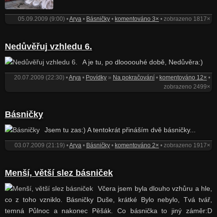
05.09.2009 (9:00) •
Arya
•
Básničky
•
komentováno 3×
• zobrazeno 1817×
Nedůvěřuj vzhledu 6.
A je tu, po dloooouhé době, Nedůvěra:)
20.07.2009 (22:30) •
Arya
•
Povídky
»
Na pokračování
•
komentováno 12×
•
zobrazeno 2499×
Básničky
Jsem tu zas:) A tentokrát přináším dvě básničky...
03.07.2009 (21:19) •
Arya
•
Básničky
•
komentováno 2×
• zobrazeno 1917×
Menší, větší slez básniček
Včera jsem byla dlouho vzhůru a hle,
co z toho vzniklo. Básničky Duše, krátké Bylo nebylo, Tvá tvář,
temná Půlnoc a nakonec Pěšák. Co básnička to jiný záměr:D