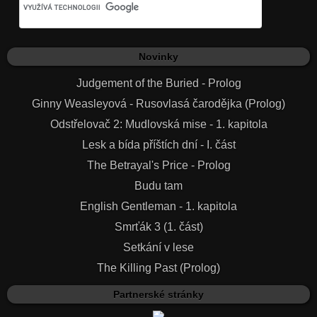
Novinky
Judgement of the Buried - Prolog
Ginny Weasleyová - Rusovlasá čarodějka (Prolog)
Odstřelovač 2: Mudlovská mise - 1. kapitola
Lesk a bída příštích dní - I. část
The Betrayal's Price - Prolog
Budu tam
English Gentleman - 1. kapitola
Smrťák 3 (1. část)
Setkání v lese
The Killing Past (Prolog)
Partnerské stránky