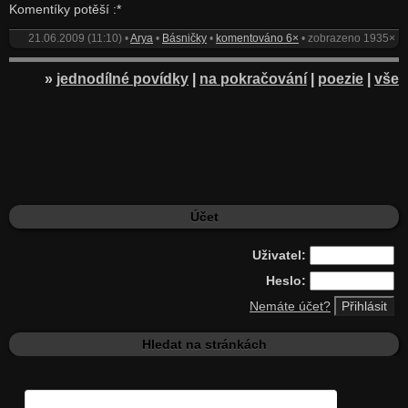
Komentíky potěší :*
21.06.2009 (11:10) •
Arya
•
Básničky
•
komentováno 6×
• zobrazeno 1935×
»
jednodílné povídky
|
na pokračování
|
poezie
|
vše
Účet
Uživatel:
Heslo:
Nemáte účet?
Hledat na stránkách