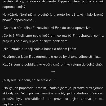
ředitele školy, profesora Armanda Dippeta, který je rok co rok
naprosto stejný.
No vážně. Není ničím ojedinělý, a proto ho už také nikdo kromě
prváků neposlouchá…
„Cos tu s ním dělala?“ zasyčela mi Evie do ucha opovržlivě.
„Co by? Přijeli jsme spolu kočárem, co má být?“ nechápala jsem a
přejela ji od hlavy k patě přísným pohledem.
„Nic,“ zrudla a raději začala básnit o něčem jiném.
Nevěnovala jsem jí pozornost, ale ne že by si toho vůbec všimla…
Raději jsem je pobídla a vykročila směrem ke vstupu do velké síně.
***
„A slyšela jsi o tom, co se stalo v…“
„Holky, jen popořadě, prosím,“ žádala jsem je, protože si vzájemně
skákaly do řeči, jak se neustále snažily jedna druhou překřičet,
protože byly přesvědčené, že právě ta jejich zpráva je tou
nejdůležitější.