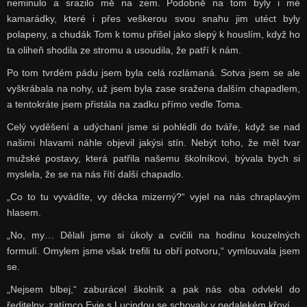
neminulo a srazilo mě na zem. Podobně na tom byly i mé
kamarádky, které i přes veškerou svou snahu jim utéct byly
polapeny, a chudák Tom k tomu přišel jako slepý k houslím, když ho
ta oliheň shodila ze stromu a usoudila, že patří k nám.
Po tom tvrdém pádu jsem byla celá rozlámaná. Sotva jsem se ale
vyškrábala na nohy, už jsem byla zase sražena dalším chapadlem,
a tentokráte jsem přistála na zadku přímo vedle Toma.
Celý vyděšení a udýchaní jsme si pohlédli do tváře, když se nad
našimi hlavami náhle objevil jakýsi stín. Nebýt toho, že měl tvar
mužské postavy, která patřila našemu školníkovi, bývala bych si
myslela, že se na nás řítí další chapadlo.
„Co to tu vyvádíte, vy děcka mizerný?“ vyjel na nás chraplavým
hlasem.
„No, my… Dělali jsme si úkoly a cvičili na hodinu kouzelných
formulí. Omylem jsme však trefili tu obří potvoru,“ vymlouvala jsem
se.
„Nejsem blbej,“ zaburácel školník a pak nás oba odvlekl do
ředitelny, zatímco Evie s Lucindou se schovaly v nedalekém křoví.