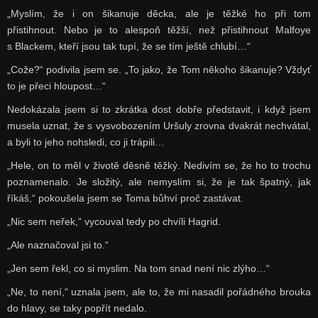
„Myslím, že i on šikanuje děcka, ale je těžké ho při tom
přistihnout. Nebo je to alespoň těžší, než přistihnout Malfoye
s Blackem, kteří jsou tak tupí, že se tím ještě chlubí…“
„Cože?“ podivila jsem se. „To jako, že Tom někoho šikanuje? Vždyť
to je přeci hloupost…“
Nedokázala jsem si to zkrátka dost dobře představit, i když jsem
musela uznat, že s vysvobozením Uršuly zrovna dvakrát nechvátal,
a byli to jeho nohsledi, co ji trápili…
„Hele, on to měl v životě děsně těžký. Nedivím se, že ho to trochu
poznamenalo. Je složitý, ale nemyslím si, že je tak špatný, jak
říkáš,“ pokoušela jsem se Toma bůhví proč zastávat.
„Nic sem neřek,“ vycouval tedy po chvíli Hagrid.
„Ale naznačoval jsi to.“
„Jen sem řekl, co si myslim. Na tom snad není nic zlýho…“
„Ne, to není,“ uznala jsem, ale to, že mi nasadil pořádného brouka
do hlavy, se taky popřít nedalo.