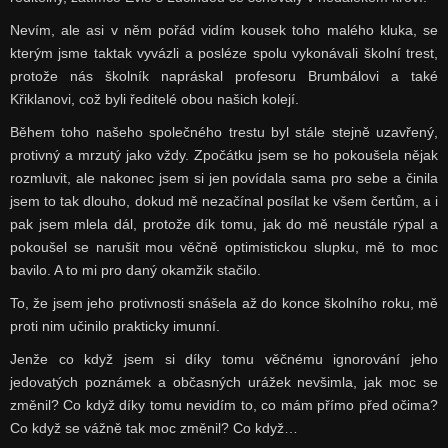
Nevím, ale asi v něm pořád vidím kousek toho malého kluka, se
kterým jsme taktak vyvázli a posléze spolu vykonávali školní trest,
protože nás školník napráskal profesoru Brumbálovi a také
Křiklanovi, což byli ředitelé obou našich kolejí.
Během toho našeho společného trestu byl stále stejně uzavřený,
protivný a mrzutý jako vždy. Zpočátku jsem se ho pokoušela nějak
rozmluvit, ale nakonec jsem si jen povídala sama pro sebe a činila
jsem to tak dlouho, dokud mě nezačínal posílat ke všem čertům, a i
pak jsem mlela dál, protože dík tomu, jak do mě neustále rýpal a
pokoušel se narušit mou věčně optimistickou slupku, mě to moc
bavilo. A to mi pro daný okamžik stačilo.
To, že jsem jeho protivnosti snášela až do konce školního roku, mě
proti nim učinilo prakticky imunní.
Jenže co když jsem si díky tomu věčnému ignorování jeho
jedovatých poznámek a občasných urážek nevšimla, jak moc se
změnil? Co když díky tomu nevidím to, co mám přímo před očima?
Co když se vážně tak moc změnil? Co když…