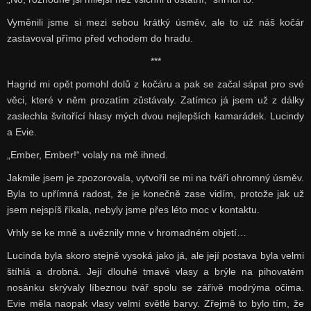
Vyměnili jsme si mezi sebou krátký úsměv, ale to už náš kočár
zastavoval přímo před vchodem do hradu.
***
Hagrid mi opět pomohl dolů z kočáru a pak se začal sápat pro své
věci, které v něm prozatím zůstávaly. Zatímco já jsem už z dálky
zaslechla švitořící hlasy mých dvou nejlepších kamarádek. Lucindy
a Evie.
„Ember, Ember!“ volaly na mě ihned.
Jakmile jsem je zpozorovala, vytvořil se mi na tváři ohromný úsměv.
Byla to upřímná radost, že je konečně zase vidím, protože jak už
jsem nejspíš říkala, nebyly jsme přes léto moc v kontaktu.
Vrhly se ke mně a uvěznily mne v hromadném objetí…
Lucinda byla skoro stejně vysoká jako já, ale její postava byla velmi
štíhlá a drobná. Její dlouhé tmavé vlasy a brýle na pihovatém
nosánku skrývaly líbeznou tvář spolu se zářivě modrýma očima.
Evie měla naopak vlasy velmi světlé barvy. Zřejmě to bylo tím, že