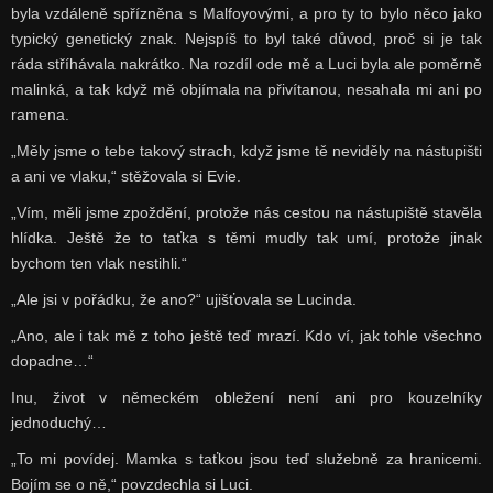
byla vzdáleně spřízněna s Malfoyovými, a pro ty to bylo něco jako
typický genetický znak. Nejspíš to byl také důvod, proč si je tak
ráda stříhávala nakrátko. Na rozdíl ode mě a Luci byla ale poměrně
malinká, a tak když mě objímala na přivítanou, nesahala mi ani po
ramena.
„Měly jsme o tebe takový strach, když jsme tě neviděly na nástupišti
a ani ve vlaku,“ stěžovala si Evie.
„Vím, měli jsme zpoždění, protože nás cestou na nástupiště stavěla
hlídka. Ještě že to taťka s těmi mudly tak umí, protože jinak
bychom ten vlak nestihli.“
„Ale jsi v pořádku, že ano?“ ujišťovala se Lucinda.
„Ano, ale i tak mě z toho ještě teď mrazí. Kdo ví, jak tohle všechno
dopadne…“
Inu, život v německém obležení není ani pro kouzelníky
jednoduchý…
„To mi povídej. Mamka s taťkou jsou teď služebně za hranicemi.
Bojím se o ně,“ povzdechla si Luci.