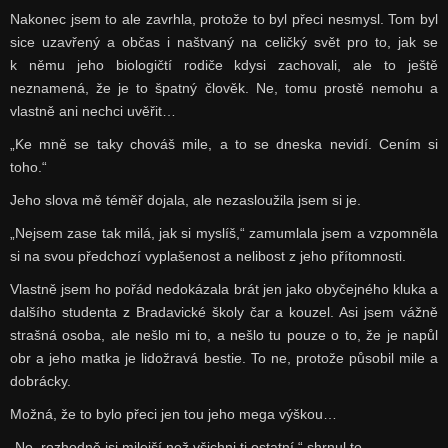
Nakonec jsem to ale zavrhla, protože to byl přeci nesmysl. Tom byl
sice uzavřený a občas i naštvaný na celičký svět pro to, jak se
k němu jeho biologičtí rodiče kdysi zachovali, ale to ještě
neznamená, že je to špatný člověk. Ne, tomu prostě nemohu a
vlastně ani nechci uvěřit…
„Ke mně se taky chováš mile, a to se dneska nevidí. Cením si
toho.“
Jeho slova mě téměř dojala, ale nezasloužila jsem si je.
„Nejsem zase tak milá, jak si myslíš,“ zamumlala jsem a vzpomněla
si na svou předchozí vyplašenost a nelibost z jeho přítomnosti.
Vlastně jsem ho pořád nedokázala brát jen jako obyčejného kluka a
dalšího studenta z Bradavické školy čar a kouzel. Asi jsem vážně
strašná osoba, ale nešlo mi to, a nešlo tu pouze o to, že je napůl
obr a jeho matka je lidožravá bestie. To ne, protože působil mile a
dobrácky.
Možná, že to bylo přeci jen tou jeho mega výškou…
„No, rozhodně jsi milejší než všichni ti ostatní,“ shrnul to.