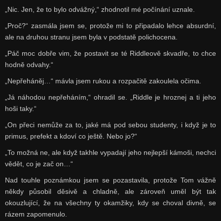
„Nic. Jen, že to bylo odvážný,“ zhodnotil mé počínání uznale.
„Proč?“ zasmála jsem se, protože mi to připadalo lehce absurdní,
ale na druhou stranu jsem byla v podstatě polichocena.
„Páč moc dobře vim, že postavit se té Riddleově skvadře, to chce
hodně odvahy.“
„Nepřeháněj…“ mávla jsem rukou a rozpačitě zakoulela očima.
„Já náhodou nepřeháním,“ ohradil se. „Riddle je hroznej a ti jeho
hoši taky.“
„On přeci nemůže za to, jaké má pod sebou studenty, i když je to
primus, prefekt a kdoví co ještě. Nebo jo?“
„To možná ne, ale když takhle vypadají jeho nejlepší kámoši, nechci
vědět, co je zač on…“
Nad touhle poznámkou jsem se pozastavila, protože Tom vážně
někdy působil děsivě a chladně, ale zároveň uměl být tak
okouzlující, že na všechny ty okamžiky, kdy se choval divně, se
rázem zapomenulo.