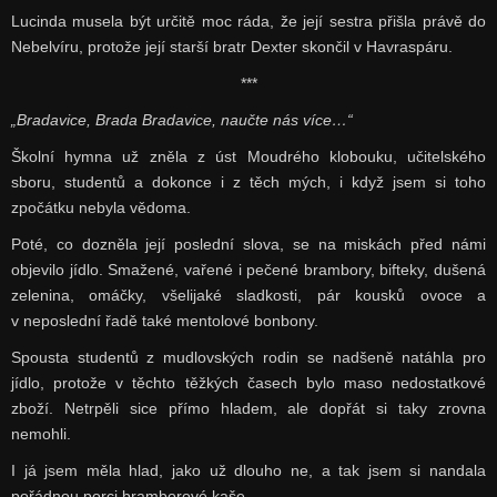
Lucinda musela být určitě moc ráda, že její sestra přišla právě do
Nebelvíru, protože její starší bratr Dexter skončil v Havraspáru.
***
„Bradavice, Brada Bradavice, naučte nás více…“
Školní hymna už zněla z úst Moudrého klobouku, učitelského
sboru, studentů a dokonce i z těch mých, i když jsem si toho
zpočátku nebyla vědoma.
Poté, co dozněla její poslední slova, se na miskách před námi
objevilo jídlo. Smažené, vařené i pečené brambory, bifteky, dušená
zelenina, omáčky, všelijaké sladkosti, pár kousků ovoce a
v neposlední řadě také mentolové bonbony.
Spousta studentů z mudlovských rodin se nadšeně natáhla pro
jídlo, protože v těchto těžkých časech bylo maso nedostatkové
zboží. Netrpěli sice přímo hladem, ale dopřát si taky zrovna
nemohli.
I já jsem měla hlad, jako už dlouho ne, a tak jsem si nandala
pořádnou porci bramborové kaše.