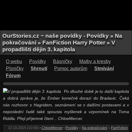
OurStories.cz ~ naše povídky - Povídky » Na
pokračování » FanFiction Harry Potter » V
propadlišti dějin 3. kapitola
O webu
Povídky
Básničky
Malby a kresby
Písničky
Shrnutí
Pomoc autorům
Stmívání
Fórum
Po dlouhé době je tu další kapitola
a dobrá zpráva je, že Ember konečně dorazí do Bradavic. Čeká
nás rozhovor s Hagridem, seznámení se s dalšími postavami a v
neposlední řadě také spousta myšlenek a vzpomínek na Toma
Riddla. Přeji příjemné čtení... ChloeMercer.
12.10.2015 (10:00) •
ChloeMercer
•
Povídky
»
Na pokračování
»
FanFiction