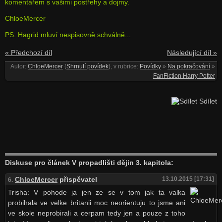
komentářem s vašimi postřehy a dojmy.
ChloeMercer
PS: Hagrid mluví nespisovně schválně...
« Předchozí díl
Následující díl »
Autor:
ChloeMercer
(
Shrnutí povídek
), v rubrice:
Povídky
»
Na pokračování
»
FanFiction Harry Potter
Sdílet
Diskuse pro článek V propadlišti dějin 3. kapitola:
ChloeMercer
přispěvatel
13.10.2015 [17:31]
6.
Trisha: V pohode ja jen ze se v tom jak ta valka
probihala ve velke britanii moc neorientuju to jsme ani
ve skole neprobirali a cerpam tedy jen a pouze z toho