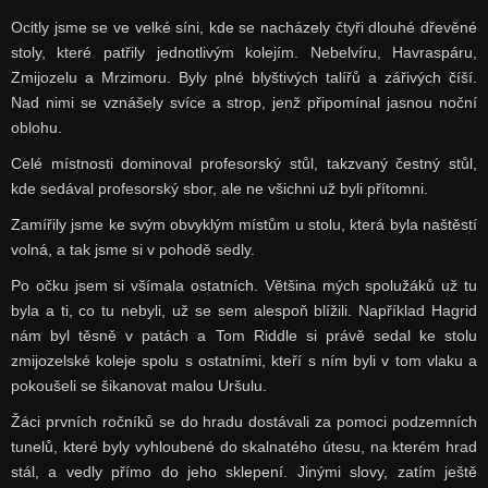
Ocitly jsme se ve velké síni, kde se nacházely čtyři dlouhé dřevěné
stoly, které patřily jednotlivým kolejím. Nebelvíru, Havraspáru,
Zmijozelu a Mrzimoru. Byly plné blyštivých talířů a zářivých číší.
Nad nimi se vznášely svíce a strop, jenž připomínal jasnou noční
oblohu.
Celé místnosti dominoval profesorský stůl, takzvaný čestný stůl,
kde sedával profesorský sbor, ale ne všichni už byli přítomni.
Zamířily jsme ke svým obvyklým místům u stolu, která byla naštěstí
volná, a tak jsme si v pohodě sedly.
Po očku jsem si všímala ostatních. Většina mých spolužáků už tu
byla a ti, co tu nebyli, už se sem alespoň blížili. Například Hagrid
nám byl těsně v patách a Tom Riddle si právě sedal ke stolu
zmijozelské koleje spolu s ostatními, kteří s ním byli v tom vlaku a
pokoušeli se šikanovat malou Uršulu.
Žáci prvních ročníků se do hradu dostávali za pomoci podzemních
tunelů, které byly vyhloubené do skalnatého útesu, na kterém hrad
stál, a vedly přímo do jeho sklepení. Jinými slovy, zatím ještě