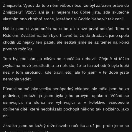
Zmijozelu. Vypovídá to o něm vůbec něco, že byl zařazen právě do
Zmijozelu? Vždyť ani já si nejsem tak úplně jistá, zda skutečně
vlastním ono chrabré srdce, kteréhož si Godric Nebelvír tak cenil.
Náhle jsem si vzpomněla na sebe a na své první setkání Tomem
Riddlem. Zvláštní na tom bylo hlavně to, že do Bradavic jsme spolu
chodili už nějaký ten pátek, ale setkali jsme se až téměř na konci
prvního ročníku.
Tom byl rád sám, s nikým se zpočátku nebavil. Zřejmě si těžko
zvykal na nové prostředí, a to i přesto, že to tu rozhodně bylo lepší
než v tom sirotčinci, kde trávil léto, ale to jsem v té době ještě
nemohla vědět.
Působil na mě jako vcelku nenápadný chlapec, ale
měla jsem ho za
podivína, protože já jsem byla jeho pravým opakem. Věčně se
usmívající, na slunci se vyhřívající a v kolektivu všeobecně
oblíbené dítě, které nedokázalo pochopit někoho tak složitého, jako
on.
Zkrátka jsme se každý drželi svého ročníku a už jen proto jsme se