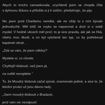
Abych to trochu zamaskovala, urychleně jsem se chopila číše
s dyňovou šťávou a přiložila si ji k ústům, předstírajíc, že piju.
Nic jsem proti Charliemu neměla, ale ne vždy to s ním bývalo
jednoduché. Měl totiž ve zvyku se naparovat a dost si o sobě
myslel. V hodně věcech měl proč, to je sice pravda, ale jak se říká,
všeho moc škodí, a on byl vyloženě ten typ, co by potřeboval
kapánek ubrat…
„Zdá se vám, že jsem ošklivý?
Myslete si, co chcete.
Chytřejší klobouk, než jsem já,
na světě nenajdete.“
To, že Moudrý klobouk začal zpívat, znamenalo jediné, a sice to, že
letošní prváci už jsou dávno tady.
„Jsem moudrý klobouk z Bradavic,
jenž vám nic neodpustí.