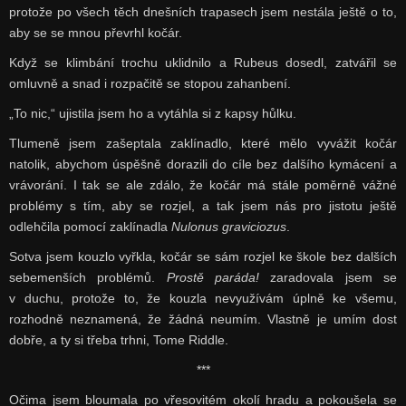
protože po všech těch dnešních trapasech jsem nestála ještě o to,
aby se se mnou převrhl kočár.
Když se klimbání trochu uklidnilo a Rubeus dosedl, zatvářil se
omluvně a snad i rozpačitě se stopou zahanbení.
„To nic,“ ujistila jsem ho a vytáhla si z kapsy hůlku.
Tlumeně jsem zašeptala zaklínadlo, které mělo vyvážit kočár
natolik, abychom úspěšně dorazili do cíle bez dalšího kymácení a
vrávorání. I tak se ale zdálo, že kočár má stále poměrně vážné
problémy s tím, aby se rozjel, a tak jsem nás pro jistotu ještě
odlehčila pomocí zaklínadla
Nulonus graviciozus
.
Sotva jsem kouzlo vyřkla, kočár se sám rozjel ke škole bez dalších
sebemenších problémů.
Prostě paráda!
zaradovala jsem se
v duchu, protože to, že kouzla nevyužívám úplně ke všemu,
rozhodně neznamená, že žádná neumím. Vlastně je umím dost
dobře, a ty si třeba trhni, Tome Riddle.
***
Očima jsem bloumala po vřesovitém okolí hradu a pokoušela se