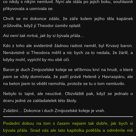
co nikdy s nikým nemluvil. Nyní ale stála po jejich boku, souhlasně
přikyvovala a usmívala se.
Chvíli se mi dokonce zdálo, že záře kolem jejího těla kapánek
zrůžověla, když jí Theodor úsměv oplatil.
Asi není tak mrtvá, jak by si bývala přála…
Kdo z toho ale evidentně žádnou radost neměl, byl Krvavý baron.
Nenávistně si Theodora měřil a nic bych za to nedala, že žárlil, a
kdyby mohl, vypíchl by mu obě oči.
Baron je duch Zmijozelské koleje se stříbrnou krví na hrudi, o které
jsem se vždy domnívala, že patří právě Heleně z Havraspáru, ale
na beton jsem to vědět nemohla, protože se tu o tom nemluvilo.
Nebylo to tajné, ale neuctivé. Obzvláště pak, když se jednalo o
dceru jedné ze zakladatelek této školy.
Zvláštní… Dokonce i duch Zmijozelské koleje je vrah.
Poslední dobou na tom s časem nejsem tak dobře, jak bych si
bývala přála. Snad vás ale tato kapitolka potěšila a odměníte mě