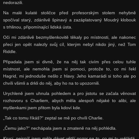
nedorazili.
Na malé kulaté stoličce před profesorským stolem nehybně
spočíval starý, zdánlivě špinavý a zazáplatovaný Moudrý klobouk
s trhlinou, připomínající lidská ústa.
Oči mi zdánlivě bezmyšlenkovitě těkaly po místnosti, ale nakonec
přeci jen opět nalezly svůj cíl, kterým nebyl nikdo jiný, než Tom
Riddle.
Připadala jsem si divně, že na něj tak civím přes celou tuhle
místnost, ale nemohla jsem si pomoci, protože to, co mi řekl
Hagrid, mi jednoduše nešlo z hlavy. Jeho kamarádi si toho ale po
chvíli všimli a drkli do něj, aby ho na to upozornili.
Urychleně jsem uhnula pohledem a pro jistotu se začala věnovat
rozhovoru s Charliem, abych měla alespoň nějaké to alibi, ale
myšlenkami jsem přitom byla kdoví kde.
„Tak co tomu říkáš?“ zeptal se mě po chvíli Charlie.
„Čemu jako?“ nechápala jsem a zmateně na něj pohlédla.
Kruci, nejspíš jsem měla dávat větší pozor na to, co mi tu vykládá.