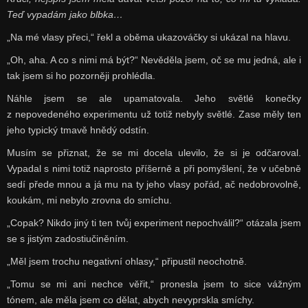
Teď vypadám jako blbka…
„Na mé vlasy přeci,“ řekl a oběma ukazováčky si ukázal na hlavu.
„Oh, aha. A co s nimi má být?“ Nevěděla jsem, oč se mu jedná, ale i
tak jsem si ho pozorněji prohlédla.
Náhle jsem se ale upamatovala. Jeho světlé konečky
z nepovedeného experimentu už totiž nebyly světlé. Zase měly ten
jeho typický tmavě hnědý odstín.
Musím se přiznat, že se mi docela ulevilo, že si je odčaroval.
Vypadal s nimi totiž naprosto příšerně a při pomyšlení, že v učebně
sedí přede mnou a já mu na ty jeho vlasy pořád, ač nedobrovolně,
koukám, mi nebylo zrovna do smíchu.
„Copak? Nikdo jiný ti ten tvůj experiment nepochválil?“ otázala jsem
se s jistým zadostiučiněním.
„Měl jsem trochu negativní ohlasy,“ připustil neochotně.
„Tomu se mi ani nechce věřit,“ pronesla jsem to sice vážným
tónem, ale měla jsem co dělat, abych nevyprskla smíchy.