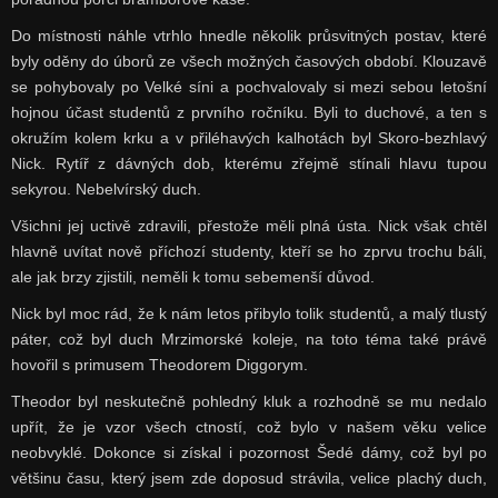
Do místnosti náhle vtrhlo hnedle několik průsvitných postav, které
byly oděny do úborů ze všech možných časových období. Klouzavě
se pohybovaly po Velké síni a pochvalovaly si mezi sebou letošní
hojnou účast studentů z prvního ročníku. Byli to duchové, a ten s
okružím kolem krku a v přiléhavých kalhotách byl Skoro-bezhlavý
Nick. Rytíř z dávných dob, kterému zřejmě stínali hlavu tupou
sekyrou. Nebelvírský duch.
Všichni jej uctivě zdravili, přestože měli plná ústa. Nick však chtěl
hlavně uvítat nově příchozí studenty, kteří se ho zprvu trochu báli,
ale jak brzy zjistili, neměli k tomu sebemenší důvod.
Nick byl moc rád, že k nám letos přibylo tolik studentů, a malý tlustý
páter, což byl duch Mrzimorské koleje, na toto téma také právě
hovořil s primusem Theodorem Diggorym.
Theodor byl neskutečně pohledný kluk a rozhodně se mu nedalo
upřít, že je vzor všech ctností, což bylo v našem věku velice
neobvyklé. Dokonce si získal i pozornost Šedé dámy, což byl po
většinu času, který jsem zde doposud strávila, velice plachý duch,