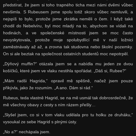
předstírat, že jsem si toho trapného ticha mezi námi dvěmi vůbec
nevšimla. S Rubeusem jsme spolu totiž skoro vůbec nemluvili, a
nejspíš to bylo, protože jsme zkrátka neměli o čem. I když také
chodil do Nebelvíru, byl moc mladý na to, abychom se vídali na
hodinách, a ve společenské místnosti jsem se moc často
nevyskytovala, protože moje spolubydlící mě v naší ložnici
zaměstnávaly až až, a zrovna tak studovna nebo školní pozemky.
On si ale beztak na společnost ostatních studentů moc nepotrpěl.
„Dýňový muffin?“ otázala jsem se a nabídla mu jeden ze dvou
košíčků, které jsem ve vlaku nestihla spořádat. „Dáš si, Rubee?“
„Mám radši Hagrida,“ opravil mě spěšně, načež jsem pouze
přikývla, jako že rozumím. „A ano. Dám si rád.“
Rubeus, teda vlastně Hagrid, se na mě usmál tak dobrosrdečně, že
mě všechny obavy z cesty s ním rázem přešly…
„Slyšel jsem, co si v tom vlaku udělala pro tu holku ze druháku,“
vysoukal ze sebe Hagrid s plnými ústy.
„No a?“ nechápala jsem.