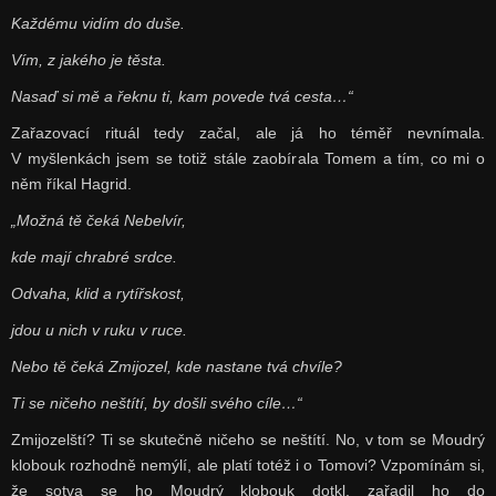
Každému vidím do duše.
Vím, z jakého je těsta.
Nasaď si mě a řeknu ti, kam povede tvá cesta…“
Zařazovací rituál tedy začal, ale já ho téměř nevnímala.
V myšlenkách jsem se totiž stále zaobírala Tomem a tím, co mi o
něm říkal Hagrid.
„Možná tě čeká Nebelvír,
kde mají chrabré srdce.
Odvaha, klid a rytířskost,
jdou u nich v ruku v ruce.
Nebo tě čeká Zmijozel, kde nastane tvá chvíle?
Ti se ničeho neštítí, by došli svého cíle…“
Zmijozelští? Ti se skutečně ničeho se neštítí. No, v tom se Moudrý
klobouk rozhodně nemýlí, ale platí totéž i o Tomovi? Vzpomínám si,
že sotva se ho Moudrý klobouk dotkl, zařadil ho do