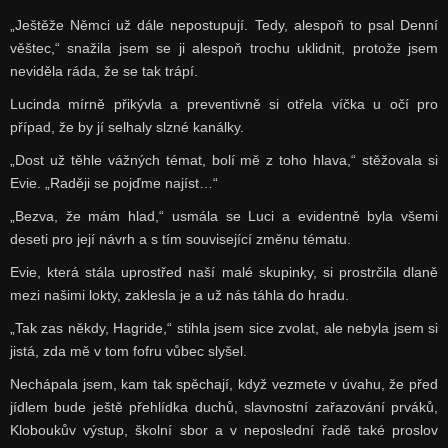
„Ještěže Němci už dále nepostupují. Tedy, alespoň to psal Denní
věštec,“ snažila jsem se ji alespoň trochu uklidnit, protože jsem
neviděla ráda, že se tak trápí.
Lucinda mírně přikývla a preventivně si otřela víčka u očí pro
případ, že by jí selhaly slzné kanálky.
„Dost už těhle vážných témat, bolí mě z toho hlava,“ stěžovala si
Evie. „Raději se pojďme najíst…“
„Bezva, že mám hlad,“ usmála se Luci a evidentně byla všemi
deseti pro její návrh a s tím související změnu tématu.
Evie, která stála uprostřed naší malé skupinky, si prostrčila dlaně
mezi našimi lokty, zaklesla je a už nás táhla do hradu.
„Tak zas někdy, Hagride,“ stihla jsem sice zvolat, ale nebyla jsem si
jistá, zda mě v tom fofru vůbec slyšel.
Nechápala jsem, kam tak spěchají, když vezmete v úvahu, že před
jídlem bude ještě přehlídka duchů, slavnostní zařazování prváků,
Kloboukův výstup, školní sbor a v neposlední řadě také proslov