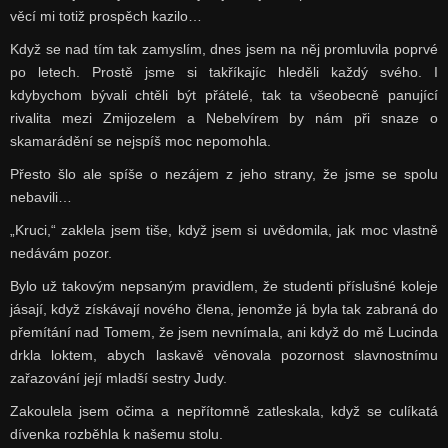
věcí mi totiž prospěch kazilo…
Když se nad tím tak zamyslím, dnes jsem na něj promluvila poprvé
po letech. Prostě jsme si takříkajíc hleděli každý svého. I
kdybychom bývali chtěli být přátelé, tak ta všeobecně panující
rivalita mezi Zmijozelem a Nebelvírem by nám při snaze o
skamarádění se nejspíš moc nepomohla.
Přesto šlo ale spíše o nezájem z jeho strany, že jsme se spolu
nebavili…
„Kruci,“ zaklela jsem tiše, když jsem si uvědomila, jak moc vlastně
nedávám pozor.
Bylo už takovým nepsaným pravidlem, že studenti příslušné koleje
jásají, když získávají nového člena, jenomže já byla tak zabraná do
přemítání nad Tomem, že jsem nevnímala, ani když do mě Lucinda
drkla loktem, abych laskavě věnovala pozornost slavnostnímu
zařazování její mladší sestry Judy.
Zakoulela jsem očima a nepřítomně zatleskala, když se culíkatá
dívenka rozběhla k našemu stolu.