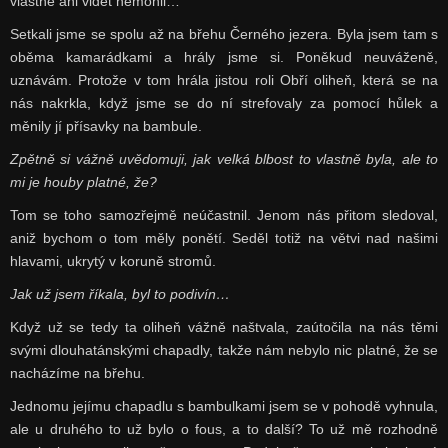
vlastně ani vidět nemohli…
Setkali jsme se spolu až na břehu Černého jezera. Byla jsem tam s
oběma kamarádkami a hrály jsme si. Poněkud neuváženě,
uznávám. Protože v tom hrála jistou roli Obří oliheň, která se na
nás nakrkla, když jsme se do ní strefovaly za pomocí hůlek a
měnily jí přísavky na bambule.
Zpětně si vážně uvědomuji, jak velká blbost to vlastně byla, ale to
mi je houby platné, že?
Tom se toho samozřejmě neúčastnil. Jenom nás přitom sledoval,
aniž bychom o tom měly ponětí. Seděl totiž na větvi nad našimi
hlavami, ukrytý v koruně stromů.
Jak už jsem říkala, byl to podivín…
Když už se tedy ta oliheň vážně naštvala, zaútočila na nás těmi
svými dlouhatánskými chapadly, takže nám nebylo nic platné, že se
nacházíme na břehu.
Jednomu jejímu chapadlu s bambulkami jsem se v pohodě vyhnula,
ale u druhého to už bylo o fous, a to další? To už mě rozhodně