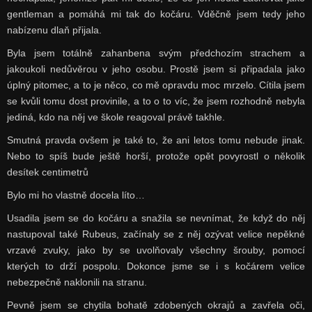
gentleman a pomáhá mi tak do kočáru. Vděčně jsem tedy jeho
nabízenu dlaň přijala.
Byla jsem totálně zahanbena svým předchozím strachem a
jakoukoli nedůvěrou v jeho osobu. Prostě jsem si připadala jako
úplný pitomec, a to je něco, co mě opravdu moc mrzelo. Cítila jsem
se kvůli tomu dost provinile, a to o to víc, že jsem rozhodně nebyla
jediná, kdo na něj ve škole reagoval právě takhle.
Smutná pravda ovšem je také to, že ani letos tomu nebude jinak.
Nebo to spíš bude ještě horší, protože opět povyrostl o několik
desítek centimetrů
Bylo mi ho vlastně docela líto…
Usadila jsem se do kočáru a snažila se nevnímat, že když do něj
nastupoval také Rubeus, začínaly se z něj ozývat velice nepěkné
vrzavé zvuky, jako by se uvolňovaly všechny šrouby, pomocí
kterých to drží pospolu. Dokonce jsme se i s kočárem velice
nebezpečně naklonili na stranu.
Pevně jsem se chytila bohatě zdobených okrajů a zavřela oči,