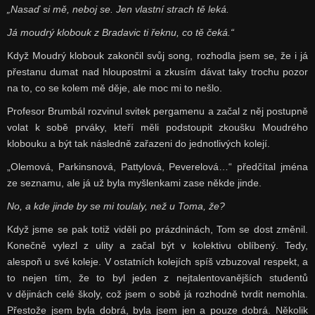
„Nasaď si mě, neboj se. Jen vlastní strach tě leká.
Já moudrý klobouk z Bradavic ti řeknu, co tě čeká.“
Když Moudrý klobouk zakončil svůj song, rozhodla jsem se, že i já
přestanu dumat nad hloupostmi a zkusím dávat taky trochu pozor
na to, co se kolem mě děje, ale moc mi to nešlo.
Profesor Brumbál rozvinul svitek pergamenu a začal z něj postupně
volat k sobě prváky, kteří měli podstoupit zkoušku Moudrého
klobouku a být tak následně zařazeni do jednotlivých kolejí.
„Olemová, Parkinsnová, Pattylová, Peverelová…“ předčítal jména
ze seznamu, ale já už byla myšlenkami zase někde jinde.
No, a kde jinde by se mi toulaly, než u Toma, že?
Když jsme se pak totiž viděli po prázdninách, Tom se dost změnil.
Konečně vylezl z ulity a začal být v kolektivu oblíbený. Tedy,
alespoň u své koleje. V ostatních kolejích spíš vzbuzoval respekt, a
to nejen tím, že to byl jeden z nejtalentovanějších studentů
v dějinách celé školy, což jsem o sobě já rozhodně tvrdit nemohla.
Přestože jsem byla dobrá, byla jsem jen a pouze dobrá. Několik