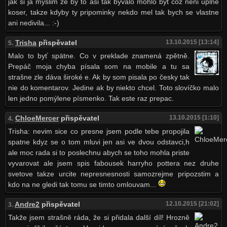
jak si ja myslim ze by to asi tak byvalo mohlo byt coz neni uplne
koser, takze kdyby ty pripominky nekdo mel tak bych se vlastne
ani nedivila... :-)
Trisha
přispěvatel
13.10.2015 [13:14]
5.
Malo to byť spätne. Co v preklade znamená zpětně.
Prepáč moja chyba písala som na mobile a tu sa
strašne zle dáva široké e. Ak by som pisala po česky tak
nie do komentarov. Jedine ak by niekto chcel. Toto slovíčko malo
len jedno pomýlene písmenko. Tak este raz prepac.
ChloeMercer
přispěvatel
13.10.2015 [1:10]
4.
Trisha: nevim sice co presne jsem podle tebe propojila
spatne kdyz se o tom mluvi jen asi ve dvou odstavci,h
ale moc rada si to poslechnu abych se toho mohla priste
vyvarovat ale jsem spis fabousek harryho pottera nez druhe
svetove takze urcite nepresnesnosti samozrejme pripozstim a
kdo na ne gledi tak tomu se timto omlouvam...
Andre2
přispěvatel
12.10.2015 [21:02]
3.
Takže jsem strašně ráda, že si přidala další díl! Hrozně