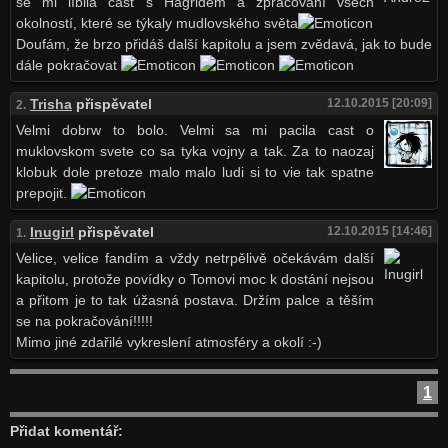
se mi líbila část s Hagridem a zpracování všech
okolností, které se týkaly mudlovského světa
Doufám, že brzo přidáš další kapitolu a jsem zvědavá, jak to bude
dále pokračovat
Trisha
přispěvatel
12.10.2015 [20:09]
2.
Velmi dobrw to bolo. Velmi sa mi pacila cast o
muklovskom svete co sa tyka vojny a tak. Za to naozaj
klobuk dole pretoze malo malo ludi si to vie tak spatne
prepojit.
Inugirl
přispěvatel
12.10.2015 [14:46]
1.
Velice, velice fandím a vždy netrpělivě očekávám další
kapitolu, protože povídky o Tomovi moc k dostání nejsou
a přitom je to tak úžasná postava. Držím palce a těším
se na pokračování!!!!!
Mimo jiné zdařilé vykreslení atmosféry a okolí :-)
1
Přidat komentář: