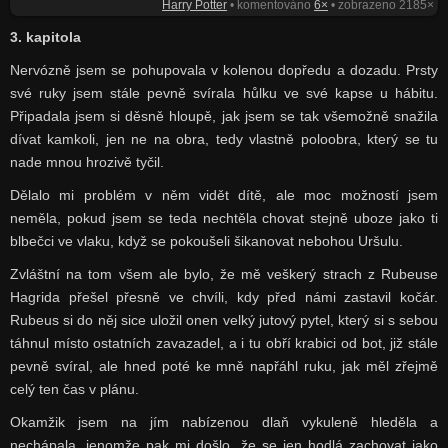
Harry Potter
• komentováno
6×
• zobrazeno 2185×
3. kapitola
Nervózně jsem se pohupovala v kolenou dopředu a dozadu. Prsty
své ruky jsem stále pevně svírala hůlku ve své kapse u hábitu.
Připadala jsem si děsně hloupě, jak jsem se tak všemožně snažila
dívat kamkoli, jen ne na obra, tedy vlastně poloobra, který se tu
nade mnou hrozivě tyčil.
Dělalo mi problém v něm vidět dítě, ale moc možností jsem
neměla, pokud jsem se teda nechtěla chovat stejně uboze jako ti
blbečci ve vlaku, když se pokoušeli šikanovat nebohou Uršulu.
Zvláštní na tom všem ale bylo, že mě veškerý strach z Rubeuse
Hagrida přešel přesně ve chvíli, kdy před námi zastavil kočár.
Rubeus si do něj sice uložil onen velký jutový pytel, který si s sebou
táhnul místo ostatních zavazadel, a i tu obří krabici od bot, již stále
pevně svíral, ale hned poté ke mně napřáhl ruku, jak měl zřejmě
celý ten čas v plánu.
Okamžik jsem na jím nabízenou dlaň vykuleně hleděla a
nechápala, jenomže pak mi došlo, že se jen hodlá zachovat jako