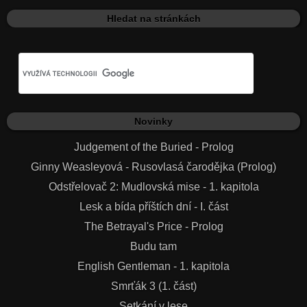
Hledat na stránkách
Novinky
Judgement of the Buried - Prolog
Ginny Weasleyová - Rusovlasá čarodějka (Prolog)
Odstřelovač 2: Mudlovská mise - 1. kapitola
Lesk a bída příštích dní - I. část
The Betrayal's Price - Prolog
Budu tam
English Gentleman - 1. kapitola
Smrťák 3 (1. část)
Setkání v lese