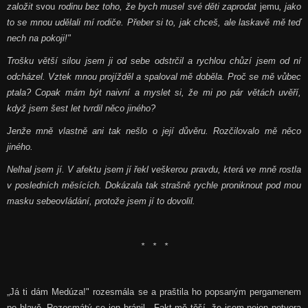
založit
svou
rodinu bez toho, že bych musel své děti zaprodat
jemu
, jako
to se mnou udělali mí rodiče. Přeber si to, jak chceš, ale laskavě mě teď
nech na pokoji!"
Trošku větší silou jsem ji od sebe odstrčil a rychlou chůzí jsem od ní
odcházel. Vztek mnou projížděl a spaloval mě doběla. Proč se mě vůbec
ptala? Copak mám být naivní a myslet si, že mi po pár větách uvěří,
když jsem šest let tvrdil něco jiného?
Jenže mně vlastně ani tak nešlo o její důvěru. Rozčilovalo mě něco
jiného.
Nelhal jsem jí. V afektu jsem jí řekl veškerou pravdu, která ve mně rostla
v posledních měsících. Dokázala tak strašně rychle proniknout pod mou
masku sebeovládání, protože jsem jí to dovolil.
* * *
„Já ti dám Medúza!" rozesmála se a praštila ho popsaným pergamenem
po hlavě. Rozesmátý se jen bránil. „Fakt mě těší, že jsem nejen potvora