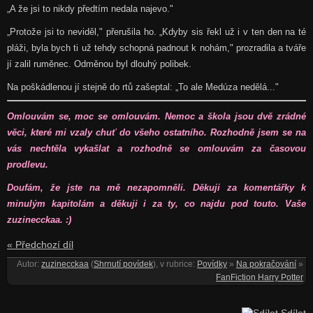
„A že jsi to nikdy předtím nedala najevo."
„Protože jsi to neviděl," přerušila ho. „Kdyby sis řekl už i v ten den na té
pláži, byla bych ti už tehdy schopná padnout k nohám," prozradila a tváře
jí zalil ruměnec. Odměnou byl dlouhý polibek.
Na poškádlenou jí stejně do rtů zašeptal: „To ale Medúza nedělá..."
Omlouvám se, moc se omlouvám. Nemoc a škola jsou dvě zrádné
věci, které mi vzaly chuť do všeho ostatního. Rozhodně jsem se na
vás nechtěla vykašlat a rozhodně se omlouvám za časovou
prodlevu.
Doufám, že jste na mě nezapomněli. Děkuji za komentářky k
minulým kapitolám a děkuji i za ty, co najdu pod touto. Vaše
zuzinecckaa. :)
« Předchozí díl
Autor:
zuzinecckaa
(
Shrnutí povídek
), v rubrice:
Povídky
»
Na pokračování
»
FanFiction Harry Potter