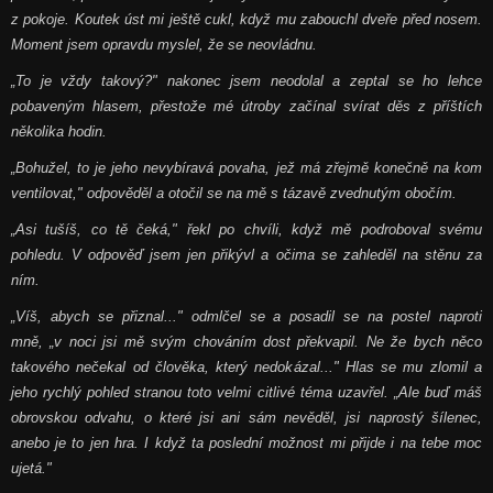
z pokoje. Koutek úst mi ještě cukl, když mu zabouchl dveře před nosem.
Moment jsem opravdu myslel, že se neovládnu.
„To je vždy takový?" nakonec jsem neodolal a zeptal se ho lehce
pobaveným hlasem, přestože mé útroby začínal svírat děs z příštích
několika hodin.
„Bohužel, to je jeho nevybíravá povaha, jež má zřejmě konečně na kom
ventilovat," odpověděl a otočil se na mě s tázavě zvednutým obočím.
„Asi tušíš, co tě čeká," řekl po chvíli, když mě podroboval svému
pohledu. V odpověď jsem jen přikývl a očima se zahleděl na stěnu za
ním.
„Víš, abych se přiznal..." odmlčel se a posadil se na postel naproti
mně,
„v noci jsi mě svým chováním dost překvapil. Ne že bych něco
takového nečekal od člověka, který nedokázal..." Hlas se mu zlomil a
jeho rychlý pohled stranou toto velmi citlivé téma uzavřel.
„Ale buď máš
obrovskou odvahu, o které jsi ani sám nevěděl, jsi naprostý šílenec,
anebo je to jen hra. I když ta poslední možnost mi přijde i na tebe moc
ujetá."