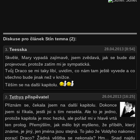
Sdílet
Diskuse pro článek Stín temna (2):
Teesska
28.04.2013 [8:54]
3.
Skvělé, Mary vypadá zajímavě, jsem zvědavá, jak se bude dál
projevovat, protože zatím mi je sympatická.
Tvůj Draco se mi taky líbí, uvidím, co nám tam ještě vyvede a co
všechno bude jinak než v knížce.
Těším se na další kapitolu.
Tethys
přispěvatel
26.04.2013 [16:25]
2.
Přiznám se, čekala jsem na další kapitolu. Dokonce
jsem si říkala, jestli jsi s tím nesekla. Ale to je jedno,
protože kapitola je moc hezká, ale pořád mi v hlavě vrtá
ten prolog. Přemýšlím, jak mělo být myšleno, že příběh, který
známe, je jiný, jen jména jsou stejná. To jako že Voldyho nakonec
porazí Draco? Žádná věštba se nekonala? Hm... Snad najdu