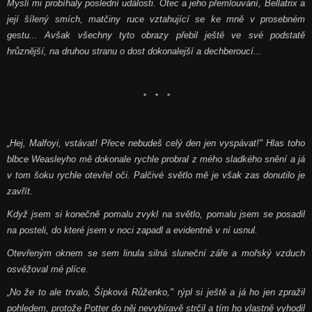
Myslí mi probíhaly poslední události. Otec a jeho přemlouvání, Bellatrix a
její šílený smích, matčiny ruce vztahující se ke mně v prosebném
gestu... Avšak všechny tyto obrazy přebil ještě ve své podstatě
hrůznější, na druhou stranu o dost dokonalejší a dechberoucí...
* * *
„Hej, Malfoyi, vstávat! Přece nebudeš celý den jen vyspávat!" Hlas toho
blbce Weasleyho mě dokonale rychle probral z mého sladkého snění a já
v tom šoku rychle otevřel oči. Palčivé světlo mě je však zas donutilo je
zavřít.
Když jsem si konečně pomalu zvykl na světlo, pomalu jsem se posadil
na posteli, do které jsem v noci zapadl a evidentně v ní usnul.
Otevřeným oknem se sem linula silná sluneční záře a mořský vzduch
osvěžoval mé plíce.
„No že to ale trvalo, Šípková Růženko," rýpl si ještě a já ho jen zpražil
pohledem, protože Potter do něj nevybíravě strčil a tím ho vlastně vyhodil