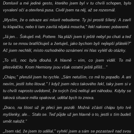
Domluvil a mé jediné gesto, kterého jsem byl v tu chvíli schopen, bylo
vyvalení očí a otevřená pusa. Civěl jsem na něj, až se rozesmál.
„Myslím, že o odvaze asi mluvit nebudeme. Ty jsi prostě šílený. A zavři
tu klapačku, nebo ti tam zavítá nějaká moucha," řekl nakonec pobaveně.
„Já jen... Šokuješ mě, Pottere. Na pláži jsem ti ještě nebyl po chuti a teď
se tu se mnou bratřičkuješ a žertuješ, jako bychom byli nejlepší přátelé?"
Ač jsem nechtěl, místo rozhodného oznámení mi hlas vylétl do otázky.
„To víš, noc byla dlouhá. A hlavně - vím, co jsem viděl. To mě
přesvědčilo. Krom Hermiony jsou však ostatní ještě příliš..."
„Chápu," přerušil jsem ho rychle.
„Sám netuším, co mě to popadlo. A ani
nevím, jestli toho litovat." I když jsem něco takového řekl, taky jsem si v
tu chvíli naprosto uvědomil, že svých činů nelituji ani náhodou. Kdyby se
taková situace měla opakovat, udělal bych to znova.
„Draco, na lítost už je přeci jen pozdě. Možná zčásti chápu tyto tvé
myšlenky, ale... Stalo se. Teď půjde už jen hlavně o to, jestli s tím budeš
umět naložit."
„Jsem rád, že jsem to udělal," vyhrkl jsem a sám se pozastavil nad svou