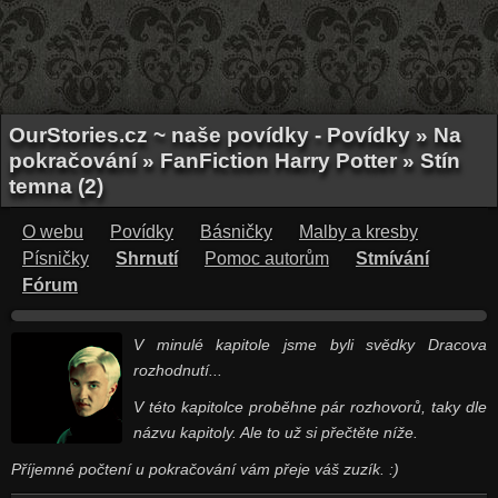
OurStories.cz ~ naše povídky - Povídky » Na
pokračování » FanFiction Harry Potter » Stín
temna (2)
O webu
Povídky
Básničky
Malby a kresby
Písničky
Shrnutí
Pomoc autorům
Stmívání
Fórum
V minulé kapitole jsme byli svědky Dracova
rozhodnutí...
V této kapitolce proběhne pár rozhovorů, taky dle
názvu kapitoly. Ale to už si přečtěte níže.
Příjemné počtení u pokračování vám přeje váš zuzík. :)