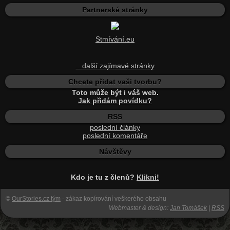
Partnerské stránky
Stmívání.eu
...další zajímavé stránky
Chcete přidat vaši tvorbu?
Toto může být i váš web.
Jak přidám povídku?
RSS
poslední články
poslední komentáře
Návštěvy
Kdo je tu z členů?
Klikni!
©
OurStories.cz tým
- zákaz kopírování veškerého obsahu
Webmaster & design:
Jan Tomášek
|
RSS