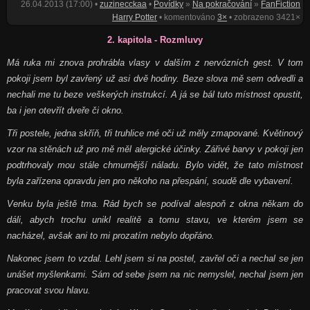
26.04.2013 (17:00) •
zuzinecckaa
•
Povídky
»
Na pokračování
»
FanFiction
Harry Potter
• komentováno
3×
• zobrazeno 3421×
2. kapitola - Rozmluvy
Má ruka mi znova prohrábla vlasy v dalším z nervózních gest. V tom
pokoji jsem byl zavřený už asi dvě hodiny. Beze slova mě sem odvedli a
nechali me tu beze veškerých instrukcí. A já se bál tuto místnost opustit,
ba i jen otevřít dveře či okno.
Tři postele, jedna skříň, tři truhlice mé oči už měly zmapované. Květinový
vzor na stěnách už pro mě měl alergické účinky. Zářivé barvy v pokoji jen
podtrhovaly mou stále chmurnější náladu. Bylo vidět, že tato místnost
byla zařízena opravdu jen pro někoho na přespání, soudě dle vybavení.
Venku byla ještě tma. Rád bych se podíval alespoň z okna někam do
dáli, abych trochu unikl realitě a tomu stavu, ve kterém jsem se
nacházel, avšak ani to mi prozatím nebylo dopřáno.
Nakonec jsem to vzdal. Lehl jsem si na postel, zavřel oči a nechal se jen
unášet myšlenkami. Sám od sebe jsem na nic nemyslel, nechal jsem jen
pracovat svou hlavu.