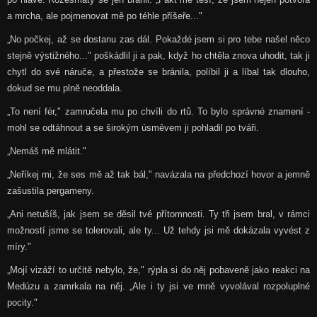
a mrcha, ale pojmenovat mě po téhle příšeře..."
„No počkej, až se dostanu zas dál. Pokaždé jsem si pro tebe našel něco
stejně výstižného..." poškádlil ji a pak, když ho chtěla znova uhodit, tak ji
chytl do své náruče, a přestože se bránila, políbil ji a líbal tak dlouho,
dokud se mu plně neoddala.
„To není fér," zamručela mu po chvíli do rtů. To bylo správné znamení -
mohl se odtáhnout a se širokým úsměvem ji pohladil po tváři.
„Nemáš mě mlátit."
„Neříkej mi, že ses mě až tak bál," navázala na předchozí hovor a jemně
zašustila pergameny.
„Ani netušíš, jak jsem se děsil tvé přítomnosti. Ty tři jsem bral, v rámci
možností jsme se tolerovali, ale ty... Už tehdy jsi mě dokázala vyvést z
míry."
„Mojí vizáží to určitě nebylo, že," rýpla si do něj pobaveně jako reakci na
Medúzu a zamrkala na něj. „Ale i ty jsi ve mně vyvolával rozpoluplné
pocity."