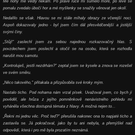
Mé nohy mě vedly někam. Po pravé ruce mi šumělo moře, po levé se
pomalu zvedalo úbočí hor a mé myšlenky se snažily věnovat jen okolí.
Nedařilo se však. Hlavou se mi stále míhaly obrazy ze včerejší noci.
Aspoň dokazovaly jedno - byl jsem čím dál přesvědčenější a jistější
svými činy.
„Stůj!" zaslechl jsem za sebou najednou rozkazovačný hlas. S
povzdechem jsem poslechl a otočil se na osobu, která se rozhodla
narušit mou samotu.
„Kontroluješ, jestli nezdrhám?" zeptal jsem se kysele a znova se rozešel
ve svém směru.
„Něco takového," přitakala a přizpůsobila své kroky mým.
Nastalo ticho. Pod nohama nám vrzal písek. Uvažoval jsem, co bych jí
pověděl, ale hrůza z jejího pomněnkově nenávistného pohledu mi
vyháněla všechna dostupná témata z hlavy. A možná nejen to...
„Řekni mi jednu věc. Proč teď?" přerušila nakonec ona to napjaté ticho a
zastavila se. Já pokračoval, jako by tu ani nebyla, a přemýšlel nad
odpovědí, která i pro mě byla prozatím neznámá.