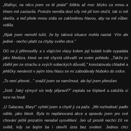
„Malfoyi, na něco jsem se tě ptala!" štěkla až moc blízko za mnou a
trhem mě zastavila. Protože neměla dost síly mě při tom otočit, tak si mě
obešla, a teď přede mnou stála se zakloněnou hlavou, aby na mě vůbec
viděla.
„Nijak jsem nemohl tušit, že by taková situace mohla nastat. Vím ale
jediné - nechci platit za chyby svého otce."
Oči se jí přihmouřily a s vlajícími vlasy kolem její kulaté tváře vypadala
jako Medúza, která se mě chystá uškvařit ve svém pohledu.
„Takže jsi
zběhl jen ze strachu a svých sobeckých důvodů," konstatovala chladně a
jehličky nenávisti v jejím tónu hlasu se mi zabodávaly hluboko do srdce.
„To není přesné..." snažil jsem se namítnout, ale byl jsem přerušen.
„Jistě. Jaký výmysl sis tedy připravil?" zeptala se štiplavě a založila si
ruce na hrudi.
„U Salazara, Mary!" vyhrkl jsem a chytil ji za paže.
„Mé rozhodnutí padlo
náhle, jako blesk. Byla to neplánovaná akce a opravdu jsem pro své
chování ještě prozatím nenašel vysvětlení. Jen už prostě nechci žít ve
světě, kdy se bojím ba i otevřít ústa bez svolení. Jednou chci