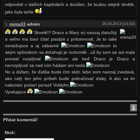
odpovědi v dalších kapitolách a doufám, že budou stejně skvělé,
jako byla tahle
mima33
admin
26.04.2013 [15:42]
1.
Skvelé!!! Draco a Mary sú naozaj zlatučký
a veľmi ma baví čítať pasáže z prítomnosti. Je to také
osviežujúce a aj zábavné
to
akým spôsobom sa doťahujú je roztomilé...už by som sa asi mala
prestať rozplývať
ale keď Draco je Draco a
nerozplývať sa nad ním hádam ani nedá
No a dúfam, že ďalšia bude čím skôr, lebo som naozaj zvedavá,
ako celý ten jeho príbeh bude pokračovať ďalej. A ako sa im
nakoniec podarí poraziť Voldyho
Vynikajúce
1
Přidat komentář:
Nick: