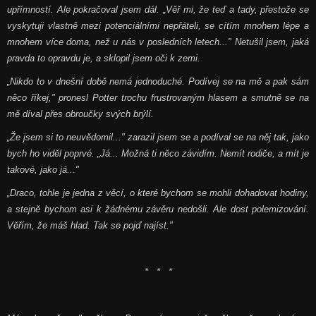
upřímností. Ale pokračoval jsem dál.
„Věř mi, že teď a tady, přestože se
vyskytuji vlastně mezi potenciálními nepřáteli, se cítím mnohem lépe a
mnohem více doma, než u nás v posledních letech..." Netušil jsem, jaká
pravda to opravdu je, a sklopil jsem oči k zemi.
„Nikdo to v dnešní době nemá jednoduché. Podívej se na mě a pak sám
něco říkej," pronesl Potter trochu frustrovaným hlasem a smutně se na
mě díval přes obroučky svých brýlí.
„Že jsem si to neuvědomil..." zarazil jsem se a podíval se na něj tak, jako
bych ho viděl poprvé.
„Já... Možná ti něco závidím. Nemít rodiče, a mít je
takové, jako já..."
„Draco, tohle je jedna z věcí, o které bychom se mohli dohadovat hodiny,
a stejně bychom asi k žádnému závěru nedošli. Ale dost polemizování.
Věřím, že máš hlad. Tak se pojď najíst."
* * *