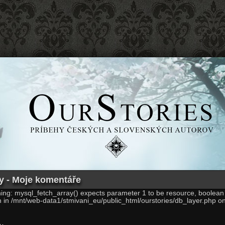
y - Moje komentáře
ing: mysql_fetch_array() expects parameter 1 to be resource, boolean
n in /mnt/web-data1/stmivani_eu/public_html/ourstories/db_layer.php on