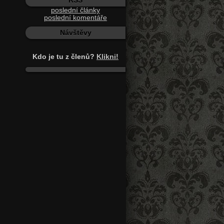
RSS
poslední články
poslední komentáře
Návštěvy
Kdo je tu z členů?
Klikni!