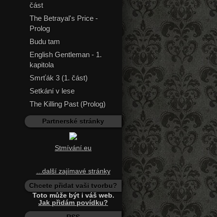
část
The Betrayal's Price -
Prolog
Budu tam
English Gentleman - 1.
kapitola
Smrťák 3 (1. část)
Setkání v lese
The Killing Past (Prolog)
Partnerské stránky
Stmívání.eu
...další zajímavé stránky
Chcete přidat vaši tvorbu?
Toto může být i váš web.
Jak přidám povídku?