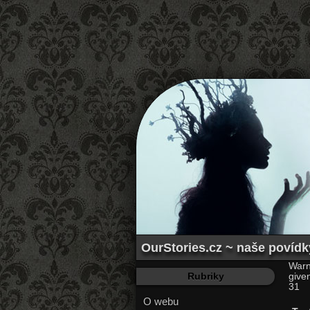
OurStories.cz ~ naše povídk
Warn
Rubriky
give
31
O webu