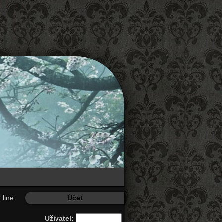
 line
Účet
Uživatel: