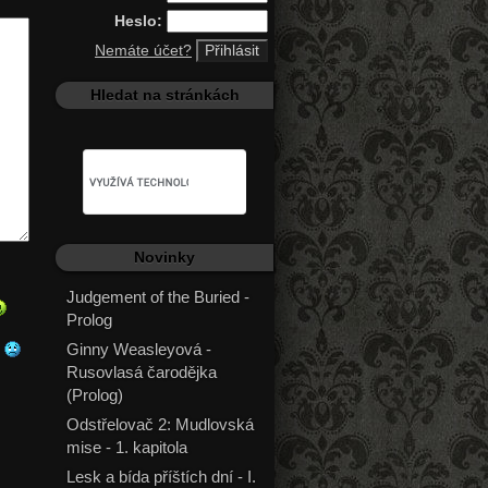
Heslo:
Nemáte účet?
Hledat na stránkách
Novinky
Judgement of the Buried -
Prolog
Ginny Weasleyová -
Rusovlasá čarodějka
(Prolog)
Odstřelovač 2: Mudlovská
mise - 1. kapitola
Lesk a bída příštích dní - I.