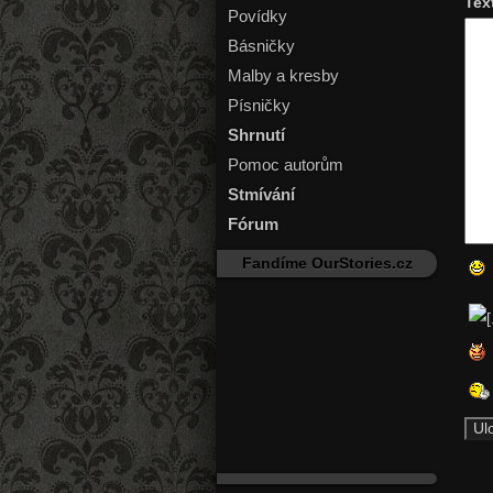
Tex
Povídky
Básničky
Malby a kresby
Písničky
Shrnutí
Pomoc autorům
Stmívání
Fórum
Fandíme OurStories.cz