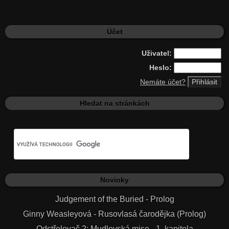
Účet
Uživatel:
Heslo:
Nemáte účet?
Hledat na stránkách
Novinky
Judgement of the Buried - Prolog
Ginny Weasleyová - Rusovlasá čarodějka (Prolog)
Odstřelovač 2: Mudlovská mise - 1. kapitola