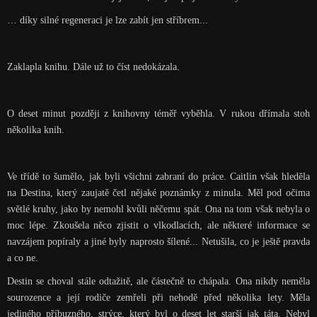
… díky silné regeneraci je lze zabít jen stříbrem...
Zaklapla knihu. Dále už to číst nedokázala.
O deset minut později z knihovny téměř vyběhla. V rukou dřímala stoh
několika knih.
Ve třídě to šumělo, jak byli všichni zabraní do práce. Caitlin však hleděla
na Destina, který zaujatě četl nějaké poznámky z minula. Měl pod očima
světlé kruhy, jako by nemohl kvůli něčemu spát. Ona na tom však nebyla o
moc lépe. Zkoušela něco zjistit o vlkodlacích, ale některé informace se
navzájem popíraly a jiné byly naprosto šílené... Netušila, co je ještě pravda
a co ne.
Destin se choval stále odtažitě, ale částečně to chápala. Ona nikdy neměla
sourozence a její rodiče zemřeli při nehodě před několika lety. Měla
jediného příbuzného, strýce, který byl o deset let starší jak táta. Nebyl