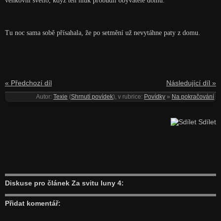
venkovní světlo, když ten hluk probudil obyvatele domu.
Tu noc sama sobě přísahala, že po setmění už nevytáhne paty z domu.
« Předchozí díl
Následující díl »
Autor:
Texie
(
Shrnutí povídek
), v rubrice:
Povídky
»
Na pokračování
Sdílet
Diskuse pro článek Za svitu luny 4:
Přidat komentář: