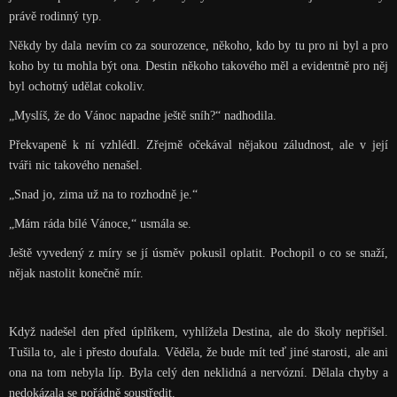
právě rodinný typ.
Někdy by dala nevím co za sourozence, někoho, kdo by tu pro ni byl a pro
koho by tu mohla být ona. Destin někoho takového měl a evidentně pro něj
byl ochotný udělat cokoliv.
„Myslíš, že do Vánoc napadne ještě sníh?“ nadhodila.
Překvapeně k ní vzhlédl. Zřejmě očekával nějakou záludnost, ale v její
tváři nic takového nenašel.
„Snad jo, zima už na to rozhodně je.“
„Mám ráda bílé Vánoce,“ usmála se.
Ještě vyvedený z míry se jí úsměv pokusil oplatit. Pochopil o co se snaží,
nějak nastolit konečně mír.
Když nadešel den před úplňkem, vyhlížela Destina, ale do školy nepřišel.
Tušila to, ale i přesto doufala. Věděla, že bude mít teď jiné starosti, ale ani
ona na tom nebyla líp. Byla celý den neklidná a nervózní. Dělala chyby a
nedokázala se pořádně soustředit.