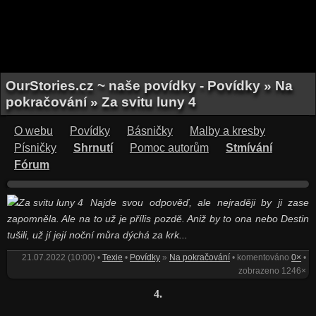
OurStories.cz ~ naše povídky - Povídky » Na
pokračování » Za svitu luny 4
O webu
Povídky
Básničky
Malby a kresby
Písničky
Shrnutí
Pomoc autorům
Stmívání
Fórum
Najde svou odpověď, ale nejraději by ji zase
zapomněla. Ale na to už je přílis pozdě. Aniž by to ona nebo Destin
tušili, už jí její noční můra dýchá za krk...
21.07.2022 (10:00) •
Texie
•
Povídky
»
Na pokračování
• komentováno
0×
•
zobrazeno 1246×
4.