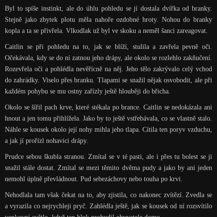
Byl to spíše instinkt, ale do úhlu pohledu se jí dostala dvířka od branky.
Stejně jako zbytek plotu měla nahoře ozdobné hroty. Nohou do branky
kopla a ta se přivřela. Vlkodlak už byl ve skoku a neměl šanci zareagovat.
Caitlin se při pohledu na to, jak se blíží, stulila a zavřela pevně oči.
Očekávala, kdy se do ní zatnou jeho drápy, ale okolo se rozlehlo zakňučení.
Rozevřela oči a pohlédla nevěřícně na něj. Jeho tělo zakrývalo celý vchod
do zahrádky. Viselo přes branku. Tlapami se snažil nějak osvobodit, ale při
každém pohybu se mu ostny zařízly ještě hlouběji do břicha.
Okolo se šířil pach krve, které stékala po brance. Caitlin se nedokázala ani
hnout a jen tomu přihlížela. Jako by to ještě vstřebávala, co se vlastně stalo.
Náhle se kousek okolo její nohy mihla jeho tlapa. Cítila ten poryv vzduchu,
a jak jí prořízl nohavici drápy.
Prudce sebou škubla stranou. Zmítal se v té pasti, ale i přes tu bolest se ji
snažil stále dostat. Zmítal se mezi těmito dvěma pudy a jako by ani jeden
nemohl úplně převládnout. Pud sebezáchovy nebo touha po krvi.
Nehodlala tam však čekat na to, aby zjistila, co nakonec zvítězí. Zvedla se
a vyrazila co nejrychleji pryč. Zahlédla ještě, jak se kousek od ní rozsvítilo