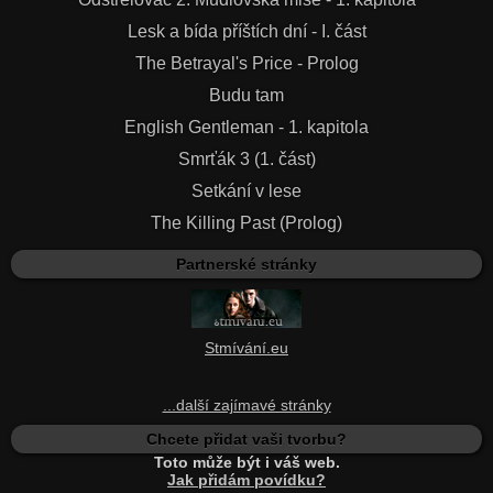
Lesk a bída příštích dní - I. část
The Betrayal's Price - Prolog
Budu tam
English Gentleman - 1. kapitola
Smrťák 3 (1. část)
Setkání v lese
The Killing Past (Prolog)
Partnerské stránky
Stmívání.eu
...další zajímavé stránky
Chcete přidat vaši tvorbu?
Toto může být i váš web.
Jak přidám povídku?