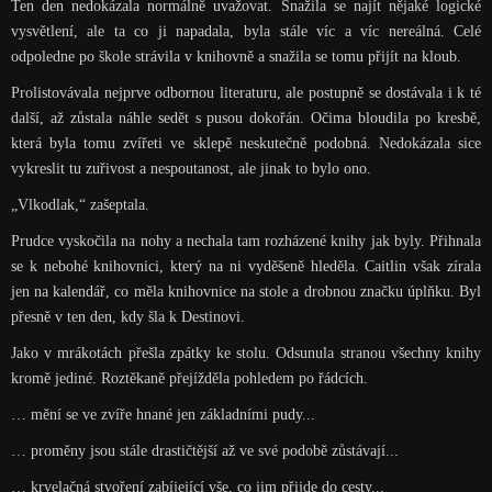
Ten den nedokázala normálně uvažovat. Snažila se najít nějaké logické
vysvětlení, ale ta co ji napadala, byla stále víc a víc nereálná. Celé
odpoledne po škole strávila v knihovně a snažila se tomu přijít na kloub.
Prolistovávala nejprve odbornou literaturu, ale postupně se dostávala i k té
další, až zůstala náhle sedět s pusou dokořán. Očima bloudila po kresbě,
která byla tomu zvířeti ve sklepě neskutečně podobná. Nedokázala sice
vykreslit tu zuřivost a nespoutanost, ale jinak to bylo ono.
„Vlkodlak,“ zašeptala.
Prudce vyskočila na nohy a nechala tam rozházené knihy jak byly. Přihnala
se k nebohé knihovnici, který na ni vyděšeně hleděla. Caitlin však zírala
jen na kalendář, co měla knihovnice na stole a drobnou značku úplňku. Byl
přesně v ten den, kdy šla k Destinovi.
Jako v mrákotách přešla zpátky ke stolu. Odsunula stranou všechny knihy
kromě jediné. Roztěkaně přejížděla pohledem po řádcích.
… mění se ve zvíře hnané jen základními pudy...
… proměny jsou stále drastičtější až ve své podobě zůstávají...
… krvelačná stvoření zabíjející vše, co jim přijde do cesty...