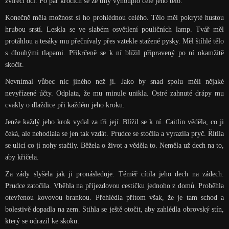
zvířecí oči. Po pár krocích se ze tmy vyhouplo celé jeho tělo.
Konečně měla možnost si ho prohlédnou celého. Tělo měl pokryté hustou
hrubou srstí. Leskla se ve slabém osvětlení pouličních lamp. Tvář měl
protáhlou a tesáky mu přečnívaly přes vztekle stažené pysky. Měl štíhlé tělo
s dlouhými tlapami. Přikrčeně se k ní blížil připravený po ní okamžitě
skočit.
Nevnímal vůbec nic jiného než ji. Jako by snad spolu měli nějaké
nevyřízené účty. Odplata, že mu minule unikla. Ostré zahnuté drápy mu
cvakly o dlaždice při každém jeho kroku.
Jenže každý jeho krok vydal za tři její. Blížil se k ní. Caitlin věděla, co ji
čeká, ale nehodlala se jen tak vzdát. Prudce se stočila a vyrazila pryč. Řítila
se ulicí co jí nohy stačily. Běžela o život a věděla to. Neměla už dech na to,
aby křičela.
Za zády slyšela jak ji pronásleduje. Téměř cítila jeho dech na zádech.
Prudce zatočila. Vběhla na příjezdovou cestičku jednoho z domů. Proběhla
otevřenou kovovou brankou. Přehlédla přitom však, že je tam schod a
bolestivě dopadla na zem. Stihla se ještě otočit, aby zahlédla obrovský stín,
který se odrazil ke skoku.