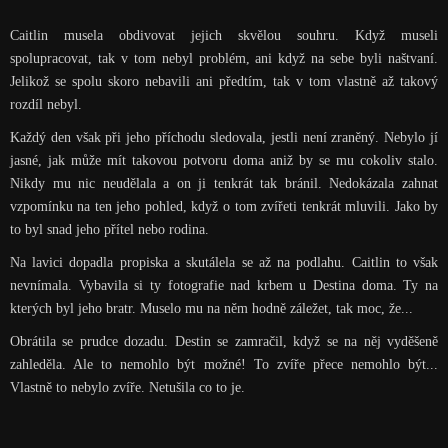
Caitlin musela obdivovat jejich skvělou souhru. Když museli
spolupracovat, tak v tom nebyl problém, ani když na sebe byli naštvaní.
Jelikož se spolu skoro nebavili ani předtím, tak v tom vlastně až takový
rozdíl nebyl.
Každý den však při jeho příchodu sledovala, jestli není zraněný. Nebylo jí
jasné, jak může mít takovou potvoru doma aniž by se mu cokoliv stalo.
Nikdy mu nic neudělala a on ji tenkrát tak bránil. Nedokázala zahnat
vzpomínku na ten jeho pohled, když o tom zvířeti tenkrát mluvili. Jako by
to byl snad jeho přítel nebo rodina.
Na lavici dopadla propiska a skutálela se až na podlahu. Caitlin to však
nevnímala. Vybavila si ty fotografie nad krbem u Destina doma. Ty na
kterých byl jeho bratr. Muselo mu na něm hodně záležet, tak moc, že...
Obrátila se prudce dozadu. Destin se zamračil, když se na něj vyděšeně
zahleděla. Ale to nemohlo být možné! To zvíře přece nemohlo být...
Vlastně to nebylo zvíře. Netušila co to je.