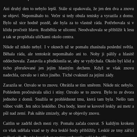
Ani druhý den to nebylo lepší. Stále si opakovala, že jen den dva a znovu
se objeví. Nepomáhalo to. Večer si tedy obula tenisky a vyrazila z domu.
Bylo už sice hodně pozdě, ale byla za to vlastně ráda. Potřebovala si v
klidu pročistit hlavu. Rozběhla se ulicemi. Neodvažovala se přiblížit k lesu
a tak se proplétala uličkami okolo centra.
Nikde už nikdo nebyl. I v oknech už se pomalu zhasínala poslední světla.
Běhala ráda, ale tentokrát nepomáhalo ani to. Nohy ji pálily a hlasitě
oddechovala. Zastavila a předklonila se, aby se vydýchala. Okolo byl klid a
ticho přerušované jen jejím hlasitým dechem. Když se však znovu
nadechla, ozvalo se i něco jiného. Tiché cvaknutí za jejími zády.
Zarazila se. Ozvalo se to znovu. Obrátila se tím směrem. Nikde nic nebylo.
Pohledem pročesávala ulici i stíny. Ozvalo se to znovu. Bylo to ze dvora
jednoho z domů. Snažila se prohlédnout tmu, která tam byla. Nešlo tam
vůbec vidět. Jen něco lesklého. Dva body, které se kovově leskly asi metr a
půl nad zemí. Pak náhle zmizely, aby se objevily znovu.
Caitlin se zadrhl dech mezi rty. Pomalu začala couvat. S každým krokem
co však udělala vzad se ty dva lesklé body přiblížily. Lesklé ze tmy zářící