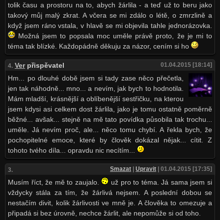
tolik času a prostoru na to, abych žárlila - a teď už to beru jako
takový můj malý zkrat. A včera se mi zdálo o létě, o zmrzlině a
když jsem ráno vstala, v hlavě se mi objevila tahle jednorázovka.
Možná jsem to popsala moc uměle právě proto, že je mi to
téma tak blízké. Každopádně děkuju za názor, cením si ho
Ver
přispěvatel
01.04.2015 [18:14]
4.
Hm... po dlouhé době jsem si tady zase něco přečetla,
jen tak náhodně... mno... a nevím, jak bych to hodnotila.
Mám mladší, krásnější a oblíbenější sestřičku, na kterou
jsem kdysi asi celkem dost žárlila, jako je tomu ostatně poměrně
běžné... avšak... stejně na mě tato povídka působila tak trochu...
uměle. Já nevím proč, ale... něco tomu chybí. A řekla bych, že
pochopitelné emoce, které by člověk dokázal nějak... cítit. Z
tohoto tvého díla... opravdu nic necítím...
Smazat
|
Upravit
| 01.04.2015 [17:35]
3.
Musím říct, že mě to zaujalo.
už pro to téma. Já sama jsem si
vždycky stála za tím, že žárlivá nejsem. A poslední dobou se
nestačím divit, kolik žárlivosti ve mně je. A člověka to omezuje a
připadá si bez úrovně, nechce žárlit, ale nepomůže si od toho.