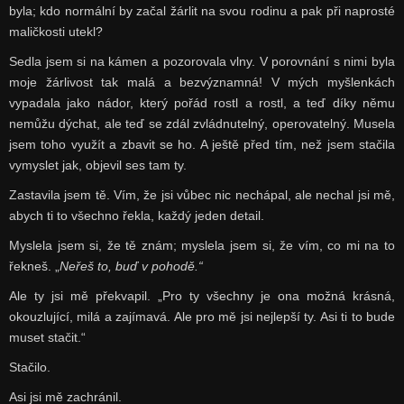
byla; kdo normální by začal žárlit na svou rodinu a pak při naprosté
maličkosti utekl?
Sedla jsem si na kámen a pozorovala vlny. V porovnání s nimi byla
moje žárlivost tak malá a bezvýznamná! V mých myšlenkách
vypadala jako nádor, který pořád rostl a rostl, a teď díky němu
nemůžu dýchat, ale teď se zdál zvládnutelný, operovatelný. Musela
jsem toho využít a zbavit se ho. A ještě před tím, než jsem stačila
vymyslet jak, objevil ses tam ty.
Zastavila jsem tě. Vím, že jsi vůbec nic nechápal, ale nechal jsi mě,
abych ti to všechno řekla, každý jeden detail.
Myslela jsem si, že tě znám; myslela jsem si, že vím, co mi na to
řekneš. „
Neřeš to, buď v pohodě.“
Ale ty jsi mě překvapil. „Pro ty všechny je ona možná krásná,
okouzlující, milá a zajímavá. Ale pro mě jsi nejlepší ty. Asi ti to bude
muset stačit.“
Stačilo.
Asi jsi mě zachránil.