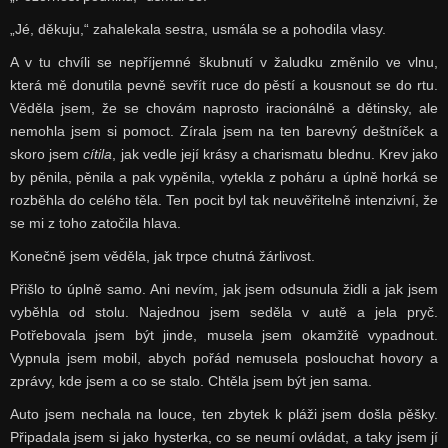
„Jé, děkuju,“ zahalekala sestra, usmála se a pohodila vlasy.
A v tu chvíli se nepříjemné škubnutí v žaludku změnilo ve vlnu,
která mě donutila pevně sevřít ruce do pěstí a kousnout se do rtu.
Věděla jsem, že se chovám naprosto iracionálně a dětinsky, ale
nemohla jsem si pomoct. Zírala jsem na ten barevný deštníček a
skoro jsem
cítila
, jak vedle její krásy a charismatu blednu. Krev jako
by pěnila, pěnila a pak vypěnila, vytekla z poháru a úplně horká se
rozběhla do celého těla. Ten pocit byl tak neuvěřitelně intenzivní, že
se mi z toho zatočila hlava.
Konečně jsem věděla, jak trpce chutná žárlivost.
Přišlo to úplně samo. Ani nevím, jak jsem odsunula židli a jak jsem
vyběhla od stolu. Najednou jsem seděla v autě a jela pryč.
Potřebovala jsem být jinde, musela jsem okamžitě vypadnout.
Vypnula jsem mobil, abych pořád nemusela poslouchat hovory a
zprávy, kde jsem a co se stalo. Chtěla jsem být jen sama.
Auto jsem nechala na louce, ten zbytek k pláži jsem došla pěšky.
Připadala jsem si jako hysterka, co se neumí ovládat, a taky jsem jí