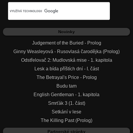
Novinky
Judgement of the Buried - Prolog
Ginny Weasleyová - Rusovlasá čarodějka (Prolog)
Odstřelovač 2: Mudlovská mise - 1. kapitola
Lesk a bída příštích dní - I. část
The Betrayal's Price - Prolog
Budu tam
English Gentleman - 1. kapitola
Smrťák 3 (1. část)
Setkání v lese
The Killing Past (Prolog)
Partnerské stránky