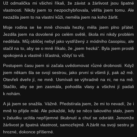
Už odmalička mi všichni říkali, že závist a žárlivost jsou špatné
vlastnosti. Nikdy jsem to nezpochybňovala, věřila jsem tomu. Ale
nezažila jsem to na vlastní kůži, neměla jsem na koho žárlit.
Moje rodina se ke mně chovala hezky, měla jsem plno přátel.
Jezdila jsem na dovolené po celém světě, škola mi nikdy problém
nedělala. Můj obličej nebyl jako vystřižený z módního časopisu, ale
stačil na to, aby se o mně říkalo, že „jsem hezká“. Byla jsem prostě
spokojená a vlastně i šťastná, vždyť to víš.
Postupem času jsem si začala uvědomovat různé drobnosti. Když
jsem někam šla se svojí sestrou, jako první si všimli jí, pak až mě.
Otevřeli dveře jí, ne mně. Usmívali se výhradně na ni, ne na mě.
Stačilo, aby se jen zasmála, pohodila vlasy a všichni jí padali
k nohám.
A já jsem se snažila. Vážně. Předstírala jsem, že mi to nevadí, že i
mně to přijde milé. Ale pokaždé, kdy se něco takového stalo, jsem
v žaludku ucítila nepříjemné škubnutí a chuť se odvrátit. Jenomže
žárlivost je špatná vlastnost, samozřejmě. A žárlit na svoji sestru je
hrozné, dokonce příšerné.