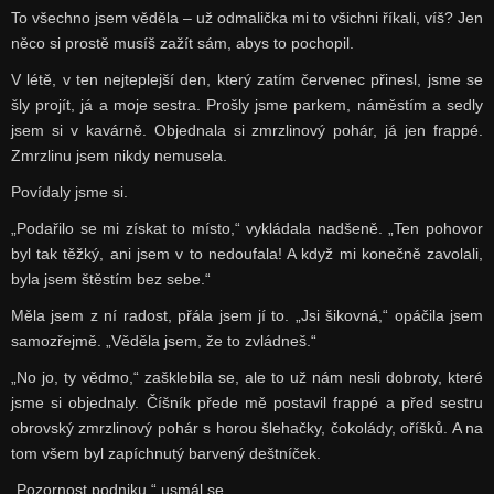
To všechno jsem věděla – už odmalička mi to všichni říkali, víš? Jen
něco si prostě musíš zažít sám, abys to pochopil.
V létě, v ten nejteplejší den, který zatím červenec přinesl, jsme se
šly projít, já a moje sestra. Prošly jsme parkem, náměstím a sedly
jsem si v kavárně. Objednala si zmrzlinový pohár, já jen frappé.
Zmrzlinu jsem nikdy nemusela.
Povídaly jsme si.
„Podařilo se mi získat to místo,“ vykládala nadšeně. „Ten pohovor
byl tak těžký, ani jsem v to nedoufala! A když mi konečně zavolali,
byla jsem štěstím bez sebe.“
Měla jsem z ní radost, přála jsem jí to. „Jsi šikovná,“ opáčila jsem
samozřejmě. „Věděla jsem, že to zvládneš.“
„No jo, ty vědmo,“ zašklebila se, ale to už nám nesli dobroty, které
jsme si objednaly. Číšník přede mě postavil frappé a před sestru
obrovský zmrzlinový pohár s horou šlehačky, čokolády, oříšků. A na
tom všem byl zapíchnutý barvený deštníček.
„Pozornost podniku,“ usmál se.