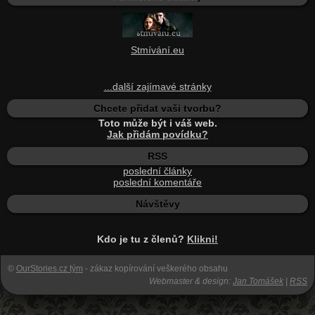
Stmívání.eu
...další zajímavé stránky
Chcete přidat vaši tvorbu?
Toto může být i váš web.
Jak přidám povídku?
RSS
poslední články
poslední komentáře
Návštěvy
Kdo je tu z členů?
Klikni!
©
OurStories.cz tým
- zákaz kopírování veškerého obsahu
Webmaster & design:
Jan Tomášek
|
RSS