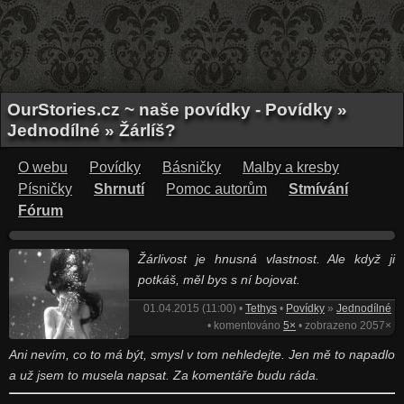
OurStories.cz ~ naše povídky - Povídky »
Jednodílné » Žárlíš?
O webu
Povídky
Básničky
Malby a kresby
Písničky
Shrnutí
Pomoc autorům
Stmívání
Fórum
Žárlivost je hnusná vlastnost. Ale když ji
potkáš, měl bys s ní bojovat.
01.04.2015 (11:00) •
Tethys
•
Povídky
»
Jednodílné
• komentováno
5×
• zobrazeno 2057×
Ani nevím, co to má být, smysl v tom nehledejte. Jen mě to napadlo
a už jsem to musela napsat. Za komentáře budu ráda.