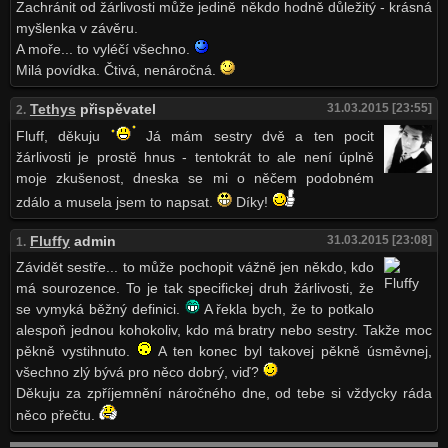
Zachránit od žárlivosti může jedině někdo hodně důležitý - krásná
myšlenka v závěru.
A moře... to vyléčí všechno.
Milá povídka. Čtivá, nenáročná.
Tethys
přispěvatel
31.03.2015 [23:55]
2.
Fluff, děkuju
Já mám sestry dvě a ten pocit
žárlivosti je prostě hnus - tentokrát to ale není úplně
moje zkušenost, dneska se mi o něčem podobném
zdálo a musela jsem to napsat.
Díky!
Fluffy
admin
31.03.2015 [23:08]
1.
Závidět sestře... to může pochopit vážně jen někdo, kdo
má sourozence. To je tak specifickej druh žárlivosti, že
se vymyká běžný definici.
A řekla bych, že to potkalo
alespoň jednou kohokoliv, kdo má bratry nebo sestry. Takže moc
pěkně vystihnuto.
A ten konec byl takovej pěkně úsměvnej,
všechno zlý bývá pro něco dobrý, viď?
Děkuju za zpříjemnění náročného dne, od tebe si vždycky ráda
něco přečtu.