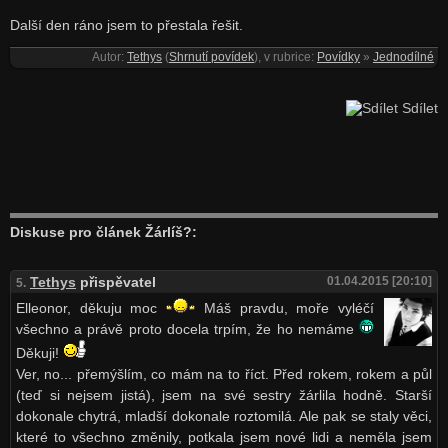
Další den ráno jsem to přestala řešit.
Autor:
Tethys
(
Shrnutí povídek
), v rubrice:
Povídky
»
Jednodílné
Sdílet
Diskuse pro článek Žárlíš?:
Tethys
přispěvatel
01.04.2015 [20:10]
5.
Elleonor, děkuju moc
Máš pravdu, moře vyléčí
všechno a právě proto docela trpím, že ho nemáme
Děkuji!
Ver, no... přemýšlím, co mám na to říct. Před rokem, rokem a půl
(teď si nejsem jistá), jsem na své sestry žárlila hodně. Starší
dokonale chytrá, mladší dokonale roztomilá. Ale pak se staly věci,
které to všechno změnily, potkala jsem nové lidi a neměla jsem