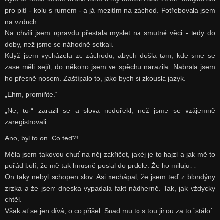
pro pití - kolu s rumem - a já mezitím na záchod. Potřebovala jsem
na vzduch.
Na chvíli jsem opravdu přestala myslet na smutné věci - tedy do
doby, než jsme se náhodně setkali.
Když jsem vycházela ze záchodu, abych došla tam, kde sme se
zase měli sejít, do někoho jsem ve spěchu narazila. Nabrala jsem
ho přesně nosem. Zaštípalo to, jako bych si zkousla jazyk.
„Ehm, promiňte.“
„Ne, to-“ zarazil se a slova nedořekl, než jsme se vzájemně
zaregistrovali.
Ano, byl to on. Co teď?!
Měla jsem takovou chuť na něj zakřičet, jakéj je to hajzl a jak mě to
pořád bolí, že mě tak hnusně poslal do prdele. Že ho miluju…
On taky nebyl schopen slov. Asi nechápal, že jsem teď z blondýny
zrzka a že jsem dneska vypadala fakt nádherně. Tak, jak vždycky
chtěl.
Však ať se jen dívá, o co přišel. Snad mu to s tou jinou za to ´stálo´.