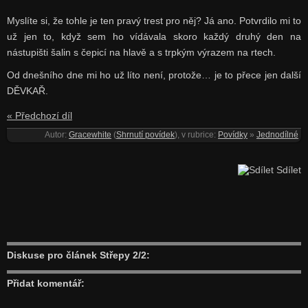
Myslíte si, že tohle je ten pravý trest pro něj? Já ano. Potvrdilo mi to
už jen to, když sem ho vídávala skoro každý druhý den na
nástupišti šalin s čepicí na hlavě a s trpkým výrazem na r
tech.
Od dnešního dne mi ho už líto není, protože… je to přece jen další
DĚVKAŘ.
« Předchozí díl
Autor:
Gracewhite
(
Shrnutí povídek
), v rubrice:
Povídky
»
Jednodílné
Sdílet
Diskuse pro článek Střepy 2/2:
Přidat komentář: