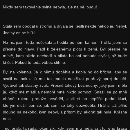
Nikdy sem takováhle svině nebyla, ale na něj budu!
Stála sem opodál u stromu a dívala se, jestli někde někdo je. Nebyl.
Jediný on se blížil.
Na nic jsem teda nečekala a hodila po něm kámen. Trefila jsem se
přesně do hlavy. Padl k železnému plotu k zemi. Byl přesně na
místě, kam nikdo nechodí a nikdo ho ani nebude slyšet, až bude
křičet. Pokud to teda vůbec stihne.
Byl na kolenou. Já k němu doběhla a kopla ho do břicha, aby se
svalil na bok a já mu tak mohla nastříkat pepřový sprej do očí.
Vydával tak slastný zvuk. Přesně takový bezmocný, jaký jsem měla
já, když mě mlátil a nemohl mně nikdo pomoct. Snažil se po mně
ohánět rukou, protože nevěděl, jestli si ho nepřišli podat kluci,
kterým dlužil peníze, jak sem se taky dozvěděla. Hrál si až příliš
dlouho na někoho, kým nebyl, a přitom byl akorát tak nula. Krásná
nula.
Teď přišla ta řada, okamžik, kdy jsem mu měla vzít tu jeho krásu