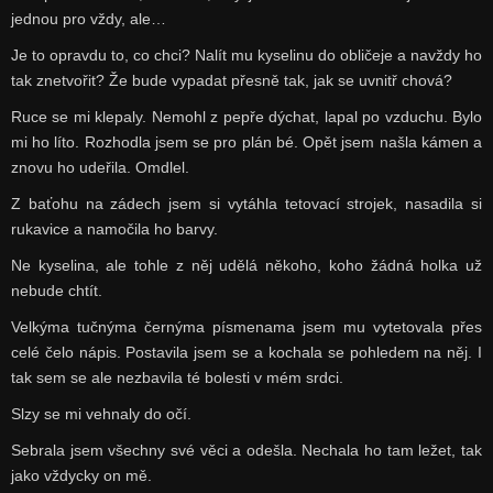
jednou pro vždy, ale…
Je to opravdu to, co chci? Nalít mu kyselinu do obličeje a navždy ho
tak znetvořit? Že bude vypadat přesně tak, jak se uvnitř chová?
Ruce se mi klepaly. Nemohl z pepře dýchat, lapal po vzduchu. Bylo
mi ho líto. Rozhodla jsem se pro plán bé. Opět jsem našla kámen a
znovu ho udeřila. Omdlel.
Z baťohu na zádech jsem si vytáhla tetovací strojek, nasadila si
rukavice a namočila ho barvy.
Ne kyselina, ale tohle z něj udělá někoho, koho žádná holka už
nebude chtít.
Velkýma tučnýma černýma písmenama jsem mu vytetovala přes
celé čelo nápis. Postavila jsem se a kochala se pohledem na něj. I
tak sem se ale nezbavila té bolesti v mém srdci.
Slzy se mi vehnaly do očí.
Sebrala jsem všechny své věci a odešla. Nechala ho tam ležet, tak
jako vždycky on mě.