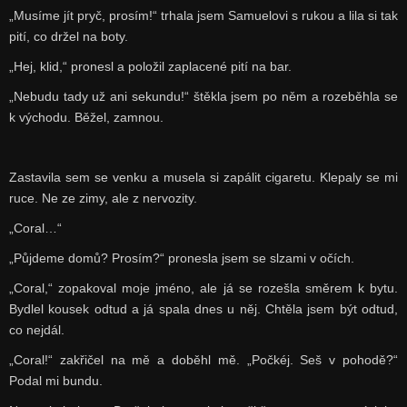
„Musíme jít pryč, prosím!“ trhala jsem Samuelovi s rukou a lila si tak
pití, co držel na boty.
„Hej, klid,“ pronesl a položil zaplacené pití na bar.
„Nebudu tady už ani sekundu!“ štěkla jsem po něm a rozeběhla se
k východu. Běžel, zamnou.
Zastavila sem se venku a musela si zapálit cigaretu. Klepaly se mi
ruce. Ne ze zimy, ale z nervozity.
„Coral…“
„Půjdeme domů? Prosím?“ pronesla jsem se slzami v očích.
„Coral,“ zopakoval moje jméno, ale já se rozešla směrem k bytu.
Bydlel kousek odtud a já spala dnes u něj. Chtěla jsem být odtud,
co nejdál.
„Coral!“ zakřičel na mě a doběhl mě. „Počkéj. Seš v pohodě?“
Podal mi bundu.