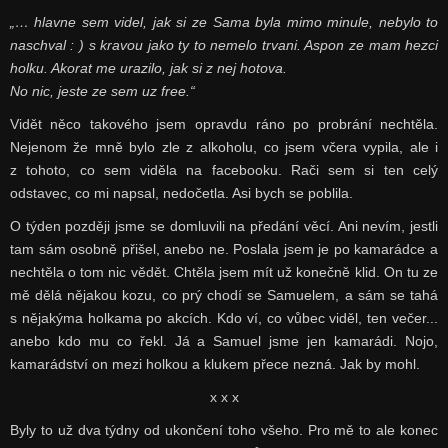
„… hlavne sem videl, jak si ze Sama byla mimo minule, nebylo to
naschval : ) s kravou jako ty to nemelo trvani. Aspon ze mam hezci
holku. Akorat me urazilo, jak si z nej hotova.
No nic, jeste ze sem uz free.“
Vidět něco takového jsem opravdu ráno po probrání nechtěla.
Nejenom že mně bylo zle z alkoholu, co jsem včera vypila, ale i
z tohoto, co sem viděla na facebooku. Rači sem si ten celý
odstavec, co mi napsal, nedočetla. Asi bych se poblila.
O týden později jsme se domluvili na předání věcí. Ani nevím, jestli
tam sám osobně přišel, anebo ne. Poslala jsem je po kamarádce a
nechtěla o tom nic vědět. Chtěla jsem mít už konečně klid. On tu ze
mě dělá nějakou kozu, co prý chodí se Samuelem, a sám se tahá
s nějakýma holkama po akcích. Kdo ví, co vůbec viděl, ten večer...
anebo kdo mu co řekl. Já a Samuel jsme jen kamarádi. Nojo,
kamarádství on mezi holkou a klukem přece nezná. Jak by mohl.
x x x
Byly to už dva týdny od ukončení toho všeho. Pro mě to ale konec