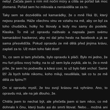
nebyl. Začala jsem s ním mít noční můry a cítila se pořád tak moc
zlomená. Pořád sem ho milovala a nenáviděla se za to.
Taky sem se dozvěděla od kamarádky, že o mně říká lži, který
nejsou pravda. Háže všechnu vinu ve vztahu na mě, aby on byl za
toho chudáčka, holky ho litovaly a lezly mu samy do postele.
Klasika. To mě už opravdu naštvalo a napsala jsem svému
kamarádovi hackerovi, aby mi dal jeho heslo na facebook a já se
sama přesvědčila. Pokud opravdu ze mě dělá před jinýma krávu,
zaplatí za to. Už mám toho fakt dost!
To, co sem si tam přečetla, bylo opravdu k pláči. Bylo mi jedno, že
mu furt píšou nový holky, na to už sem byla zvyklá, ale to, že o mně
píše, že sem ho podvedla a kdesi cosi, to už bylo fakt vrchol. Samé
lži! Já bych tohle nikomu, koho miluji, neudělala, tak co tu ze mě
dělá za špínu?!
On si opravdu myslí, že tou svojí krásou má vyhráno. Ano, to
opravdu má, ale na jak dlouho, že.
Chtěla jsem to nechat být, ale přečetla jsem si tam něco, co mě
dohnalo k činu, který budu asi do smrti litovat. Nebo… možná ani