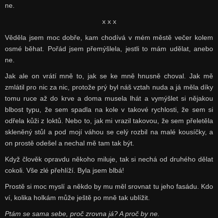
ne.
x x x
Věděla jsem moc dobře, kam chodívá v mém městě večer kolem
osmé běhat. Pořád jsem přemýšlela, jestli to mám udělat, anebo
ne.
Jak ale on vrátí mně to, jak se ke mně hnusně choval. Jak mě
zmlátil pro nic za nic, protože prý byl náš vztah nuda a já měla díky
tomu ruce až do krve a doma musela lhát a vymýšlet si nějakou
blbost typu, že sem spadla na kole v takové rychlosti, že sem si
odřela kůži z loktů. Nebo to, jak mi vrazil takovou, že sem přeletěla
skleněný stůl a pod mojí váhou se celý rozbil na malé kousíčky, a
on prostě odešel a nechal mě tam tak být.
Když člověk opravdu někoho miluje, tak si nechá od druhého dělat
cokoli. Vše zlé přehlíží. Byla jsem blbá!
Prostě si moc myslí a někdo by mu měl srovnat tu jeho fasádu. Kdo
ví, kolika holkám může ještě po mně tak ublížit.
Ptám se sama sebe, proč zrovna já? A proč by ne.