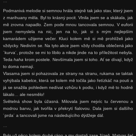
…
Podmanivá melodie si semnou hrála stejně tak jako stav, který jsem
z marihuany měla. Byl to krásný pocit. Vlnila jsem se a skákala, jak
mě zrovna napadlo. Zem pode mnou tancovala semnou. V euforii
jsem nemyslela na nic, jen na to, jak si s mým nejlepším
kamarádem užijeme večer. Kluci kolem mě si mě prohlíželi jako
vždycky. Nedivím se. Na tyto akce jsem vždy chodila oblečená jako
´kurva´, protože se mi to líbilo a nikde jinde na to příležitost nebyla.
Teda
haha
krom postele. Nevšímala jsem si toho. Ať se dívají, když
to doma nemají.
Vlasama jsem si pohazovala ze strany na stranu, rukama se taktak
vyhýbala kabelce, která se kolem mě točila jako řetízkáč na pouti a
já se snažila pohledem nedívat vzhůru k podiu, i když mě to hodně
lákalo… ale nesmělo!
Světelná show byla úžasná. Milovala jsem nejvíc tu červenou a
modrou barvu, jak tvořila v překrytí fialovou. Dala jsem si dalšího
´prda´ a tancovali jsme na následujícího dýdžeje dál.
…
Bylo už něco kolem druhé ráno a my dostali zase žízeň. Matyas šel