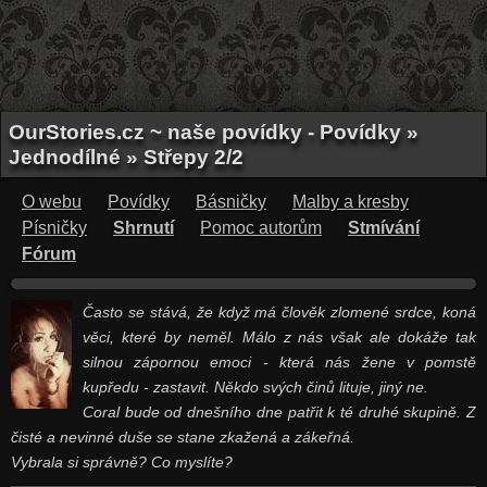
OurStories.cz ~ naše povídky - Povídky »
Jednodílné » Střepy 2/2
O webu
Povídky
Básničky
Malby a kresby
Písničky
Shrnutí
Pomoc autorům
Stmívání
Fórum
Často se stává, že když má člověk zlomené srdce, koná
věci, které by neměl. Málo z nás však ale dokáže tak
silnou zápornou emoci - která nás žene v pomstě
kupředu - zastavit. Někdo svých činů lituje, jiný ne.
Coral bude od dnešního dne patřit k té druhé skupině. Z
čisté a nevinné duše se stane zkažená a zákeřná.
Vybrala si správně? Co myslíte?