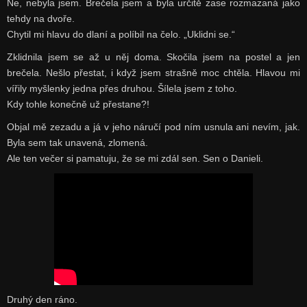
Ne, nebyla jsem. Brečela jsem a byla určitě zase rozmazaná jako
tehdy na dvoře.
Chytil mi hlavu do dlaní a políbil na čelo. „Uklidni se.“
Zklidnila jsem se až u něj doma. Skočila jsem na postel a jen
brečela. Nešlo přestat, i když jsem strašně moc chtěla. Hlavou mi
vířily myšlenky jedna přes druhou. Šílela jsem z toho.
Kdy tohle konečně už přestane?!
Objal mě zezadu a já v jeho náručí pod ním usnula ani nevím, jak.
Byla sem tak unavená, zlomená.
Ale ten večer si pamatuju, že se mi zdál sen. Sen o Danieli.
Druhý den ráno.