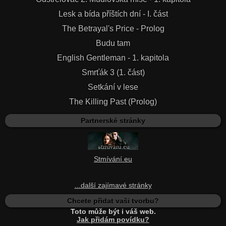
Lesk a bída příštích dní - I. část
The Betrayal's Price - Prolog
Budu tam
English Gentleman - 1. kapitola
Smrťák 3 (1. část)
Setkání v lese
The Killing Past (Prolog)
Partnerské stránky
Stmívání.eu
...další zajímavé stránky
Chcete přidat vaši tvorbu?
Toto může být i váš web.
Jak přidám povídku?