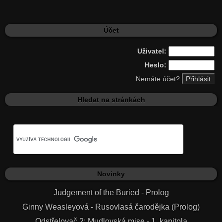
Účet
Uživatel:
Heslo:
Nemáte účet?
Hledat na stránkách
Novinky
Judgement of the Buried - Prolog
Ginny Weasleyová - Rusovlasá čarodějka (Prolog)
Odstřelovač 2: Mudlovská mise - 1. kapitola