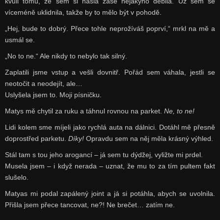
kvůli tomu, že sem si našla zase nějakýho debila. Už sem se
víceméně uklidnila, takže by to mělo být v pohodě.
„Hej, bude to dobrý. Přece tohle neprožíváš poprví,“ mrkl na mě a
usmál se.
„No to ne.“ Ale nikdy to nebylo tak silný.
Zaplatili jsme vstup a vešli dovnitř. Pořád sem váhala, jestli se
neotočit a neodejít, ale…
Uslyšela jsem to. Moji písničku.
Matys mě chytil za ruku a táhnul rovnou na parket.
Ne, to ne!
Lidi kolem sme míjeli jako rychlá auta na dálnici. Dotáhl mě přesně
doprostřed parketu.
Díky!
Opravdu sem na něj měla krásný výhled.
Stál tam s tou jeho arogancí – já sem tu dýdžej, vyližte mi prdel.
Musela jsem – i když nerada – uznat, že mu to za tím pultem fakt
slušelo.
Matyas mi podal zapálený joint a já si potáhla, abych se uvolnila.
Přišla jsem přece tancovat, ne?! Ne brečet… zatím ne.