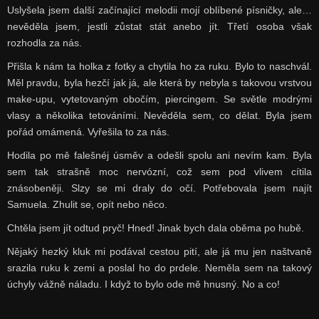
Uslyšela jsem další začínající melodii mojí oblíbené písničky, ale…
nevěděla jsem, jestli zůstat stát anebo jít. Třetí osoba však
rozhodla za nás.
Přišla k nám ta holka z fotky a chytila ho za ruku. Bylo to naschvál.
Měl pravdu, byla hezčí jak já, ale která by nebyla s takovou vrstvou
make-upu, vytetovaným obočím, piercingem. Se světle modrými
vlasy a několika tetováními. Nevěděla sem, co dělat. Byla jsem
pořád omámená. Vyřešila to za nás.
Hodila po mě falešnéj úsměv a odešli spolu ani nevím kam. Byla
sem tak strašně moc nervózní, což sem pod vlivem cítila
znásobeněji. Slzy se mi draly do očí. Potřebovala jsem najít
Samuela. Zhulit se, opít nebo něco.
Chtěla jsem jít odtud pryč! Hned! Jinak bych dala oběma po hubě.
Nějaký hezký kluk mi podával cestou pití, ale já mu jen naštvaně
srazila ruku k zemi a poslal ho do prdele. Neměla sem na takový
úchyly vážně náladu. I když to bylo ode mě hnusný. No a co!