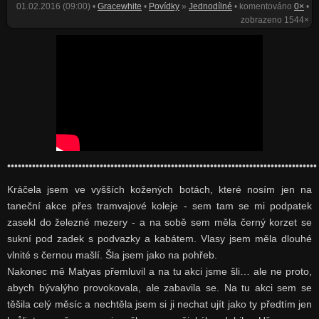
01.02.2016 (09:00) •
Gracewhite
•
Povídky
»
Jednodílné
• komentováno
0×
•
zobrazeno 1544×
•••••••••••••••••••••••••••••••••••••••••••••••••••••••••••••••••••••••••••••••••••••••
Kráčela jsem ve vyšších kožených botách, které nosím jen na
taneční akce přes tramvajové koleje - sem tam se mi podpatek
zasekl do železné mezery - a na sobě sem měla černý korzet se
sukní pod zadek s podvazky a kabátem. Vlasy jsem měla dlouhé
vlnité s černou mašlí. Šla jsem jako na pohřeb.
Nakonec mě Matyas přemluvil a na tu akci jsme šli… ale ne proto,
abych bývalýho provokovala, ale zabavila se. Na tu akci sem se
těšila celý měsíc a nechtěla jsem si ji nechat ujít jako ty předtím jen