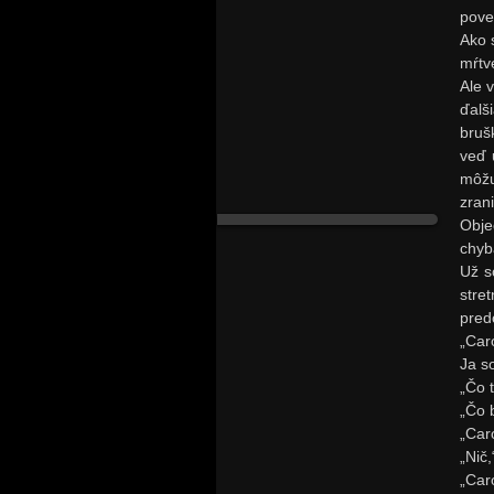
pove
Ako 
mŕtv
Ale 
ďalš
bruš
veď 
môžu
zrani
Obje
chyb
Už s
stret
pred
„Caro
Ja s
„Čo 
„Čo 
„Caro
„Nič
„Caro