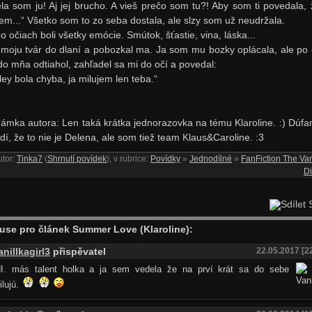
ela som ju! Aj jej brucho. A vieš prečo som tu?! Aby som ti povedala, 
jem...“ Všetko som to zo seba dostala, ale slzy som už neudržala.
o očiach boli všetky emócie. Smútok, šťastie, vina, láska...
 moju tvár do dlaní a pobozkal ma. Ja som mu bozky oplácala, ale po c
do mňa odtiahol, zahľadel sa mi do očí a povedal:
ley bola chyba, ja milujem len teba.“
ámka autora: Len taká krátka jednorazovka na tému Klaroline. :) Dúfa
dí, že to nie je Delena, ale som tiež team Klaus&Caroline. :3
utor:
Tinka7
(
Shrnutí povídek
), v rubrice:
Povídky
»
Jednodílné
»
FanFiction The Va
Di
S
use pro článek Summer Love (Klaroline):
anillkagirl3
přispěvatel
22.05.2017 [2
I. más talent holka a ja sem vedela že na prví krát sa do sebe
lujú.