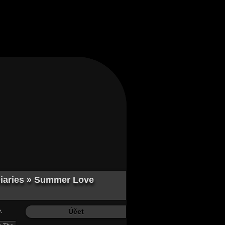
Diaries » Summer Love
.
Účet