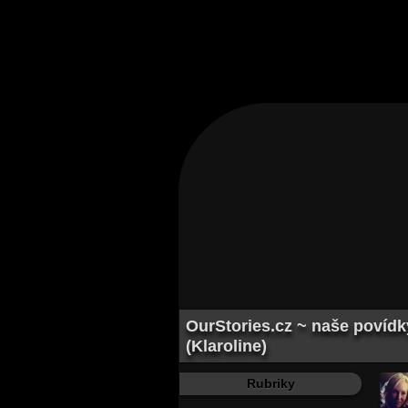
OurStories.cz ~ naše povídk
(Klaroline)
Rubriky