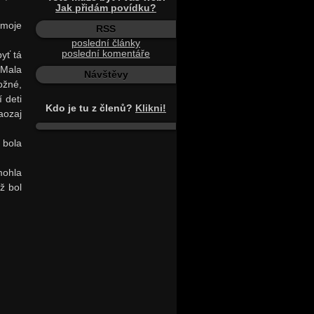
Jak přidám povídku?
 moje
RSS
poslední články
poslední komentáře
yť tá
 Mala
Návštěvy
ožné,
 deti
Kdo je tu z členů?
Klikni!
aozaj
 bola
mohla
už bol