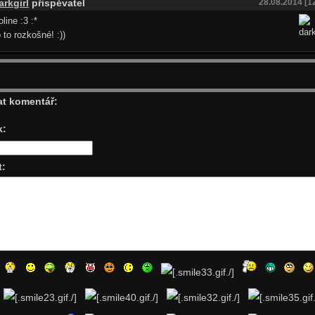
arkgirl
přispěvatel
28.08.2014 [1
oline :3 :*
 to rozkošné! :))
at komentář:
k:
t: