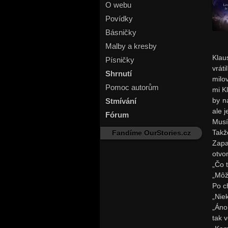
O webu
Povídky
Básničky
Malby a kresby
Klau
Písničky
vrát
Shrnutí
milo
Pomoc autorům
mi K
Stmívání
by n
ale j
Fórum
Musí
Takž
Fandíme OurStories.cz
Zapa
otvo
„Čo 
„Môž
Po c
„Nie
„Áno
tak v