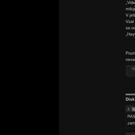
„Vid
milu
V jeh
Vzal
sa o
„Hay
Pozn
neva
A
Disk
V
2.
PAN
zami