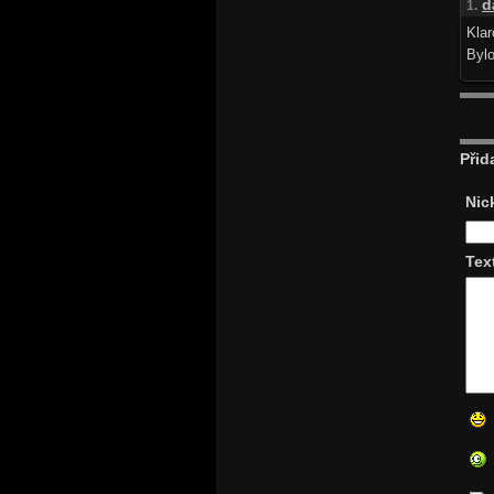
d
1.
Klar
Bylo
Přid
Nic
Tex