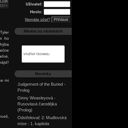
n The
Uživatel:
3537×
Heslo:
Nemáte účet?
Hledat na stránkách
Tyler
om ho
chýba
nečne
eľné,
nájsť!
Novinky
ke mi
Judgement of the Buried -
Prolog
Ginny Weasleyová -
Rusovlasá čarodějka
(Prolog)
hceš,
Odstřelovač 2: Mudlovská
mise - 1. kapitola