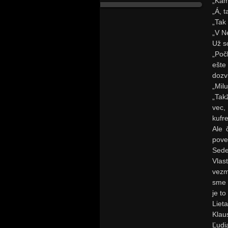
„Kam
„Á, 
„Tak
„V N
Už s
„Poč
ešte
dozvi
„Milu
„Tak
vec,
kufre
Ale 
pove
Sede
Vlas
vezm
sme 
je to
Liet
Klau
Ľudi