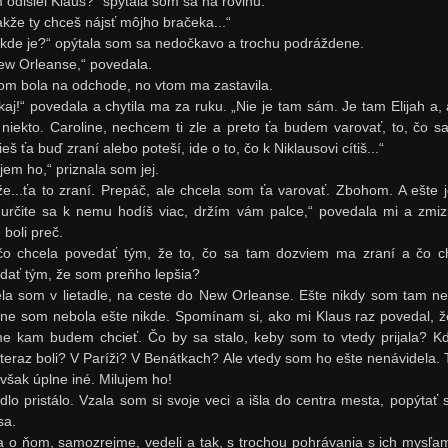
 odišiel Klaus?“ spýtala som sa na rovinu.
takže ty chceš nájsť môjho bračeka...“
 kde je?“ opýtala som sa nedočkavo a trochu podráždene.
ew Orleanse,“ povedala.
om bola na odchode, no vtom ma zastavila.
kaj!“ povedala a chytila ma za ruku. „Nie je tam sám. Je tam Elijah a, a
 niekto. Caroline, nechcem ti zle a preto ťa budem varovať, to, čo s
eš ťa buď zraní alebo poteší, ide o to, čo k Niklausovi cítiš...“
jem ho,“ priznala som jej.
že...ťa to zraní. Prepáč, ale chcela som ťa varovať. Zbohom. A ešte 
 určite sa k nemu hodíš viac, držím vám palce,“ povedala mi a zmizl
 boli preč.
čo chcela povedať tým, že to, čo sa tam dozviem ma zraní a čo c
dať tým, že som preňho lepšia?
la som v lietadle, na ceste do New Orleanse. Ešte nikdy som tam ne
tne som nebola ešte nikde. Spomínam si, ako mi Klaus raz povedal, 
e kam budem chcieť. Čo by sa stalo, keby som to vtedy prijala? K
teraz boli? V Paríži? V Benátkach? Ale vtedy som ho ešte nenávidela. 
 však úplne iné. Milujem ho!
adlo pristálo. Vzala som si svoje veci a išla do centra mesta, popýtať 
sa.
a o ňom, samozrejme, vedeli a tak, s trochou pohrávania s ich mysľam