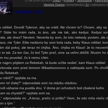
27.08.2014 (16:00) •
Tinka7
•
Povídky
»
Jednodílné
»
FanFictio
Vampire Diaries
• komentováno
2×
• zobrazeno 
SUMMER LOVE
s odišiel. Dovolil Tylerovi, aby sa vrátil. Ale chcem to? Chcem, aby sa 
il? Stále ho mám rada, to áno, ale nie tak, ako kedysi. Kedysi s
vala, ale dnes? Neviem. Neverila by som, že toto niekedy poviem, ale 
laus, nie Tyler. Ešte nedávno by som bola rada, keby Klaus odišiel, ko
ám dal pokoj, ale teraz mi chýba. Áno, chýba mi Klaus! Je to neuverit
e to tak. Za ten čas, čo bol Tyler preč, sme sa veľmi zblížili. Musím ho 
m mu povedať, čo k nemu cítim.
e najprv pôjdem za Rebekah, tá bude určite vedieť, kam Klaus odišiel.
rkovala som pred domom Mikaelsonovcov a zaklopala som. Po chvíľ
rila Rebekah.
tu robíš?“ opýtala sa ma.
em ísť ďalej?“ odpovedala som na otázku otázkou.
hvíli váhania ma pustila dnu. V dome pri schodoch boli zbalené kufre.
kam sa chystáš?“ opýtala som sa.
,“ odpovedala mi. „A teraz, prečo si prišla? Viem, že odo mňa niečo c
on s tým.“