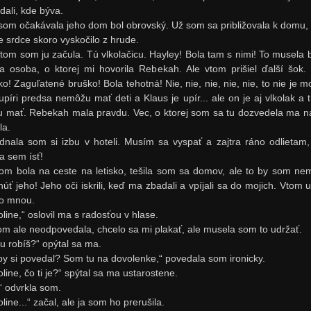
dali, kde býva.
som očakávala jeho dom bol obrovský. Už som sa približovala k domu,
e srdce skoro vyskočilo z hrude.
vtom som ju začula. Tú vlkolačicu. Hayley! Bola tam s nimi! To musela b
ia osoba, o ktorej mi hovorila Rebekah. Ale vtom prišiel ďalší šok.
ko! Zaguľatené bruško! Bola tehotná! Nie, nie, nie, nie, nie, to nie je m
upíri predsa nemôžu mať deti a Klaus je upír... ale on je aj vlkolak a tí
 mať. Rebekah mala pravdu. Vec, o ktorej som sa tu dozvedela ma n
la.
dnala som si izbu v hoteli. Musím sa vyspať a zajtra ráno odlietam,
a sem ísť!
om bola na ceste na letisko, tešila som sa domov, ale to by som ne
núť jeho! Jeho oči iskrili, keď ma zbadali a vpíjali sa do mojich. Vtom 
o mnou.
line,“ oslovil ma s radosťou v hlase.
om ale neodpovedala, chcelo sa mi plakať, ale musela som to udržať.
tu robíš?“ opýtal sa ma.
by si povedal? Som tu na dovolenke,“ povedala som ironicky.
line, čo ti je?“ spýtal sa ma ustarostene.
,“ odvrkla som.
line...“ začal, ale ja som ho prerušila.