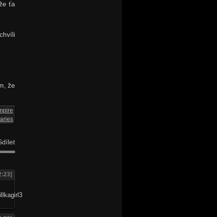
že ťa
hvíli
m, že
mpire
aries
dílet
2:23]