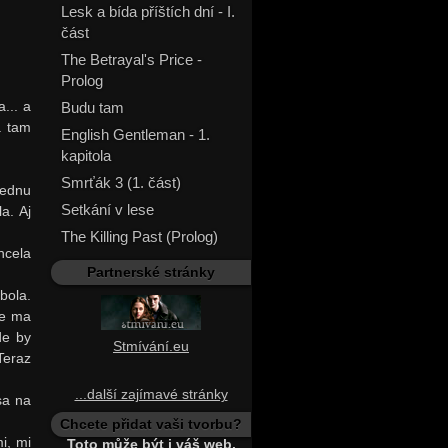
Lesk a bída příštích dní - I.
část
The Betrayal's Price -
Prolog
... a
Budu tam
a tam
English Gentleman - 1.
kapitola
Smrťák 3 (1. část)
jednu
Setkání v lese
a. Aj
The Killing Past (Prolog)
hcela
Partnerské stránky
bola.
že ma
de by
Stmívání.eu
Teraz
...další zajímavé stránky
sa na
Chcete přidat vaši tvorbu?
i, mi
Toto může být i váš web.