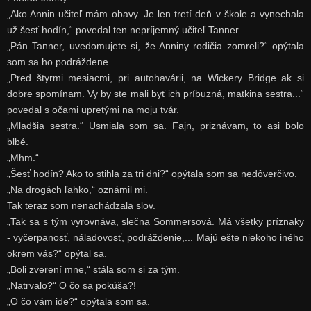
„Ako Annin učiteľ mám obavy. Je len tretí deň v škole a vynechala
už šesť hodín,“ povedal ten nepríjemný učiteľ Tanner.
„Pán Tanner, uvedomujete si, že Anniny rodičia zomreli?“ opýtala
som sa ho podráždene.
„Pred štyrmi mesiacmi, pri autohavárii, na Wickery Bridge ak si
dobre spomínam. Vy by ste mali byť ich príbuzná, matkina sestra...“
povedal s očami upretými na moju tvár.
„Mladšia sestra.“ Usmiala som sa. Fajn, priznávam, to asi bolo
blbé.
„Mhm.“
„Šesť hodín? Ako to stihla za tri dni?“ opýtala som sa nedôverčivo.
„Na drogách ľahko,“ oznámil mi.
Tak teraz som nenachádzala slov.
„Tak sa s tým vyrovnáva, slečna Sommersová. Má všetky príznaky
- vyčerpanosť, náladovosť, podráždenie,... Majú ešte niekoho iného
okrem vás?“ opýtal sa.
„Boli zverení mne,“ stála som si za tým.
„Natrvalo?“ O čo sa pokúša?!
„O čo vám ide?“ opýtala som sa.