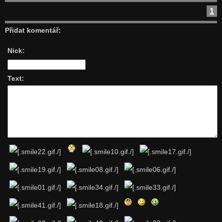
1
Přidat komentář:
Nick:
Text: