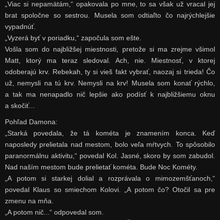
„Viac si nepamätám,“ opakovala po mne, to sa však už vracal jej
brat spoločne so sestrou. Musela som odtiaľto čo najrýchlejšie
vypadnúť.
„Vyzerá byť v poriadku,“ započula som ešte.
Vošla som do najbližšej miestnosti, pretože si ma zrejme všimol
Matt, ktorý ma teraz sledoval. Ach, nie. Miestnosť, v ktorej
odoberajú krv. Rebekah, ty si vieš fakt vybrať, naozaj si trieda! Čo
už, nemysli na tú krv. Nemysli na krv! Musela som konať rýchlo,
a tak ma nenapadlo nič lepšie ako podísť k najbližšiemu oknu
a skočiť...
Pohľad Damona:
„Starká povedala, že tá kométa je znamením konca. Keď
naposledy prelietala nad mestom, bolo veľa mŕtvych. To spôsobilo
paranormálnu aktivitu,“ povedal Kol. Jasné, skoro by som zabudol.
Nad naším mestom bude prelietať kométa. Bude Noc Kométy.
„A potom si starkej dolial a rozprávala o mimozemšťanoch,“
povedal Klaus so smiechom Kolovi. „A potom čo? Otočil sa pre
zmenu na mňa.
„A potom nič...“ odpovedal som.