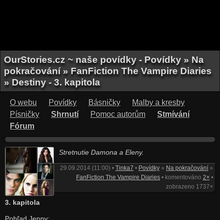
OurStories.cz ~ naše povídky - Povídky » Na
pokračování » FanFiction The Vampire Diaries
» Destiny - 3. kapitola
O webu
Povídky
Básničky
Malby a kresby
Písničky
Shrnutí
Pomoc autorům
Stmívání
Fórum
Stretnutie Damona a Eleny.
29.09.2014 (11:00) •
Tinka7
•
Povídky
»
Na pokračování
»
FanFiction The Vampire Diaries
• komentováno
2×
•
zobrazeno 1737×
3. kapitola
Pohľad Jenny: