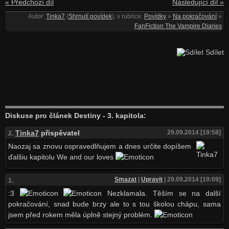
« Předchozí díl
Následující díl »
Autor:
Tinka7
(
Shrnutí povídek
), v rubrice:
Povídky
»
Na pokračování
»
FanFiction The Vampire Diaries
Sdílet
Diskuse pro článek Destiny - 3. kapitola:
Tinka7
přispěvatel
29.09.2014 [19:58]
2.
Naozaj sa znovu ospravedlňujem a dnes určite dopíšem
ďalšiu kapitolu We and our loves
Smazat
|
Upravit
| 29.09.2014 [19:09]
1.
:3
Nezklamala. Těším se na další
pokračování, snad bude brzy ale to s tou školou chápu, sama
jsem před rokem měla úplně stejný problém.