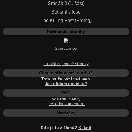
Smrťák 3 (1. část)
Setkání v lese
The Killing Past (Prolog)
Partnerské stránky
Stmívání.eu
...další zajímavé stránky
Chcete přidat vaši tvorbu?
Toto může být i váš web.
Jak přidám povídku?
RSS
poslední články
poslední komentáře
Návštěvy
Kdo je tu z členů?
Klikni!