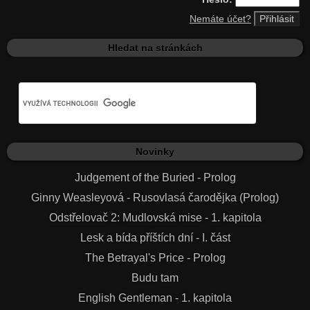
Nemáte účet?
Hledat na stránkách
Novinky
Judgement of the Buried - Prolog
Ginny Weasleyová - Rusovlasá čarodějka (Prolog)
Odstřelovač 2: Mudlovská mise - 1. kapitola
Lesk a bída příštích dní - I. část
The Betrayal's Price - Prolog
Budu tam
English Gentleman - 1. kapitola