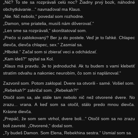
„Nič? To ste sa rozprávali celú noc? Žiadny prvý bozk, náhodné
obchytkávanie...“ navnaďoval ma Klaus.
„Nie. Nič nebolo,“ povedal som rozhodne.
„Damon, sme priatelia, musíš nám dôverovať.“
„Len sme sa rozprávali,“ skonštatoval som.
„Prečo si zablokovaný? Ber ju do postele. Veď je to ľahké. Chlapec
dievča, dievča chlapec, sex.“ Zasmial sa.
„Hlboké.“ Začal som si zbierať veci a odchádzať.
„Kam ideš?“ spýtal sa Kol.
„Klaus má pravdu. Je to jednoduché. Ak tu budem s vami klebetiť
stratím odvahu a nakoniec neurobím, čo som si naplánoval.“
Zazvonil som. Potom zaklopal. Dvere sa otvorili - samé. Vošiel som.
„Rebekah?“ zakričal som. „Rebekah?!“
Otočil som sa, ale stále tam nebolo nič než otvorené dvere. No
zrazu... vrana. A keď som sa otočil, stálo predo mnou dievča.
Krásne dievča.
„Prepáč, že som sem vtrhol, dvere boli...“ Otočil som sa no zrazu
boli zavreté. „Otvorené,“ dodal som.
„Ty budeš Damon. Som Elena, Rebekhina sestra.“ Usmial som sa.