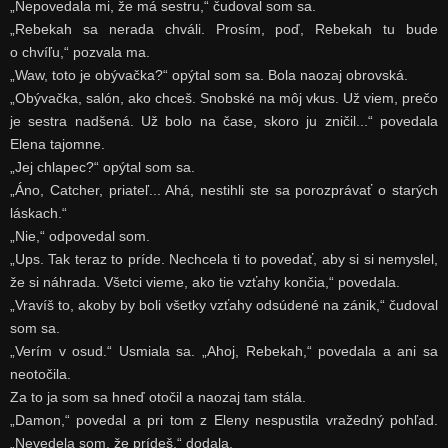
„Nepovedala mi, že má sestru,“ čudoval som sa.
„Rebekah sa nerada chváli. Prosím, poď, Rebekah tu bude
o chvíľu,“ pozvala ma.
„Waw, toto je obývačka?“ opýtal som sa. Bola naozaj obrovská.
„Obývačka, salón, ako chceš. Snobské na môj vkus. Už viem, prečo
je sestra nadšená. Už bolo na čase, skoro ju zničil...“ povedala
Elena tajomne.
„Jej chlapec?“ opýtal som sa.
„Áno, Catcher, priateľ... Ahá, nestihli ste sa porozprávať o starých
láskach.“
„Nie,“ odpovedal som.
„Ups. Tak teraz to príde. Nechcela ti to povedať, aby si si nemyslel,
že si náhrada. Všetci vieme, ako tie vzťahy končia,“ povedala.
„Vravíš to, akoby by boli všetky vzťahy odsúdené na zánik,“ čudoval
som sa.
„Verím v osud.“ Usmiala sa. „Ahoj, Rebekah,“ povedala a ani sa
neotočila.
Za to ja som sa hneď otočil a naozaj tam stála.
„Damon,“ povedal a pri tom z Eleny nespustila vražedný pohľad.
„Nevedela som, že prídeš,“ dodala.