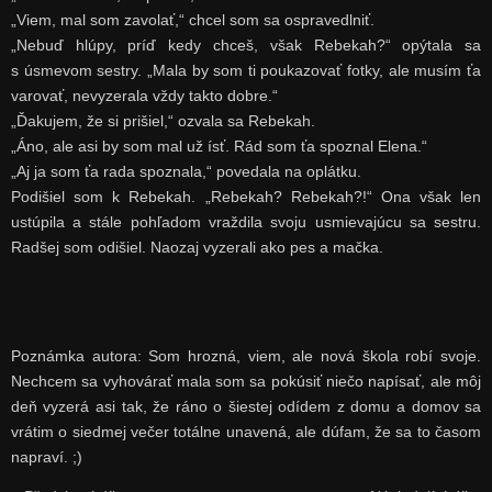
„Viem, mal som zavolať,“ chcel som sa ospravedlniť.
„Nebuď hlúpy, príď kedy chceš, však Rebekah?“ opýtala sa
s úsmevom sestry. „Mala by som ti poukazovať fotky, ale musím ťa
varovať, nevyzerala vždy takto dobre.“
„Ďakujem, že si prišiel,“ ozvala sa Rebekah.
„Áno, ale asi by som mal už ísť. Rád som ťa spoznal Elena.“
„Aj ja som ťa rada spoznala,“ povedala na oplátku.
Podišiel som k Rebekah. „Rebekah? Rebekah?!“ Ona však len
ustúpila a stále pohľadom vraždila svoju usmievajúcu sa sestru.
Radšej som odišiel. Naozaj vyzerali ako pes a mačka.
Poznámka autora: Som hrozná, viem, ale nová škola robí svoje.
Nechcem sa vyhovárať mala som sa pokúsiť niečo napísať, ale môj
deň vyzerá asi tak, že ráno o šiestej odídem z domu a domov sa
vrátim o siedmej večer totálne unavená, ale dúfam, že sa to časom
napraví. ;)