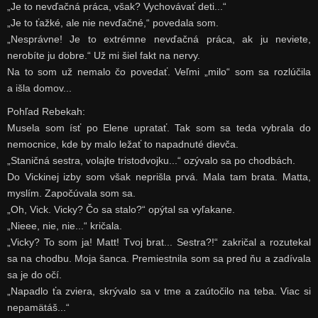
„Je to nevďačná práca, však? Vychovávať deti...“
„Je to ťažké, ale nie nevďačné,“ povedala som.
„Nesprávne! Je to extrémne nevďačná práca, ak ju neviete,
nerobíte ju dobre.“ Už mi šiel fakt na nervy.
Na to som už nemalo čo povedať. Veľmi „milo“ som sa rozlúčila
a išla domov...
Pohľad Rebekah:
Musela som ísť po Elene upratať. Tak som sa teda vybrala do
nemocnice, kde by malo ležať to napadnuté dievča.
„Staničná sestra, volajte tristodvojku...“ ozývalo sa po chodbách.
Do Vickinej izby som však neprišla prvá. Mala tam brata. Matta,
myslím. Započúvala som sa.
„Oh, Vick. Vicky? Čo sa stalo?“ opýtal sa vyľakane.
„Nieee, nie, nie...“ kričala.
„Vicky? To som ja! Matt! Tvoj brat... Sestra?!“ zakričal a rozutekal
sa na chodbu. Moja šanca. Premiestnila som sa pred ňu a zadívala
sa je do očí.
„Napadlo ťa zviera, skrývalo sa v tme a zaútočilo na teba. Viac si
nepamätáš...“