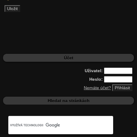
Účet
Uživatel:
Heslo:
Nemáte účet?
Hledat na stránkách