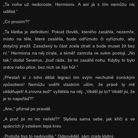
„Ta noha už nedoroste, Hermiono. A ani já s tím nemůžu nic
udělat.“
„Co prosím?!“
„Ta kletba je definitivní. Pokud člověk, kterého zasáhla, nezemře,
místo na těle, které zasáhla, bude odříznuto či vyříznuto, aby
dotyčný prežil. Zasažený tu část zcela ztratí a bude muset žít bez
ní.“ Hermiona na něj zírala, a téměř zamrzla ve svém postoji. „No
tak,“ dodal Severus, „buď ráda, že mi zasáhli nohu. Kdyby to bylo
srdce nebo plíce, bez nich se žije hůř.“
„Přestaň si z toho dělat legraci tím svým nechutně ironickým
způsobem! Nemůžu uvěřit vlastním uším, že právě ty mě
uklidňuješ! A zrovna teď!“ vyštěkla na něj. „Věděl jsi to? Věděl jsi, že
je to napořád?!“
„Ano,“ přiznal po pravdě.
„A proč jsi mi nic neřekl?!“ Slyšela sama sebe, jak křičí a ve
spáncích jí vztekem tepá krev.
„Protože bys to nedovolila.“ Odpověděl, sám zcela klidný.