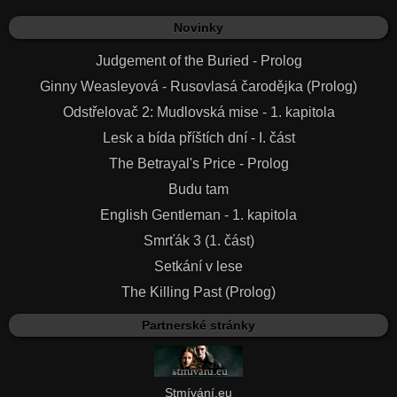
Novinky
Judgement of the Buried - Prolog
Ginny Weasleyová - Rusovlasá čarodějka (Prolog)
Odstřelovač 2: Mudlovská mise - 1. kapitola
Lesk a bída příštích dní - I. část
The Betrayal's Price - Prolog
Budu tam
English Gentleman - 1. kapitola
Smrťák 3 (1. část)
Setkání v lese
The Killing Past (Prolog)
Partnerské stránky
Stmívání.eu