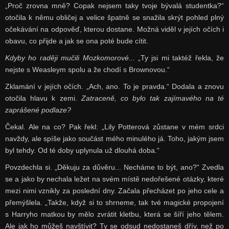
„Proč zrovna mně? Copak nejsem taky tvoje bývalá studentka?“
otočila k němu obličej a velice špatně se snažila skrýt pohled plný
očekávání na odpověď, kterou dostane. Možná viděl v jejích očích i
obavu, co přijde a jak se ona poté bude cítit.
Kdyby ho raději mučili Mozkomorové...
„Ty jsi mi taktéž řekla, že
nejste s Weasleym spolu a že chodí s Brownovou.“
Zklamání v jejích očích. „Ach, ano. To je pravda.“ Dodala a znovu
otočila hlavu k zemi.
Zatraceně, co bylo tak zajímavého na té
zaprášené podlaze?
Čekal. Ale na co? Pak řekl: „Lily Potterová zůstane v mém srdci
navždy, ale spíše jako součást mého minulého já. Toho, jakým jsem
byl tehdy. Od té doby uplynula už dlouhá doba.“
Povzdechla si. „Děkuju za důvěru... Necháme to být, ano?“ Zvedla
se a jako by nechala ležet na svém místě nedořešené otázky, které
mezi nimi vznikly za poslední dny. Začala přecházet po jeho cele a
přemýšlela. „Takže, když si to shrneme, tak tvé magické propojení
s Harryho matkou by mělo zvrátit kletbu, která se šíří jeho tělem.
Ale jak ho můžeš navštívit? Ty se odsud nedostaneš dřív, než po