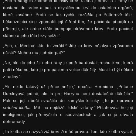
„Ano a sanguis znamená latinsky krev. Kletba ji otráví a z rány se
dostane do srdce a pak s okysličenou krví do ostatních orgánů,
které zasáhne. Proto se tak rychle rozšířila po Potterově těle.
Lékouzelníci sice zpomalili její šíření tím, že pacienta připojili na
přístroje, ale srdce stále pumpuje otrávenou krev. Proto pacient
slábne a jeho tělo brzy selže.“
„Ach, u Merlina! Jde to zvrátit? Jde tu krev nějakým způsobem
očistit? Mohou mu ji přečerpat?“
„Ne, ale do jeho žil nebo rány je potřeba dostat trochu krve, která
patří někomu, kdo je pro pacienta velice důležitý. Musí to být někdo
z rodiny.“
„Ale nikdo takový už přece nežije,“ opáčila Hermiona. „Petunie
Dursleyová jedině, ale ta pro Harryho není dostatečně důležitá.“
Pak se její obočí svraštilo do zamyšlené linky. „To je opravdu
srdeční kletba
. Míří na nejbližší lidské vztahy.“ Přitahovala ho její
inteligence, jak přemýšlela o souvislostech a jak si je dávala
dohromady.
„Ta kletba se nazývá
zlá krev
. A máš pravdu. Ten, kdo kletbu vyslal,