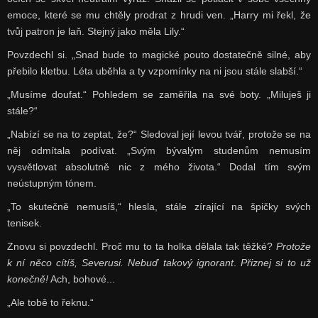
emoce, které se mu chtěly prodrat z hrudi ven. „Harry mi řekl, že
tvůj patron je laň. Stejný jako měla Lily.“
Povzdechl si. „Snad bude to magické pouto dostatečně silné, aby
přebilo kletbu. Léta uběhla a ty vzpomínky na ni jsou stále slabší.“
„Musíme doufat.“ Pohledem se zaměřila na své boty. „Miluješ ji
stále?“
„Nabízí se na to zeptat, že?“ Sledoval její levou tvář, protože se na
něj odmítala podívat. „Svým bývalým studenům nemusím
vysvětlovat absolutně nic z mého života.“ Dodal tím svým
neústupným tónem.
„To skutečně nemusíš,“ hlesla, stále zírající na špičky svých
tenisek.
Znovu si povzdechl. Proč mu to ta holka dělala tak těžké?
Protože
k ní něco cítíš, Severusi. Nebuď takový ignorant
.
Přiznej si to už
konečně!
Ach, bohové...
„Ale tobě to řeknu.“