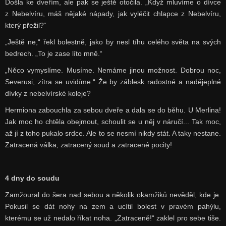
Došla ke dveřím, ale pak se ještě otočila. „Když mluvíme o dívce
z Nebelvíru, máš nějaké nápady, jak vyléčit chlapce z Nebelvíru,
který přežil?“
„Ještě ne,“ řekl bolestně, jako by nesl tíhu celého světa na svých
bedrech. „To je zase líto mně.“
„Něco vymyslíme. Musíme. Nemáme jinou možnost. Dobrou noc,
Severusi, zítra se uvidíme.“ Že by záblesk radostné a nadějeplné
dívky z nebelvírské koleje?
Hermiona zabouchla za sebou dveře a dala se do běhu. U Merlina!
Jak moc ho chtěla obejmout, schoulit se u něj v náručí... Tak moc,
až jí z toho pukalo srdce. Ale to se nesmí nikdy stát. A taky nestane.
Zatracená válka, zatracený soud a zatracené pocity!
4 dny do soudu
Zamžoural do šera nad sebou a několik okamžiků nevěděl, kde je.
Pokusil se dát nohy na zem a ucítil bolest v pravém pahýlu,
kterému se už nedalo říkat noha. „Zatraceně!“ zaklel pro sebe tiše.