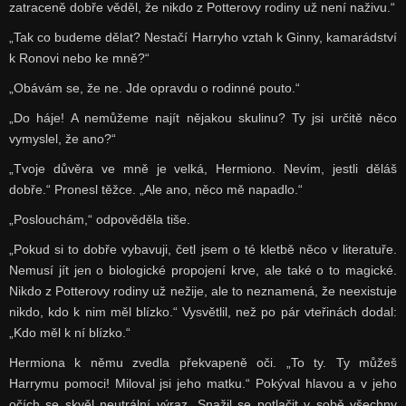
zatraceně dobře věděl, že nikdo z Potterovy rodiny už není naživu.“
„Tak co budeme dělat? Nestačí Harryho vztah k Ginny, kamarádství
k Ronovi nebo ke mně?“
„Obávám se, že ne. Jde opravdu o rodinné pouto.“
„Do háje! A nemůžeme najít nějakou skulinu? Ty jsi určitě něco
vymyslel, že ano?“
„Tvoje důvěra ve mně je velká, Hermiono. Nevím, jestli děláš
dobře.“ Pronesl těžce. „Ale ano, něco mě napadlo.“
„Poslouchám,“ odpověděla tiše.
„Pokud si to dobře vybavuji, četl jsem o té kletbě něco v literatuře.
Nemusí jít jen o biologické propojení krve, ale také o to magické.
Nikdo z Potterovy rodiny už nežije, ale to neznamená, že neexistuje
nikdo, kdo k nim měl blízko.“ Vysvětlil, než po pár vteřinách dodal:
„Kdo měl k ní blízko.“
Hermiona k němu zvedla překvapeně oči. „To ty. Ty můžeš
Harrymu pomoci! Miloval jsi jeho matku.“ Pokýval hlavou a v jeho
očích se skvěl neutrální výraz. Snažil se potlačit v sobě všechny