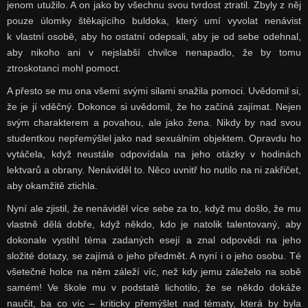
jenom utužilo. A on jako by všechnu svou tvrdost ztratil. Zbyly z něj
pouze úlomky štěkajícího buldoka, který umí vyvolat nenávist
k vlastní osobě, aby ho ostatní odepsali, aby je od sebe odehnal,
aby nikoho ani v nejslabší chvilce nenapadlo, že by tomu
ztroskotanci mohl pomoct.
A přesto se mu ona všemi svými silami snažila pomoci. Uvědomil si,
že je jí vděčný. Dokonce si uvědomil, že ho začíná zajímat. Nejen
svým charakterem a povahou, ale jako žena. Nikdy by nad svou
studentkou nepřemýšlel jako nad sexuálním objektem. Opravdu ho
vytáčela, když neustále odpovídala na jeho otázky v hodinách
lektvarů a obrany. Nenáviděl to. Něco uvnitř ho nutilo na ni zakřičet,
aby okamžitě ztichla.
Nyní ale zjistil, že nenáviděl více sebe za to, když mu došlo, že mu
vlastně dělá dobře, když někdo, kdo je natolik talentovaný, aby
dokonale vystihl téma zadaných esejí a znal odpovědi na jeho
složité dotazy, se zajímá o jeho předmět. A nyní i o jeho osobu. Té
všetečné holce na něm záleží víc, než kdy jemu záleželo na sobě
samém! Ve škole mu v podstatě lichotilo, že se někdo dokáže
naučit, ba co víc – kriticky přemýšlet nad tématy, která by byla