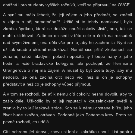
obtížná i pro studenty vyšších ročníků, kteří se připravují na OVCE.
A nyní mu mělo lichotit, že její zájem o jeho předmět, se změnil
v zájem o něj samotného?! Určitě si to tehdy namlouval, byla
zkrátka šprtkou, která se dokáže naučit cokoliv. Jistě, ano, tak se
mohl uklidňovat. Zatímco on sedí v této cele a čeká na rozsudek
nad svým životem, ona dělá vše pro to, aby ho zachránila. Nyní se
už tak snadno uklidnit nedokázal. Neměl sice příliš zkušeností se
ženami, natož mladými, pokud nepočítá ty hloupé nány z jeho
hodin a
milé
bradavické kolegyně, ale pochopil, že Hermiona
Grangerová o něj má zájem. A musel by být zcela tupý, aby mu
nedošlo, že ona začíná cítit něco víc, než si on je schopný
představit a než co je schopný vůbec přijmout.
A v tom se rozhodl, že ať k němu cítí cokoliv, nesmí dovolit, aby to
zašlo dále. Uškodilo by to její reputaci v kouzelnickém světě a
zranilo by to její laskavé srdce. Kdo se k němu dostane blíže, jeho
život bude zkažen, otráven. Podobně jako Potterova krev. Proto se
pevně rozhodl, co udělá.
Cítil ochromující únavu, znovu si lehl a zakrátko usnul. List papíru