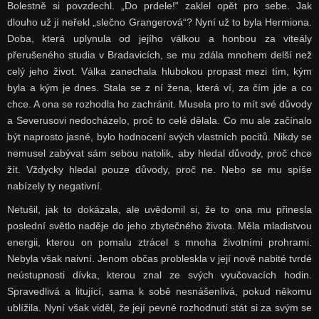
Bolestně si povzdechl. „Do prdele!“ zaklel opět pro sebe. Jak
dlouho už jí neřekl „slečno Grangerová“? Nyní už to byla Hermiona.
Doba, která uplynula od jejího válkou a honbou za viteály
přerušeného studia v Bradavicích, se mu zdála mnohem delší než
celý jeho život. Válka zanechala hlubokou propast mezi tím, kým
byla a kým je dnes. Stala se z ní žena, která ví, za čím jde a co
chce. A ona se rozhodla ho zachránit. Musela pro to mít své důvody
a Severusovi nedocházelo, proč to celé dělala. Co mu ale začínalo
být naprosto jasné, bylo hodnocení svých vlastních pocitů. Nikdy se
nemusel zabývat sám sebou natolik, aby hledal důvody, proč chce
žít. Vždycky hledal pouze důvody, proč ne. Nebo se mu spíše
nabízely ty negativní.
Netušil, jak to dokázala, ale uvědomil si, že to ona mu přinesla
poslední světlo naděje do jeho zbytečného života. Měla mladistvou
energii, kterou on pomalu ztrácel s mnoha životními prohrami.
Nebyla však naivní. Jenom občas probleskla v její nově nabité tvrdé
neústupnosti dívka, kterou znal ze svých vyučovacích hodin.
Spravedlivá a litující, sama k sobě nesnášenlivá, pokud někomu
ublížila. Nyní však viděl, že její pevné rozhodnutí stát si za svým se