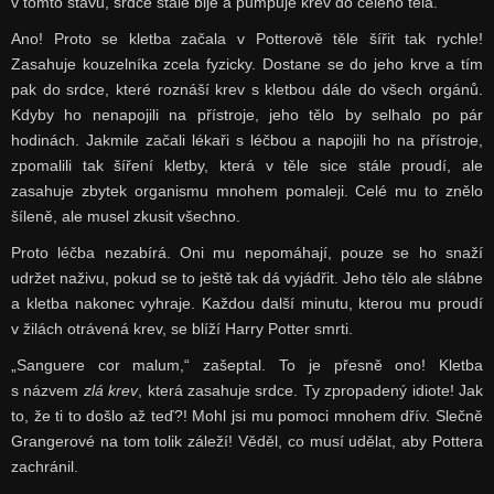
v tomto stavu, srdce stále bije a pumpuje krev do celého těla.
Ano! Proto se kletba začala v Potterově těle šířit tak rychle!
Zasahuje kouzelníka zcela fyzicky. Dostane se do jeho krve a tím
pak do srdce, které roznáší krev s kletbou dále do všech orgánů.
Kdyby ho nenapojili na přístroje, jeho tělo by selhalo po pár
hodinách. Jakmile začali lékaři s léčbou a napojili ho na přístroje,
zpomalili tak šíření kletby, která v těle sice stále proudí, ale
zasahuje zbytek organismu mnohem pomaleji. Celé mu to znělo
šíleně, ale musel zkusit všechno.
Proto léčba nezabírá. Oni mu nepomáhají, pouze se ho snaží
udržet naživu, pokud se to ještě tak dá vyjádřit. Jeho tělo ale slábne
a kletba nakonec vyhraje. Každou další minutu, kterou mu proudí
v žilách otrávená krev, se blíží Harry Potter smrti.
„Sanguere cor malum,“ zašeptal. To je přesně ono! Kletba
s názvem
zlá krev
, která zasahuje srdce. Ty zpropadený idiote! Jak
to, že ti to došlo až teď?! Mohl jsi mu pomoci mnohem dřív. Slečně
Grangerové na tom tolik záleží! Věděl, co musí udělat, aby Pottera
zachránil.