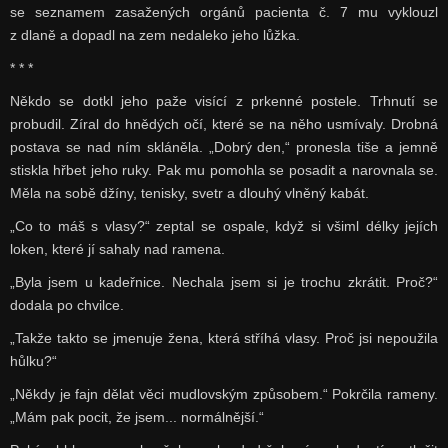
se seznamem zasažených orgánů pacienta č. 7 mu vyklouzl
z dlaně a dopadl na zem nedaleko jeho lůžka.
* * *
Někdo se dotkl jeho paže visící z prkenné postele. Trhnutí se
probudil. Zíral do hnědých očí, které se na něho usmívaly. Drobná
postava se nad ním skláněla. „Dobrý den,“ pronesla tiše a jemně
stiskla hřbet jeho ruky. Pak mu pomohla se posadit a narovnala se.
Měla na sobě džíny, tenisky, svetr a dlouhý vlněný kabát.
„Co to máš s vlasy?“ zeptal se ospale, když si všiml délky jejích
loken, které jí sahaly nad ramena.
„Byla jsem u kadeřnice. Nechala jsem si je trochu zkrátit. Proč?“
dodala po chvilce.
„Takže takto se jmenuje žena, která stříhá vlasy. Proč jsi nepoužila
hůlku?“
„Někdy je fajn dělat věci mudlovským způsobem.“ Pokrčila rameny.
„Mám pak pocit, že jsem... normálnější.“