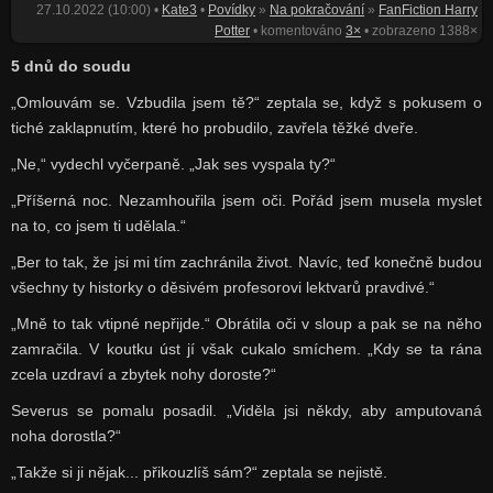
27.10.2022 (10:00) •
Kate3
•
Povídky
»
Na pokračování
»
FanFiction Harry
Potter
• komentováno
3×
• zobrazeno 1388×
5 dnů do soudu
„Omlouvám se. Vzbudila jsem tě?“ zeptala se, když s pokusem o
tiché zaklapnutím, které ho probudilo, zavřela těžké dveře.
„Ne,“ vydechl vyčerpaně. „Jak ses vyspala ty?“
„Příšerná noc. Nezamhouřila jsem oči. Pořád jsem musela myslet
na to, co jsem ti udělala.“
„Ber to tak, že jsi mi tím zachránila život. Navíc, teď konečně budou
všechny ty historky o děsivém profesorovi lektvarů pravdivé.“
„Mně to tak vtipné nepřijde.“ Obrátila oči v sloup a pak se na něho
zamračila. V koutku úst jí však cukalo smíchem. „Kdy se ta rána
zcela uzdraví a zbytek nohy doroste?“
Severus se pomalu posadil. „Viděla jsi někdy, aby amputovaná
noha dorostla?“
„Takže si ji nějak... přikouzlíš sám?“ zeptala se nejistě.