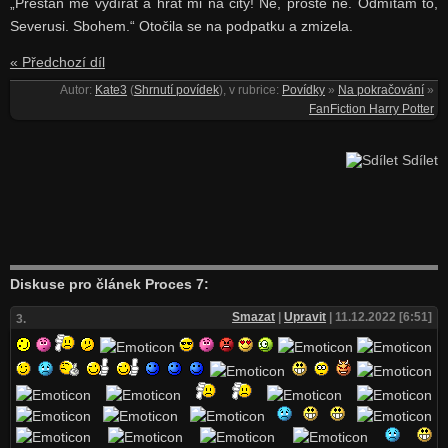
„Přestaň mě vydírat a hrát mi na city! Ne, prostě ne. Odmítám to,
Severusi. Sbohem.“ Otočila se na podpatku a zmizela.
« Předchozí díl
Autor:
Kate3
(
Shrnutí povídek
), v rubrice:
Povídky
»
Na pokračování
»
FanFiction Harry Potter
Sdílet
Diskuse pro článek Proces 7:
Smazat
|
Upravit
| 11.12.2022 [6:51]
3.