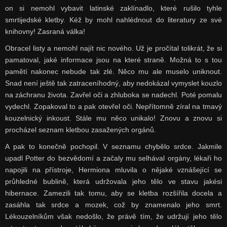
on si nemohl vybavit latinské zaklínadlo, které rušilo tyhle
smrtijedské kletby. Kéž by mohl nahlédnout do literatury ze své
knihovny! Zasraná válka!
Obracel listy a nemohl najít nic nového. Už je pročítal tolikrát, že si
pamatoval, jaké informace jsou na které straně. Možná to s tou
pamětí nakonec nebude tak zlé. Něco mu ale muselo uniknout.
Snad není ještě tak zatraceníhodný, aby nedokázal vymyslet kouzlo
na záchranu života. Zavřel oči a zhluboka se nadechl. Poté pomalu
vydechl. Zopakoval to a pak otevřel oči. Nepřítomně zíral na tmavý
kouzelnický inkoust. Stále mu něco unikalo! Znovu a znovu si
procházel seznam kletbou zasažených orgánů.
A pak to konečně pochopil. V seznamu chybělo srdce. Jakmile
upadl Potter do bezvědomí a začaly mu selhával orgány, lékaři ho
napojili na přístroje, Hermiona mluvila o nějaké vznášející se
průhledné bublině, která udržovala jeho tělo ve stavu jakési
hibernace. Zamezili tak tomu, aby se kletba rozšířila docela a
zasáhla tak srdce a mozek, což by znamenalo jeho smrt.
Lékouzelníkům však nedošlo, že právě tím, že udržují jeho tělo