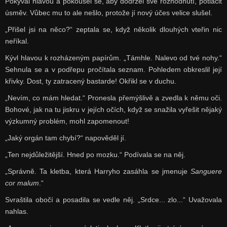
Pokýval hlavou a pokoušel se, aby dodržel své rozhodnutí, potlačit
úsměv. Vůbec mu to ale nešlo, protože jí nový účes velice slušel.
„Přišel jsi na něco?“ zeptala se, když několik dlouhých vteřin nic
neříkal.
Kývl hlavou k rozházeným papírům. „Támhle. Nalevo od tvé nohy.“
Sehnula se a v podřepu pročítala seznam. Pohledem obkreslil její
křivky. Dost, ty zatracený bastarde! Okřikl se v duchu.
„Nevím, co mám hledat.“ Pronesla přemýšlivě a zvedla k němu oči.
Bohové, jak na tu jiskru v jejích očích, když se snažila vyřešit nějaký
výzkumný problém, mohl zapomenout!
„Jaký orgán tam chybí?“ napověděl jí.
„Ten nejdůležitější. Hned po mozku.“ Podívala se na něj.
„Správně. Ta kletba, která Harryho zasáhla se jmenuje
Sanguere
cor malum
.“
Svraštila obočí a posadila se vedle něj. „Srdce... zlo...“ Uvažovala
nahlas.