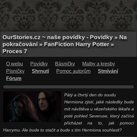
OurStories.cz ~ naše povídky - Povídky » Na
pokračování » FanFiction Harry Potter »
Proces 7
O webu
Povídky
Básničky
Malby a kresby
Písničky
Shrnutí
Pomoc autorům
Stmívání
Fórum
Pátý a čtvrtý den do soudu
Hermiona zjistí, jaké následky bude
mít návštěva u vězeňského lékaře a
poté pohled Severuse, který začíná
přicházet na to, jak pomoci
Harrymu. Ale bude to stačit a bude s tím Hermiona souhlasit?