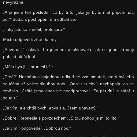
nevýrazně.
„A já jsem ten poslední, co by ti to, jaká jsi byla, měl připomínat,
že?“ dodal s pochopením a odtáhl se.
„Taky jste se změnil, profesore.“
Místo odpovědi zíral do tmy.
„Severusi,“ oslovila ho jménem a sledovala, jak se jeho ztrhaný
pohled otáčí k ní.
„Měla bys jít,“ pronesl tiše.
„Proč?“ Nechápala najednou, odkud se vzal smutek, který byl jeho
součástí už velice dlouhou dobu. Ona v tu chvíli nechápala, co se
změnilo. „Ještě jsme dnes nic neodpracovali. Za pět dní je stání u
soudu.“
„Já vím, ale chtěl bych, abys šla. Jsem unavený.“
„Dobře,“ pronesla s povzdechem. „S tou nohou je mi to líto.“
„Já vím,“ odpověděl. „Dobrou noc.“