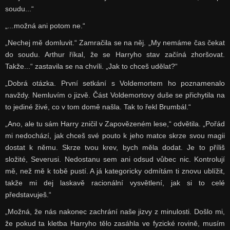
soudu...“
„...možná ani potom ne.“
„Nechej mě domluvit.“ Zamračila se na něj. „My nemáme čas čekat
do soudu. Arthur říkal, že se Harryho stav začíná zhoršovat.
Takže...“ zastavila se na chvíli. „Jak to chceš udělat?“
„Dobrá otázka. První setkání s Voldemortem ho poznamenalo
navždy. Nemluvím o jizvě. Část Voldemortovy duše se přichytila na
to jediné živé, co v tom domě našla. Tak to řekl Brumbál.“
„Ano, ale tu sám Harry zničil v Zapovězeném lese,“ odvětila. „Pořád
mi nedochází, jak chceš své pouto k jeho matce skrze svou magii
dostat k němu. Skrze tvou krev, bych měla dodat. Je to příliš
složité, Severusi. Nedostanu sem ani odsud vůbec nic. Kontrolují
mě, než mě k tobě pustí. A já kategoricky odmítám ti znovu ublížit,
takže mi dej laskavě racionální vysvětlení, jak si to celé
představuješ.“
„Možná, že nás nakonec zachrání naše jizvy z minulosti. Došlo mi,
že pokud ta kletba Harryho tělo zasáhla ve fyzické rovině, musím