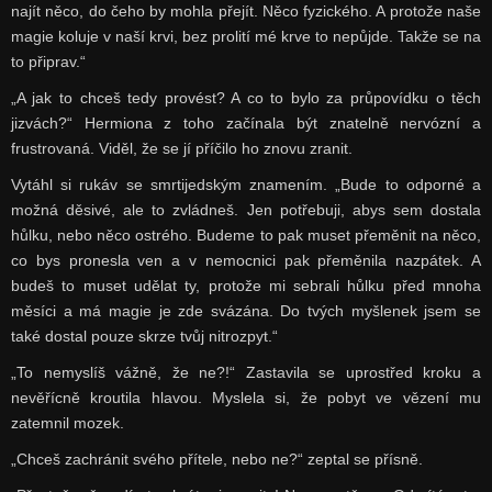
najít něco, do čeho by mohla přejít. Něco fyzického. A protože naše
magie koluje v naší krvi, bez prolití mé krve to nepůjde. Takže se na
to připrav.“
„A jak to chceš tedy provést? A co to bylo za průpovídku o těch
jizvách?“ Hermiona z toho začínala být znatelně nervózní a
frustrovaná. Viděl, že se jí příčilo ho znovu zranit.
Vytáhl si rukáv se smrtijedským znamením. „Bude to odporné a
možná děsivé, ale to zvládneš. Jen potřebuji, abys sem dostala
hůlku, nebo něco ostrého. Budeme to pak muset přeměnit na něco,
co bys pronesla ven a v nemocnici pak přeměnila nazpátek. A
budeš to muset udělat ty, protože mi sebrali hůlku před mnoha
měsíci a má magie je zde svázána. Do tvých myšlenek jsem se
také dostal pouze skrze tvůj nitrozpyt.“
„To nemyslíš vážně, že ne?!“ Zastavila se uprostřed kroku a
nevěřícně kroutila hlavou. Myslela si, že pobyt ve vězení mu
zatemnil mozek.
„Chceš zachránit svého přítele, nebo ne?“ zeptal se přísně.