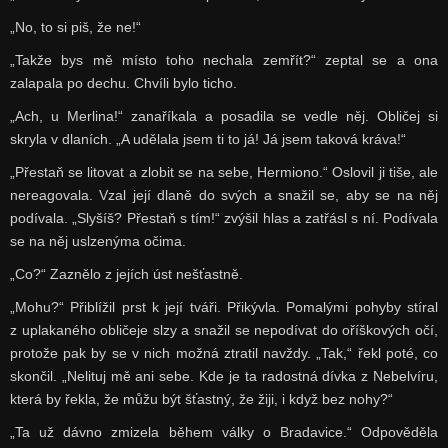
„No, to si piš, že ne!“
„Takže bys mě místo toho nechala zemřít?“ zeptal se a ona
zalapala po dechu. Chvíli bylo ticho.
„Ach, u Merlina!“ zanaříkala a posadila se vedle něj. Obličej si
skryla v dlaních. „A udělala jsem ti to já! Já jsem taková kráva!“
„Přestaň se litovat a zlobit se na sebe, Hermiono.“ Oslovil ji tiše, ale
nereagovala. Vzal její dlaně do svých a snažil se, aby se na něj
podívala. „Slyšíš? Přestaň s tím!“ zvýšil hlas a zatřásl s ní. Podívala
se na něj uslzenýma očima.
„Co?“ Zaznělo z jejích úst nešťastně.
„Mohu?“ Přiblížil prst k její tváři. Přikývla. Pomalými pohyby stíral
z uplakaného obličeje slzy a snažil se nepodívat do oříškových očí,
protože pak by se v nich možná ztratil navždy. „Tak,“ řekl poté, co
skončil. „Nelituj mě ani sebe. Kde je ta radostná dívka z Nebelvíru,
která by řekla, že můžu být šťastný, že žiji, i když bez nohy?“
„Ta už dávno zmizela během války o Bradavice.“ Odpověděla