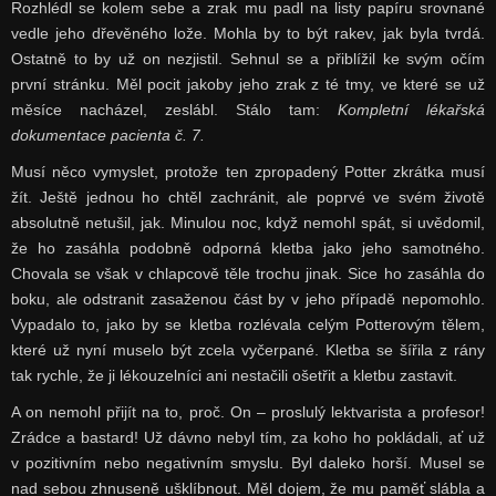
Rozhlédl se kolem sebe a zrak mu padl na listy papíru srovnané
vedle jeho dřevěného lože. Mohla by to být rakev, jak byla tvrdá.
Ostatně to by už on nezjistil. Sehnul se a přiblížil ke svým očím
první stránku. Měl pocit jakoby jeho zrak z té tmy, ve které se už
měsíce nacházel, zeslábl. Stálo tam:
Kompletní lékařská
dokumentace pacienta č. 7.
Musí něco vymyslet, protože ten zpropadený Potter zkrátka musí
žít. Ještě jednou ho chtěl zachránit, ale poprvé ve svém životě
absolutně netušil, jak. Minulou noc, když nemohl spát, si uvědomil,
že ho zasáhla podobně odporná kletba jako jeho samotného.
Chovala se však v chlapcově těle trochu jinak. Sice ho zasáhla do
boku, ale odstranit zasaženou část by v jeho případě nepomohlo.
Vypadalo to, jako by se kletba rozlévala celým Potterovým tělem,
které už nyní muselo být zcela vyčerpané. Kletba se šířila z rány
tak rychle, že ji lékouzelníci ani nestačili ošetřit a kletbu zastavit.
A on nemohl přijít na to, proč. On – proslulý lektvarista a profesor!
Zrádce a bastard! Už dávno nebyl tím, za koho ho pokládali, ať už
v pozitivním nebo negativním smyslu. Byl daleko horší. Musel se
nad sebou zhnuseně ušklíbnout. Měl dojem, že mu paměť slábla a