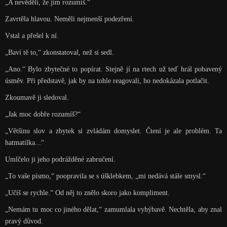
„A nevěděli, že jim rozumíš.“
Zavrtěla hlavou. Neměli nejmenší podezření.
Vstal a přešel k ní.
„Baví tě to,“ zkonstatoval, než si sedl.
„Ano.“ Bylo zbytečné to popírat. Stejně jí na rtech už teď hrál pobavený
úsměv. Při představě, jak by na tohle reagovali, ho nedokázala potlačit.
Zkoumavě ji sledoval.
„Jak moc dobře rozumíš?“
„Většinu slov a zbytek si zvládám domyslet. Čtení je ale problém. Ta
hatmatilka...“
Umlčelo ji jeho podrážděné zabručení.
„To vaše písmo,“ poopravila se s úšklebkem, „mi nedává stále smysl.“
„Učíš se rychle.“ Od něj to znělo skoro jako kompliment.
„Nemám tu moc co jiného dělat,“ zamumlala vyhýbavě. Nechtěla, aby znal
pravý důvod.