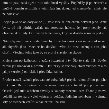
ním do pasu nahá a jeho ruce toho hned využily. Přejížděly jí po žebrech a
mučivě pomalu se blížily k jejím ňadrům, dokud jedno nesevřel. Silně, ale
ne bolestivě.
Stejně jako se on dotýkal on jí, stále více se ona chtěla dotýkat jeho. Aniž
by se od něj odtrhla, začala mu rozepínat halenu. Její prsty nebyly tak
obratné jako jindy. O to víc byla vzrušená, když se dostala konečně pod ni.
Nikdy by mu to nepřiznala. Snad by to nahlas neřekla ani sama před sebou,
ale chybělo jí to. Moct se ho dotýkat, svírat ho mezi stehny a cítit jeho
chuť... Všechno tohle jako by se pro ni stávalo návykové.
Přejela mu po kalhotech a začala rozepínat i ty. Šlo to stále hůř. Sevřel
znovu její bradavku a promnul. Její prsty se začínaly chvět vzrušením a to
jak je vzrušený on, cítila i přes látku kalhot.
Prudce nassál vzduch přes zatnuté zuby, když přejela rukou přímo po jeho
rozkroku. Byl vzrušený až na samou hranici a toužil jen po jednom.
Odstrčil její ruku a během chvilky si kalhoty rozepnul sám. Dlaně jí znovu
položil na stehna a vyjel vzhůru k bokům. Jediným pohybem jí vyhrnul
šaty po stehnech vzhůru a pak přirazil na sebe.