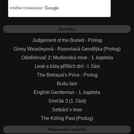
Novinky
Judgement of the Buried - Prolog
Ginny Weasleyová - Rusovlasá čarodějka (Prolog)
Odstřelovač 2: Mudlovská mise - 1. kapitola
Lesk a bída příštích dní - I. část
The Betrayal's Price - Prolog
Budu tam
English Gentleman - 1. kapitola
Smrťák 3 (1. část)
Setkání v lese
The Killing Past (Prolog)
Partnerské stránky