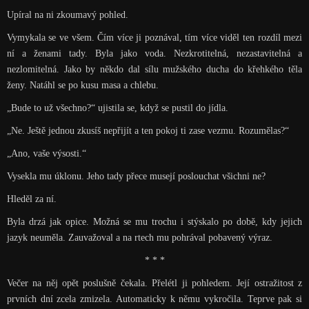
Upíral na ni zkoumavý pohled.
Vymykala se ve všem. Čím více ji poznával, tím více viděl ten rozdíl mezi
ní a ženami tady. Byla jako voda. Nezkrotitelná, nezastavitelná a
nezlomitelná. Jako by někdo dal sílu mužského ducha do křehkého těla
ženy. Natáhl se po kusu masa a chlebu.
„Bude to už všechno?“ ujistila se, když se pustil do jídla.
„Ne. Ještě jednou zkusíš nepřijít a ten pokoj ti zase vezmu. Rozumělas?“
„Ano, vaše výsosti.“
Vysekla mu úklonu. Jeho tady přece musejí poslouchat všichni ne?
Hleděl za ní.
Byla drzá jak opice. Možná se mu trochu i stýskalo po době, kdy jejich
jazyk neuměla. Zauvažoval a na rtech mu pohrával pobavený výraz.
* * *
Večer na něj opět poslušně čekala. Přelétl ji pohledem. Její ostražitost z
prvních dní zcela zmizela. Automaticky k němu vykročila. Teprve pak si