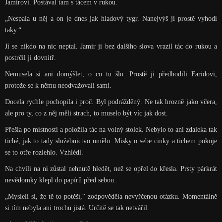
Jamirovi. Postával tam s tácem v rukou.
„Nespala u něj a on je dnes jak hladový tygr. Nanejvýš ji prostě vyhodí
taky.“
Jí se nikdo na nic neptal. Jamir ji bez dalšího slova vrazil tác do rukou a
postrčil ji dovnitř.
Nemusela si ani domýšlet, o co tu šlo. Prostě ji předhodili Faridovi,
protože se k němu neodvažovali sami.
Docela rychle pochopila i proč. Byl podrážděný. Ne tak hrozně jako včera,
ale pro ty, co z něj měli strach, to muselo být víc jak dost.
Přešla po místnosti a položila tác na volný stolek. Nebylo to ani zdaleka tak
tiché, jak to tady služebnictvo umělo. Misky o sebe cinky a tichem pokoje
se to otře rozlehlo. Vzhlédl.
Na chvíli na ni zůstal nehnutě hledět, než se opřel do křesla. Prsty párkrát
nevědomky klepl do papírů před sebou.
„Mysleli si, že tě to potěší,“ zodpověděla nevyřčenou otázku. Momentálně
si tím nebyla ani trochu jistá. Určitě se tak netvářil.