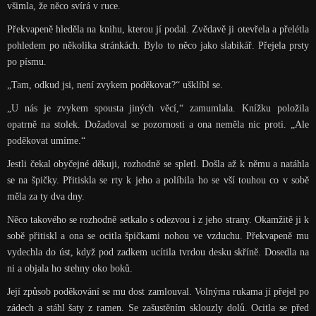
všimla, že něco svírá v ruce.
Překvapeně hleděla na knihu, kterou jí podal. Zvědavě ji otevřela a přelétla
pohledem po několika stránkách. Bylo to něco jako slabikář. Přejela prsty
po písmu.
„Tam, odkud jsi, není zvykem poděkovat?“ ušklíbl se.
„U nás je zvykem spousta jiných věcí,“ zamumlala. Knížku položila
opatrně na stolek. Dožadoval se pozornosti a ona neměla nic proti. „Ale
poděkovat umíme.“
Jestli čekal obyčejné děkuji, rozhodně se spletl. Došla až k němu a natáhla
se na špičky. Přitiskla se rty k jeho a políbila ho se vší touhou co v sobě
měla za ty dva dny.
Něco takového se rozhodně setkalo s odezvou i z jeho strany. Okamžitě ji k
sobě přitiskl a ona se ocitla špičkami nohou ve vzduchu. Překvapeně mu
vydechla do úst, když pod zadkem ucítila tvrdou desku skříně. Dosedla na
ni a objala ho stehny oko boků.
Její způsob poděkování se mu dost zamlouval. Volnýma rukama jí přejel po
zádech a stáhl šaty z ramen. Se zašustěním sklouzly dolů. Ocitla se před