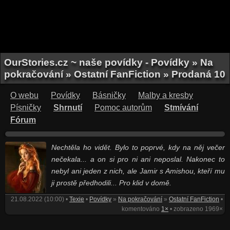
OurStories.cz ~ naše povídky - Povídky » Na
pokračování » Ostatní FanFiction » Prodaná 10
O webu
Povídky
Básničky
Malby a kresby
Písničky
Shrnutí
Pomoc autorům
Stmívání
Fórum
Nechtěla ho vidět. Bylo to poprvé, kdy na něj večer
nečekala... a on si pro ni ani neposlal. Nakonec to
nebyl ani jeden z nich, ale Jamir s Amishou, kteří mu
ji prostě předhodili... Pro klid v domě.
21.08.2022 (10:00) •
Texie
•
Povídky
»
Na pokračování
»
Ostatní FanFiction
•
komentováno
1×
• zobrazeno 1969×