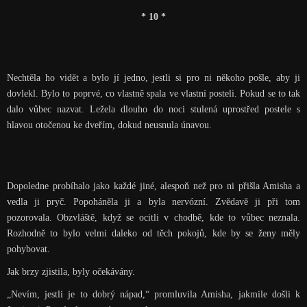
* 10 *
Nechtěla ho vidět a bylo jí jedno, jestli si pro ni někoho pošle, aby ji
dovlekl. Bylo to poprvé, co vlastně spala ve vlastní posteli. Pokud se to tak
dalo vůbec nazvat. Ležela dlouho do noci stulená uprostřed postele s
hlavou otočenou ke dveřím, dokud neusnula únavou.
Dopoledne probíhalo jako každé jiné, alespoň než pro ni přišla Amisha a
vedla ji pryč. Popoháněla ji a byla nervózní. Zvědavě ji při tom
pozorovala. Obzvláště, když se ocitli v chodbě, kde to vůbec neznala.
Rozhodně to bylo velmi daleko od těch pokojů, kde by se ženy měly
pohybovat.
Jak brzy zjistila, byly očekávány.
„Nevím, jestli je to dobrý nápad,“ promluvila Amisha, jakmile došli k