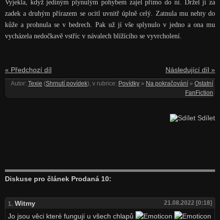
Vyjekla, když jediným plynulým pohybem zajel přímo do ní. Držel ji za
zadek a druhým přírazem se ocitl uvnitř úplně celý. Zatnula mu nehty do
kůže a prohnula se v bedrech. Pak už jí vše splynulo v jedno a ona mu
vycházela nedočkavě vstříc v návalech blížícího se vyvrcholení.
« Předchozí díl
Následující díl »
Autor:
Texie
(
Shrnutí povídek
), v rubrice:
Povídky
»
Na pokračování
»
Ostatní
FanFiction
Sdílet
Diskuse pro článek Prodaná 10:
Witmy
21.08.2022 [0:18]
1.
Jo jsou věci které fungují u všech chlapů