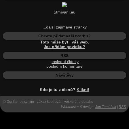
Stmívání.eu
...další zajímavé stránky
Chcete přidat vaši tvorbu?
Toto může být i váš web.
Jak přidám povídku?
RSS
poslední články
poslední komentáře
Návštěvy
Kdo je tu z členů?
Klikni!
©
OurStories.cz tým
- zákaz kopírování veškerého obsahu
Webmaster & design:
Jan Tomášek
|
RSS