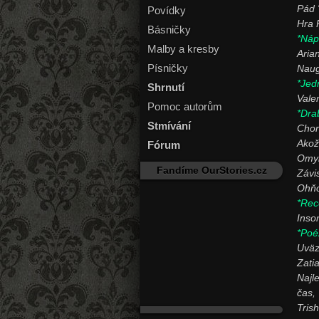
Pád 
Povídky
Hra 
Básničky
*Náp
Malby a kresby
Aria
Písničky
Naug
*Jed
Shrnutí
Vale
Pomoc autorům
*Dra
Stmívání
Cho
Akož
Fórum
Omy
Fandíme OurStories.cz
Závi
Ohňo
*Rec
Inso
*Poé
Uväz
Zati
Najl
čas,
Tris