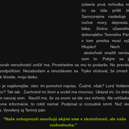
zoberie prvá mŕtvolka m
čo sa túla príliš blí
Samozrejme nasleduje 
nočné mory, depresia.
bitka. Dcéra úžasné
dokonalého Temného Pá
v tom predsa musí vyž
Hlupáci! Nech
akokoľvek
snažili
nenáv
som to. Pokým sa j
vrah nerozhodol zničiť ma. Prvotriedne sa mu to podarilo. No preráta
odpúšťam. Nezabúdam a nevzdávam sa. Trpko oľutoval, že zmaril
né šťastie, moju lásku.
o je najdivnejšie, otec mi pomohol najviac. Čudné, však? Lord Voldem
c? Tak tak. Zachránil mi život a urobil ma mocnou. Ukázal mi, čo do
m naozaj som. Naučil ma, že za snom sa ide cez mŕtvoly. Ale vzhľad
vne informácie, to robiť nemal. Podpísal si rozsudok smrti. Nuž sk
a. Vyvolený aj Temný pán.
"Naše schopnosti neurčujú akými sme v skutočnosti, ale naše
rozhodnutia."