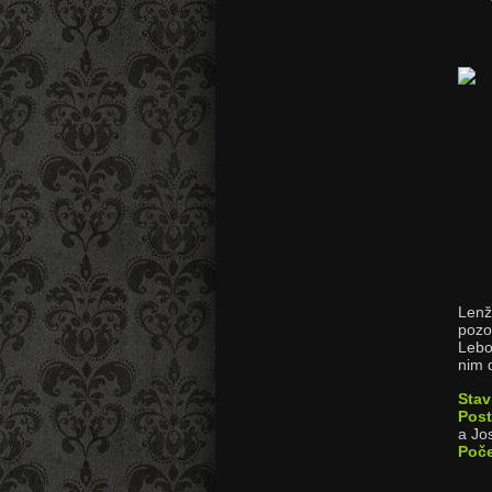
Lenž
pozo
Lebo
nim d
Stav
Pos
a Jo
Poče