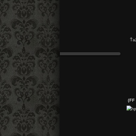
Ťaž
(FF