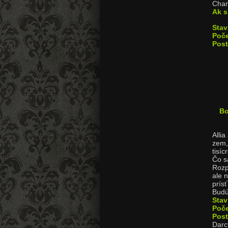
Cham
Ak s
Stav
Poče
Post
Bo
Allia
zem, 
tisí
Čo s
Rozp
ale 
prís
Budú
Sta
Poče
Pos
Darc