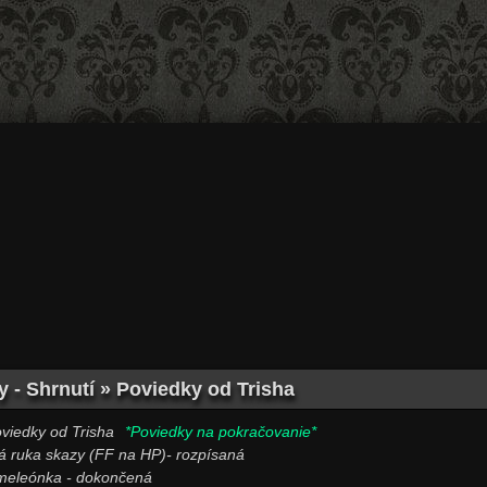
y - Shrnutí » Poviedky od Trisha
*Poviedky na pokračovanie*
á ruka skazy (FF na HP)- rozpísaná
eleónka - dokončená