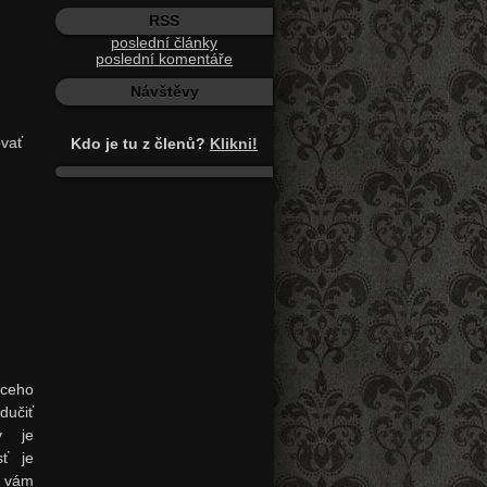
RSS
poslední články
poslední komentáře
Návštěvy
ovať
Kdo je tu z členů?
Klikni!
áceho
odučiť
v je
sť je
ú vám