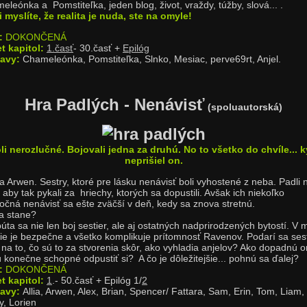
eleónka a Pomstiteľka, jeden blog, život, vraždy, túžby, slová... .
i myslíte, že realita je nuda, ste na omyle!
:
DOKONČENÁ
t kapitol:
1.časť
- 30.časť +
Epilóg
avy:
Chameleónka, Pomstiteľka, Slnko, Mesiac, perve69rt, Anjel.
Hra Padlých - Nenávisť
(spoluautorská)
li nerozlučné. Bojovali jedna za druhú. No to všetko do chvíle... 
neprišiel on.
 a Arwen. Sestry, ktoré pre lásku nenávisť boli vyhostené z neba. Padli 
aby tak pykali za hriechy, ktorých sa dopustili. Avšak ich niekoľko
cročná nenávisť sa ešte zväčší v deň, kedy sa znova stretnú.
a stane?
úta sa nie len boj sestier, ale aj ostatných nadprirodzených bytostí. V 
nie je bezpečne a všetko komplikuje prítomnosť Ravenov. Podarí sa se
ť na to, čo sú to za stvorenia skôr, ako vyhladia anjelov? Ako dopadnú 
 konečne schopné odpustiť si? A čo je dôležitejšie... pohnú sa ďalej?
v:
DOKONČENÁ
t kapitol:
1
.- 50.časť + Epilóg 1/
2
tavy:
Allia, Arwen, Alex, Brian, Spencer/ Fattara, Sam, Erin, Tom, Liam,
y, Lorien