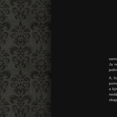
samo
Ja
ne
jedi
A, č
pomo
a ký
nedá
obaj