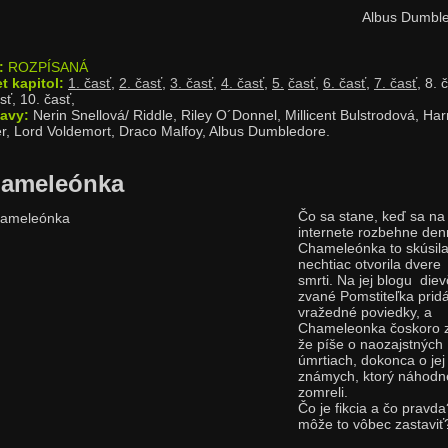
Albus Dumbl
:
ROZPÍSANÁ
t kapitol:
1. časť
,
2. časť
,
3. časť
,
4.
časť
,
5.
časť
,
6.
časť
,
7.
časť
, 8
.
č
sť
, 10
.
časť
,
avy:
Nerin Snellová/ Riddle,
Riley O´Donnel,
Millicent Bulstrodová,
Har
er, Lord Voldemort,
Draco Malfoy
, Albus Dumbledore.
ameleónka
Čo sa stane, keď s
a na
internete rozbehne den
Chameleónka to skúsila
nechtiac otvorila dvere
smrti. Na jej blogu die
zvané Pomstiteľka prid
vražedné poviedky, a
Chameleonka čoskoro zi
že píše o naozajstných
úmrtiach, dokonca o jej
známych, ktorý náhodn
zomreli.
Čo je fikcia a čo pravda
môže to vôbec zastaviť