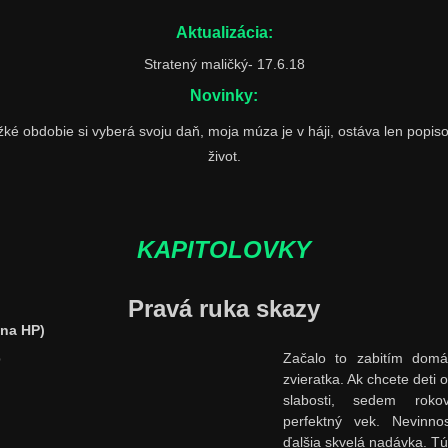
Aktualizácia:
Stratený maličký- 17.6.18
Novinky:
ké obdobie si vyberá svoju daň, moja múza je v háji, ostáva len popis
život.
KAPITOLOVKY
Pravá ruka skazy
 na HP)
Začalo to zabitím dom
zvieratka. Ak chcete deti 
slabosti, sedem roko
perfektný vek. Nevinno
ďalšia skvelá nadávka. T