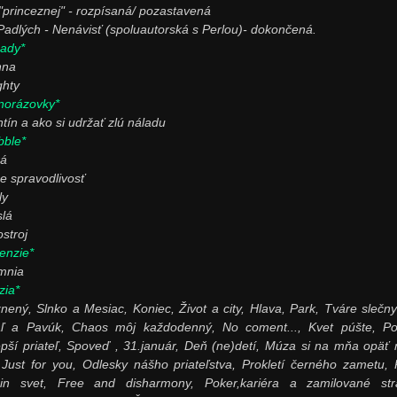
"princeznej" - rozpísaná/ pozastavená
Padlých - Nenávisť (spoluautorská s Perlou)- dokončená.
ady*
nna
hty
norázovky*
ntín a ako si udržať zlú náladu
bble*
rá
e spravodlivosť
ly
slá
stroj
enzie*
mnia
zia*
nený, Slnko a Mesiac, Koniec, Život a city, Hlava, Park, Tváre slečny
aľ a Pavúk, Chaos môj každodenný, No coment..., Kvet púšte, Por
epší priateľ, Spoveď , 31.január, Deň (ne)detí, Múza si na mňa opäť 
 Just for you, Odlesky nášho priateľstva, Prokletí černého zametu, 
hin svet, Free and disharmony, Poker,kariéra a zamilované str