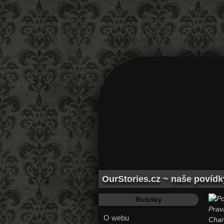
OurStories.cz ~ naše povídk
Rubriky
Prav
O webu
Cham