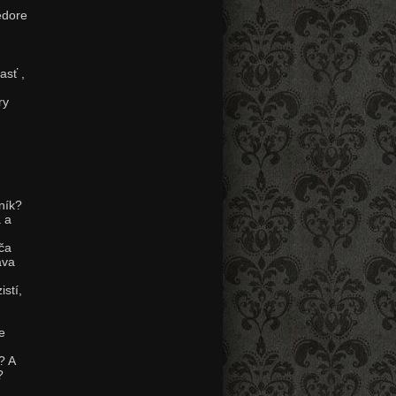
edore
asť
,
ry
ník?
 a
vča
áva
stí,
e
? A
?