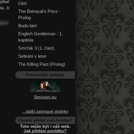
hýbať
část
a, či
The Betrayal's Price -
Prolog
6608×
Budu tam
English Gentleman - 1.
kapitola
Smrťák 3 (1. část)
Setkání v lese
The Killing Past (Prolog)
Partnerské stránky
Stmívání.eu
...další zajímavé stránky
Chcete přidat vaši tvorbu?
Toto může být i váš web.
Jak přidám povídku?