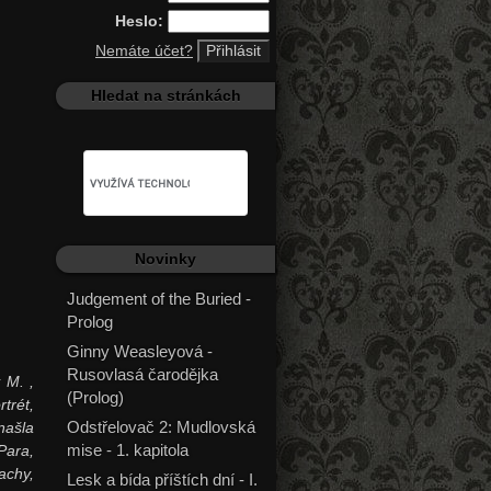
Heslo:
Nemáte účet?
Hledat na stránkách
Novinky
Judgement of the Buried -
Prolog
Ginny Weasleyová -
Rusovlasá čarodějka
 M. ,
(Prolog)
trét,
Odstřelovač 2: Mudlovská
našla
mise - 1. kapitola
Para,
achy,
Lesk a bída příštích dní - I.