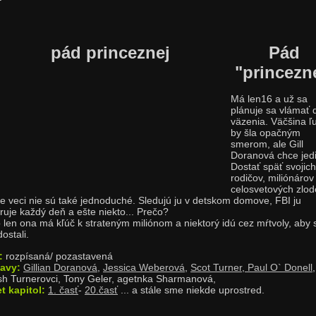
Pád
"princezn
Má len16 a už sa
plánuje sa vlámať 
väzenia. Väčšina ľ
by šla opačným
smerom, ale Gill
Doranová chce jed
Dostať späť svojich
rodičov, miliónárov
celosvetových zlod
e veci nie sú také jednoduché. Sledujú ju v detskom domove, FBI ju
ruje každý deň a ešte niekto... Prečo?
 len ona má kľúč k strateným miliónom a niektorý idú cez mŕtvoly, aby 
ostali.
:
rozpísaná/ pozastavená
tavy:
Gillian Doranová
,
Jessica Weberová
,
Scot Turner
,
Paul O` Donell
sh Turnerovci, Tony Geler, agetnka Sharmanová,
t kapitol:
1. časť
-
20.časť
... a stále sme niekde uprostred.