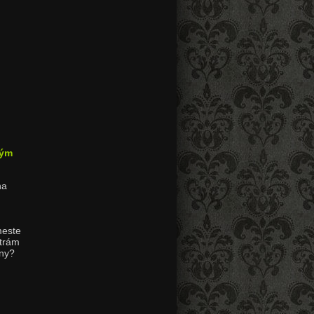
kým
na
meste
strám
ony?