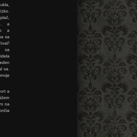
ukla,
zko.
plač,
.. a
ho a
na sa
ívať!
 sa
idela
eden
l sa.
 moje
ort a
kážem
om na
ončia