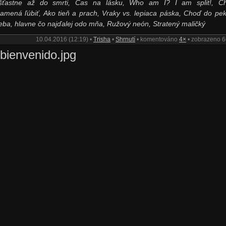
šťastne až do smrti, Čas na lásku, Who am I? I am split!, C
amená ľúbiť, Ako tieň a prach, Vraky vs. lepiaca páska, Choď do pekl
eba, hlavne čo najďalej odo mňa, Ružový neón, Stratený maličký
10.04.2016 (12:19) •
Trisha
•
Shrnutí
• komentováno
4×
• zobrazeno 