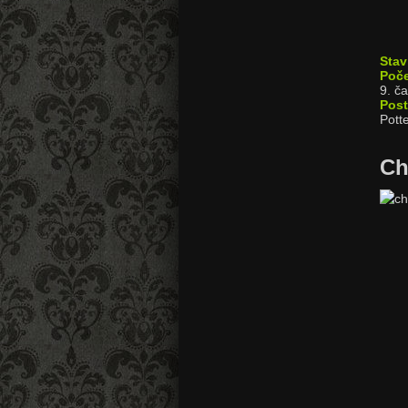
Stav
Poče
9
.
ča
Post
Pott
Ch