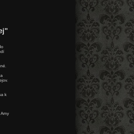
ej"
do
udí
iné.
 a
ejov.
sa k
, Amy