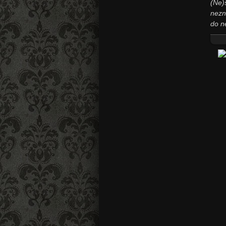
(Ne)
nezn
do n