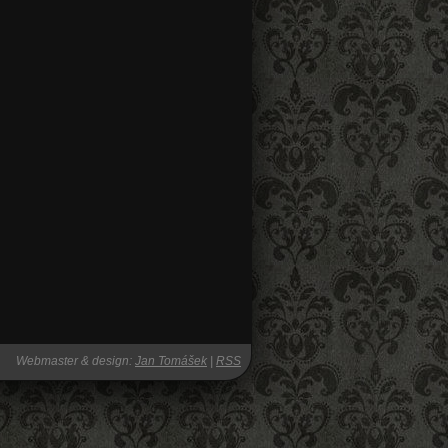
Webmaster & design:
Jan Tomášek
|
RSS