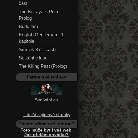
část
The Betrayal's Price -
Prolog
Budu tam
English Gentleman - 1.
kapitola
Smrťák 3 (1. část)
Setkání v lese
The Killing Past (Prolog)
Partnerské stránky
Stmívání.eu
...další zajímavé stránky
Chcete přidat vaši tvorbu?
Toto může být i váš web.
Jak přidám povídku?