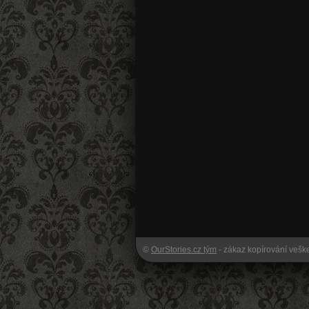
©
OurStories.cz tým
- zákaz kopírování veš