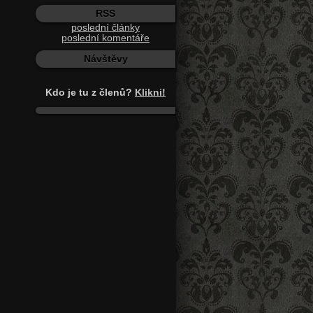
RSS
poslední články
poslední komentáře
Návštěvy
Kdo je tu z členů?
Klikni!