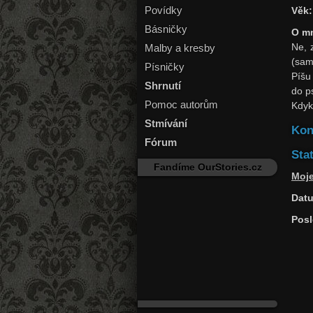
Povídky
Věk:
Básničky
O m
Malby a kresby
Ne, z
(sam
Písničky
Píšu
Shrnutí
do p
Pomoc autorům
Kdyko
Stmívání
Kon
Fórum
Stat
Fandíme OurStories.cz
Moj
Datu
Posl