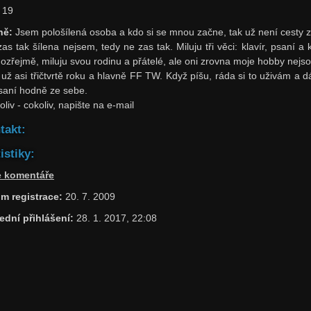
19
ně:
Jsem pološílená osoba a kdo si se mnou začne, tak už není cesty z
as tak šílena nejsem, tedy ne zas tak. Miluju tři věci: klavír, psaní a 
ozřejmě, miluju svou rodinu a přátelé, ale oni zrovna moje hobby nejso
 už asi třičtvrtě roku a hlavně FF TW. Když píšu, ráda si to uživám a 
saní hodně ze sebe.
liv - cokoliv, napište na e-mail
takt:
istiky:
e komentáře
m registrace:
20. 7. 2009
ední přihlášení:
28. 1. 2017, 22:08