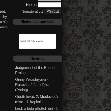
Heslo:
pět.
Nemáte účet?
knihy.
Hledat na stránkách
u :D)
dávám
Novinky
Judgement of the Buried -
Prolog
Ginny Weasleyová -
Rusovlasá čarodějka
(Prolog)
Odstřelovač 2: Mudlovská
mise - 1. kapitola
Lesk a bída příštích dní - I.