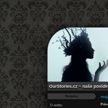
OurStories.cz ~ naše povídky
Rubriky
maj
Práv
O webu