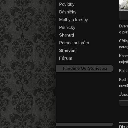
Povídky
Básničky
Malby a kresby
Dvere
Písničky
o pre
Shrnutí
Cítil
Pomoc autorům
neter
Stmívání
Kone
Fórum
najvä
Fandíme OurStories.cz
Bola 
Keď 
novéh
„Áno.
Disk