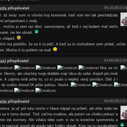
erla
přispěvatel
04.10.2012 [1
: až teraz som si všimla tvoj komentár, keď som len tak prechádzala
mi príspevkami z nudy.
.. možno ju sem raz dám, samozrejme, až keď z nej budem mať niečo
sané, nie len obsah.
k chápeš.
ľmi ma potešilo, že sa ti to páči. A keď sa to rozhodnem sem pridať, určite 
m. Možno ti to pošlem na mail.
axi
přispěvatel
03.08.2012 [1
Moc se mi
íbi. Nevím, ale všechny tvoje drabble mají něco do sebe. Aspoň pro mně
te. A zajíma mně ješte to, co si psala o nejaký nový povídce. Dáš ji i
 do svého shrnutí?A ješte jednou. Hezké.
erla
přispěvatel
02.08.2012 [1
inexa: ja už pol roka nosím v hlave nápad na príbeh, ale ešte stále nie
e sa k tomu dostať. Tiež začína svatbou, ale potom sa všetko pokazí a
erie iné rozmery. Ale vďaka tebe som si na to konečne spomenula a
m to napísať aspoň do wordu taký krátky obsah. Kým na to nezabudnem.