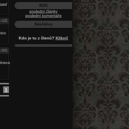
tateľ
RSS
poslední články
poslední komentáře
1:12]
Návštěvy
Kdo je tu z členů?
Klikni!
1:02]
1