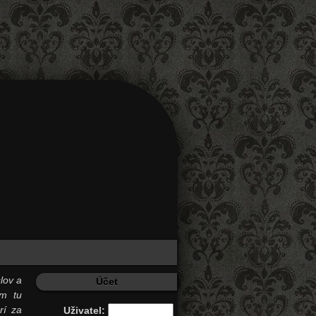
lov a
Účet
ám tu
rí za
Uživatel: