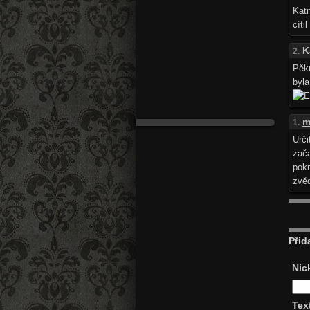
Katn
cíti
K
2.
Pěkn
byl
m
1.
Urč
zač
pok
zvěd
Přid
Nic
Tex