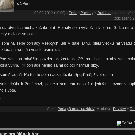
všetko.
02.08.2012 (10:00) •
Perla
•
Povídky
»
Drabble
• komentován
zobrazeno 
 sa otvorili a hudba začala hrať. Pomaly som vykročila k oltáru. Srdce mi bi
teky a dlane sa potili.
a som na sebe pohľady všetkých ľudí v sále. Dlhú, bielu vlečku mi vzadu 
, ktorá sa na mňa veselo usmievala.
čne som sa odvážila pozrieť na ženícha. Oči mu žiarili, akoby som bola
čšia výhra. Pri pohľade naňho sa mi do očí nahrnuli slzy.
som šťastná. Po tomto som naozaj túžila. Spojiť môj život s ním.
som došla k ženíchovi, pozrela som mu do očí a jedným slovom vstúpi
o života.
“
Autor:
Perla
(
Shrnutí povídek
), v rubrice:
Povídky
»
Dr
S
use pro článek Áno: