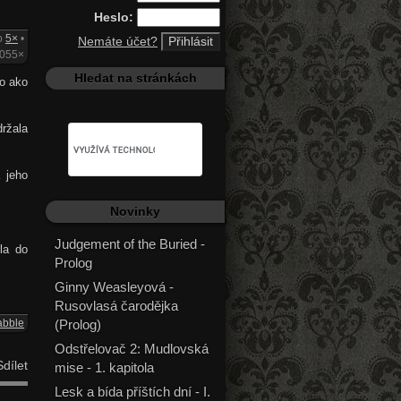
Heslo:
o
5×
•
Nemáte účet?
2055×
Hledat na stránkách
lo ako
držala
 jeho
Novinky
Judgement of the Buried -
la do
Prolog
Ginny Weasleyová -
Rusovlasá čarodějka
(Prolog)
abble
Odstřelovač 2: Mudlovská
dílet
mise - 1. kapitola
Lesk a bída příštích dní - I.