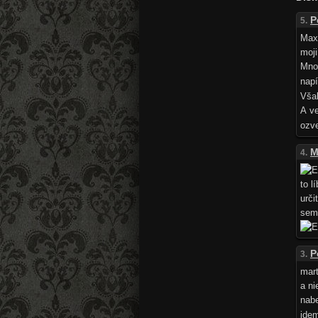
P
5.
Maxi
moji
Mno
napí
Vša
A ve
ozve
M
4.
to l
urči
sem
P
3.
mart
a ni
nab
ide