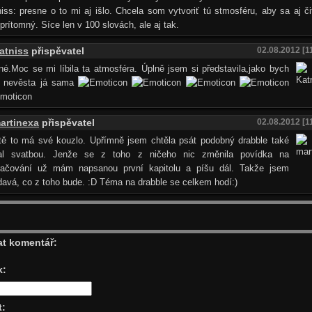
iss: presne o to mi aj išlo. Chcela som vytvoriť tú stmosféru, aby sa aj či
l prítomný. Síce len v 100 slovách, ale aj tak.
atniss
přispěvatel
02.08.2012 [1
é.Moc se mi líbila ta atmosféra. Úplně jsem si představila,jako bych
a nevěsta já sama
artinexa
přispěvatel
02.08.2012 [1
itě to má své kouzlo. Upřímně jsem chtěla psát podobný drabble také
al svatbou. Jenže se z toho z ničeho nic změnila povídka na
račování už mám napsanou první kapitolu a píšu dál. Takže jsem
avá, co z toho bude. :D Téma na drabble se celkem hodí:)
at komentář:
k:
t: