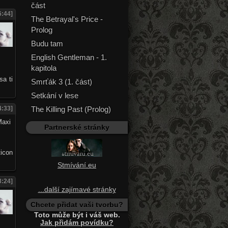
část
6:44]
The Betrayal's Price -
Prolog
Budu tam
English Gentleman - 1.
kapitola
sa ti
Smrťák 3 (1. část)
Setkání v lese
The Killing Past (Prolog)
4:33]
Partnerské stránky
Stmívání.eu
3:24]
...další zajímavé stránky
Chcete přidat vaši tvorbu?
Toto může být i váš web.
Jak přidám povídku?