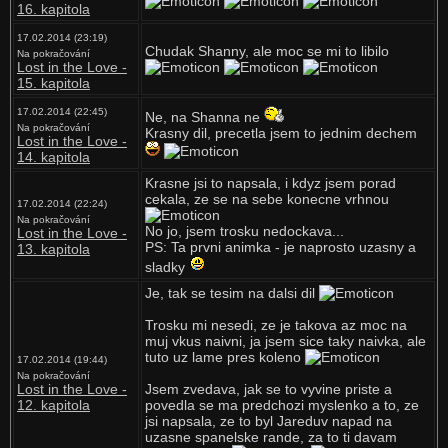
16. kapitola
17.02.2014 (23:19)
Chudak Shanny, ale moc se mi to libilo
Na pokračování
Lost in the Love -
15. kapitola
17.02.2014 (22:45)
Ne, na Shanna ne
Na pokračování
Krasny dil, precetla jsem to jednim dechem
Lost in the Love -
14. kapitola
Krasne jsi to napsala, i kdyz jsem porad
cekala, ze se na sebe konecne vrhnou
17.02.2014 (22:24)
Na pokračování
No jo, jsem trosku nedockava...
Lost in the Love -
PS: Ta prvni animka - je naprosto uzasny a
13. kapitola
sladky
Je, tak se tesim na dalsi dil
Trosku mi nesedi, ze je takova az moc na
muj vkus naivni, ja jsem sice taky naivka, ale
tuto uz lame pres koleno
17.02.2014 (19:44)
Na pokračování
Lost in the Love -
Jsem zvedava, jak se to vyvine priste a
12. kapitola
povedla se ma predchozi myslenko a to, ze
jsi napsala, ze to byl Jareduv napad na
uzasne spanelske rande, za to ti davam