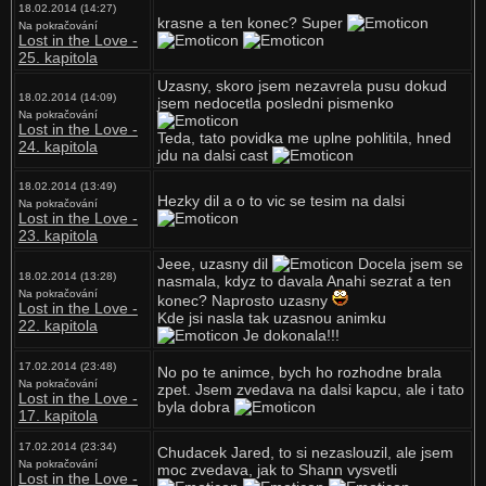
18.02.2014 (14:27)
krasne a ten konec? Super
Na pokračování
Lost in the Love -
25. kapitola
Uzasny, skoro jsem nezavrela pusu dokud
18.02.2014 (14:09)
jsem nedocetla posledni pismenko
Na pokračování
Lost in the Love -
Teda, tato povidka me uplne pohlitila, hned
24. kapitola
jdu na dalsi cast
18.02.2014 (13:49)
Hezky dil a o to vic se tesim na dalsi
Na pokračování
Lost in the Love -
23. kapitola
Jeee, uzasny dil
Docela jsem se
18.02.2014 (13:28)
nasmala, kdyz to davala Anahi sezrat a ten
Na pokračování
konec? Naprosto uzasny
Lost in the Love -
Kde jsi nasla tak uzasnou animku
22. kapitola
Je dokonala!!!
17.02.2014 (23:48)
No po te animce, bych ho rozhodne brala
Na pokračování
zpet. Jsem zvedava na dalsi kapcu, ale i tato
Lost in the Love -
byla dobra
17. kapitola
17.02.2014 (23:34)
Chudacek Jared, to si nezaslouzil, ale jsem
Na pokračování
moc zvedava, jak to Shann vysvetli
Lost in the Love -