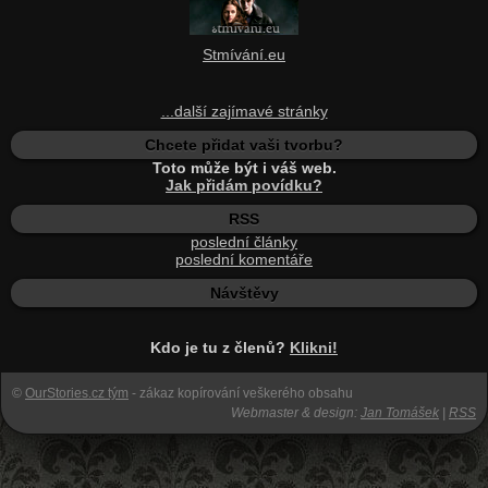
Stmívání.eu
...další zajímavé stránky
Chcete přidat vaši tvorbu?
Toto může být i váš web.
Jak přidám povídku?
RSS
poslední články
poslední komentáře
Návštěvy
Kdo je tu z členů?
Klikni!
©
OurStories.cz tým
- zákaz kopírování veškerého obsahu
Webmaster & design:
Jan Tomášek
|
RSS