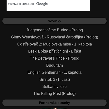
Novinky
Judgement of the Buried - Prolog
Ginny Weasleyová - Rusovlasá čarodějka (Prolog)
Odstřelovač 2: Mudlovská mise - 1. kapitola
Lesk a bída příštích dní - I. část
The Betrayal's Price - Prolog
Budu tam
English Gentleman - 1. kapitola
Smrťák 3 (1. část)
Setkání v lese
The Killing Past (Prolog)
Partnerské stránky