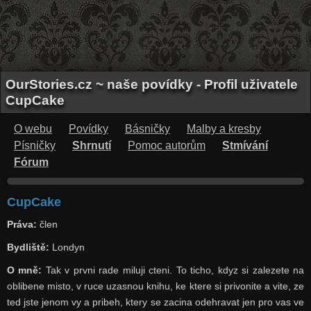
OurStories.cz ~ naše povídky - Profil uživatele
CupCake
O webu
Povídky
Básničky
Malby a kresby
Písničky
Shrnutí
Pomoc autorům
Stmívání
Fórum
CupCake
Práva:
člen
Bydliště:
Londyn
O mně:
Tak v prvni rade miluji cteni. To ticho, kdyz si zalezete na
oblibene misto, v ruce uzasnou knihu, ke ktere si privonite a vite, ze
ted jste jenom vy a pribeh, ktery se zacina odehravat jen pro vas ve