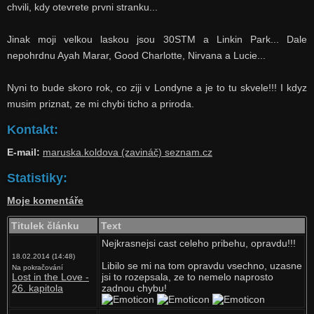
chvili, kdy otevrete prvni stranku...
Jinak moji velkou laskou jsou 30STM a Linkin Park... Dale
nepohrdnu Ayah Marar, Good Charlotte, Nirvana a Lucie...
Nyni to bude skoro rok, co ziji v Londyne a je to tu skvele!!! I kdyz
musim priznat, ze mi chybi ticho a priroda.
Kontakt:
E-mail:
maruska.koldova (zavináč) seznam.cz
Statistiky:
Moje komentáře
Titulek článku
Text
Nejkrasnejsi cast celeho pribehu, opravdu!!!
18.02.2014 (14:48)
Libilo se mi na tom opravdu vsechno, uzasne
Na pokračování
Lost in the Love -
jsi to rozepsala, ze to nemelo naprosto
26. kapitola
zadnou chybu!